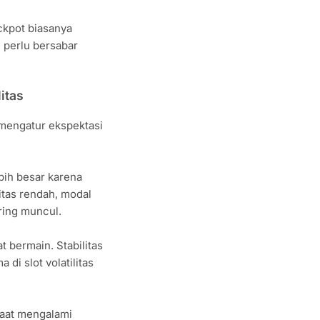
ckpot biasanya
n perlu bersabar
itas
 mengatur ekspektasi
ebih besar karena
litas rendah, modal
ring muncul.
 bermain. Stabilitas
di slot volatilitas
saat mengalami