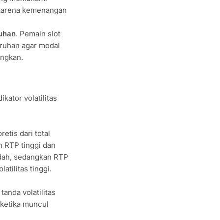
, karena kemenangan
ruhan
. Pemain slot
aruhan agar modal
angkan.
kator volatilitas
etis dari total
n RTP tinggi dan
ndah, sedangkan RTP
tilitas tinggi.
tanda volatilitas
 ketika muncul