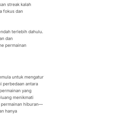
kan streak kalah
a fokus dan
endah terlebih dahulu.
an dan
e permainan
pemula untuk mengatur
ui perbedaan antara
h permainan yang
eluang menikmati
ah permainan hiburan—
an hanya