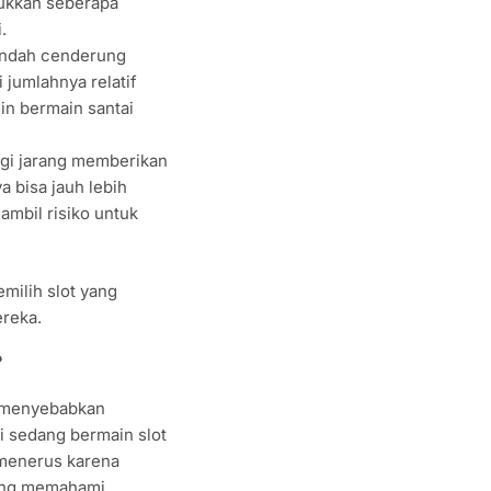
jukkan seberapa
.
rendah cenderung
jumlahnya relatif
in bermain santai
nggi jarang memberikan
 bisa jauh lebih
ambil risiko untuk
milih slot yang
ereka.
?
 menyebabkan
i sedang bermain slot
-menerus karena
yang memahami