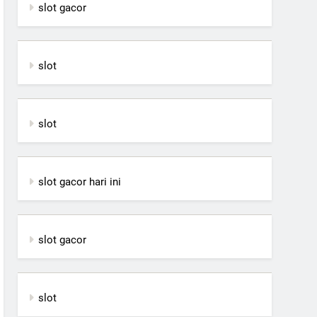
slot gacor
slot
slot
slot gacor hari ini
slot gacor
slot