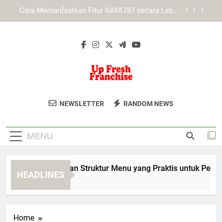
Skip
KAYA787 dengan Antarmuka Responsif untuk
to
Aktivitas Digital Modern
content
KAYA787 dan Penerapan Antarmuka yang Ringkas
serta Informatif
EDWINSLOT dengan Struktur Menu yang Praktis
untuk Pengguna Modern
Cara Memanfaatkan Fitur KAYA787 secara Lebih
Optimal
Up Fresh
Bergabunglah Dalam Bisnis Makanan
KAYA787 dengan Antarmuka Responsif untuk
NEWSLETTER
RANDOM NEWS
Aktivitas Digital Modern
Franchise
Sehat Dengan Up Fresh Franchise.
KAYA787 dan Penerapan Antarmuka yang Ringkas
Kesempatan Bisnis Dengan Tren Sehat
serta Informatif
MENU
Masa Kini.
DWINSLOT dengan Struktur Menu yang Praktis untuk Penggun
HEADLINES
Weeks Ago
Home