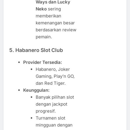
Ways dan Lucky
Neko
sering
memberikan
kemenangan besar
berdasarkan review
pemain.
5. Habanero Slot Club
Provider Tersedia:
Habanero, Joker
Gaming, Play’n GO,
dan Red Tiger.
Keunggulan:
Banyak pilihan slot
dengan jackpot
progresif.
Turnamen slot
mingguan dengan