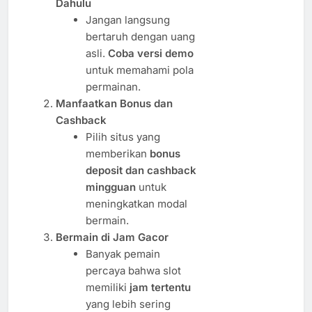
Dahulu
Jangan langsung
bertaruh dengan uang
asli.
Coba versi demo
untuk memahami pola
permainan.
Manfaatkan Bonus dan
Cashback
Pilih situs yang
memberikan
bonus
deposit dan cashback
mingguan
untuk
meningkatkan modal
bermain.
Bermain di Jam Gacor
Banyak pemain
percaya bahwa slot
memiliki
jam tertentu
yang lebih sering