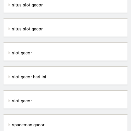
situs slot gacor
situs slot gacor
slot gacor
slot gacor hari ini
slot gacor
spaceman gacor