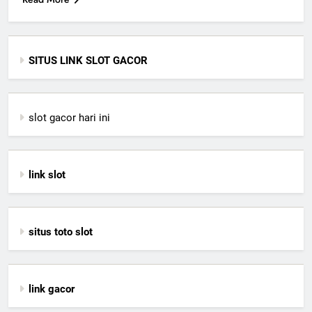
SITUS LINK SLOT GACOR
slot gacor hari ini
link slot
situs toto slot
link gacor