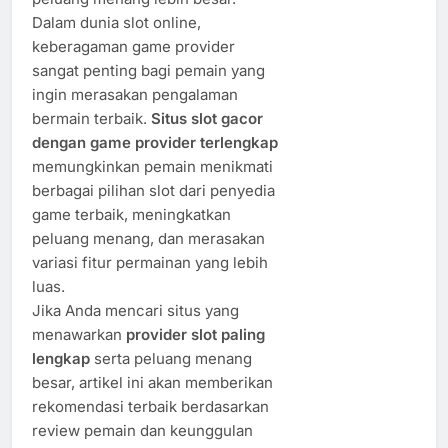
Dalam dunia slot online,
keberagaman game provider
sangat penting bagi pemain yang
ingin merasakan pengalaman
bermain terbaik.
Situs slot gacor
dengan game provider terlengkap
memungkinkan pemain menikmati
berbagai pilihan slot dari penyedia
game terbaik, meningkatkan
peluang menang, dan merasakan
variasi fitur permainan yang lebih
luas.
Jika Anda mencari situs yang
menawarkan
provider slot paling
lengkap
serta peluang menang
besar, artikel ini akan memberikan
rekomendasi terbaik berdasarkan
review pemain dan keunggulan