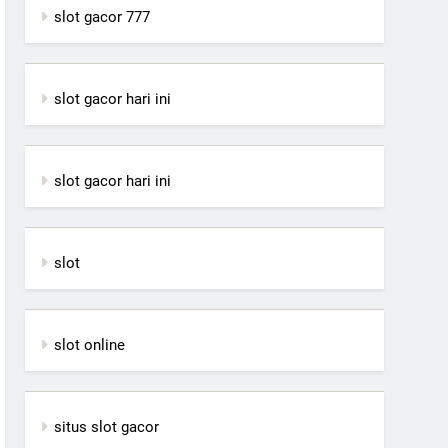
slot gacor 777
slot gacor hari ini
slot gacor hari ini
slot
slot online
situs slot gacor