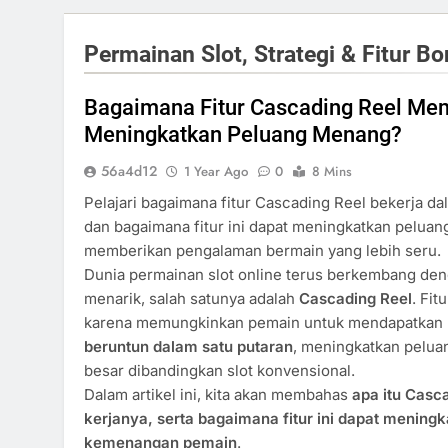
Permainan Slot, Strategi & Fitur B
Bagaimana Fitur Cascading Reel Me
Meningkatkan Peluang Menang?
56a4d12
1 Year Ago
0
8 Mins
Pelajari bagaimana fitur Cascading Reel bekerja da
dan bagaimana fitur ini dapat meningkatkan pelua
memberikan pengalaman bermain yang lebih seru.
Dunia permainan slot online terus berkembang den
menarik, salah satunya adalah
Cascading Reel
. Fit
karena memungkinkan pemain untuk mendapatkan
beruntun dalam satu putaran
, meningkatkan pelua
besar dibandingkan slot konvensional.
Dalam artikel ini, kita akan membahas
apa itu Casc
kerjanya, serta bagaimana fitur ini dapat mening
kemenangan pemain
.