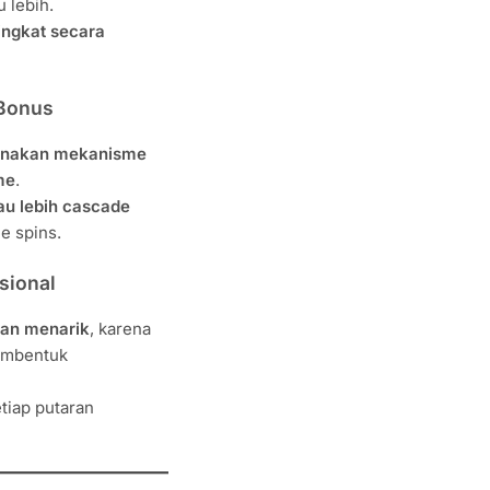
 lebih.
ngkat secara
 Bonus
nakan mekanisme
me
.
au lebih cascade
e spins.
sional
dan menarik
, karena
embentuk
etiap putaran