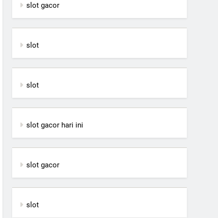
slot gacor
slot
slot
slot gacor hari ini
slot gacor
slot