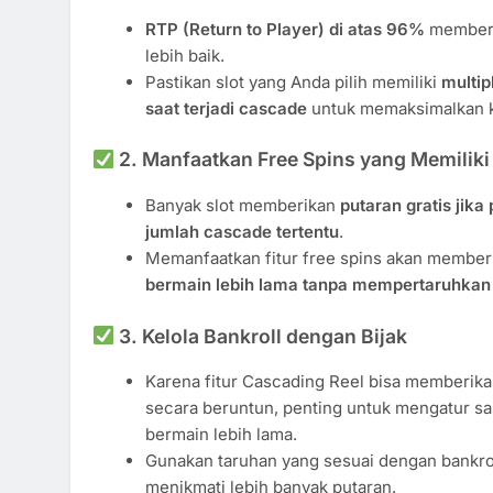
RTP (Return to Player) di atas 96%
memberi
lebih baik.
Pastikan slot yang Anda pilih memiliki
multip
saat terjadi cascade
untuk memaksimalkan 
2. Manfaatkan Free Spins yang Memiliki
Banyak slot memberikan
putaran gratis jik
jumlah cascade tertentu
.
Memanfaatkan fitur free spins akan membe
bermain lebih lama tanpa mempertaruhkan
3. Kelola Bankroll dengan Bijak
Karena fitur Cascading Reel bisa memberik
secara beruntun, penting untuk mengatur sa
bermain lebih lama.
Gunakan taruhan yang sesuai dengan bankrol
menikmati lebih banyak putaran.