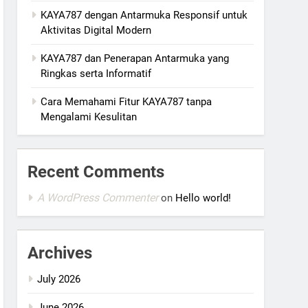
KAYA787 dengan Antarmuka Responsif untuk
Aktivitas Digital Modern
KAYA787 dan Penerapan Antarmuka yang
Ringkas serta Informatif
Cara Memahami Fitur KAYA787 tanpa
Mengalami Kesulitan
Recent Comments
A WordPress Commenter
on
Hello world!
Archives
July 2026
June 2026