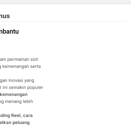
onus
mbantu
lam permainan slot
ng kemenangan serta
gan inovasi yang
ur ini semakin populer
kemenangan
ng menang lebih
ading Reel, cara
katkan peluang