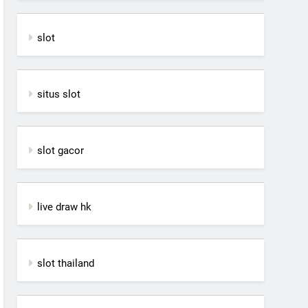
slot
situs slot
slot gacor
live draw hk
slot thailand