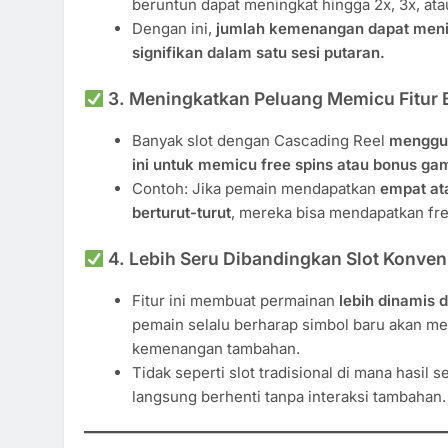
beruntun dapat meningkat hingga 2x, 3x, atau
Dengan ini,
jumlah kemenangan dapat meni
signifikan dalam satu sesi putaran.
3. Meningkatkan Peluang Memicu Fitur
Banyak slot dengan Cascading Reel
menggu
ini untuk memicu free spins atau bonus ga
Contoh: Jika pemain mendapatkan
empat at
berturut-turut
, mereka bisa mendapatkan fre
4. Lebih Seru Dibandingkan Slot Konven
Fitur ini membuat permainan
lebih dinamis 
pemain selalu berharap simbol baru akan m
kemenangan tambahan.
Tidak seperti slot tradisional di mana hasil s
langsung berhenti tanpa interaksi tambahan.