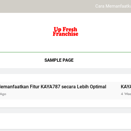
Cara Memanfaatka
KAYA787 dengan Antarmuka Resp
KAYA787 dan Penerapan Ant
Fresh Franchise
EDWINSLOT dengan Struktur Menu
lah Dalam Bisnis Makanan Sehat Dengan Up Fresh Franchise. 
Cara Memanfaatka
SAMPLE PAGE
KAYA787 dengan Antarmuka Resp
KAYA787 dan Penerapan Ant
kan Fitur KAYA787 secara Lebih Optimal
KAYA787 denga
4 Weeks Ago