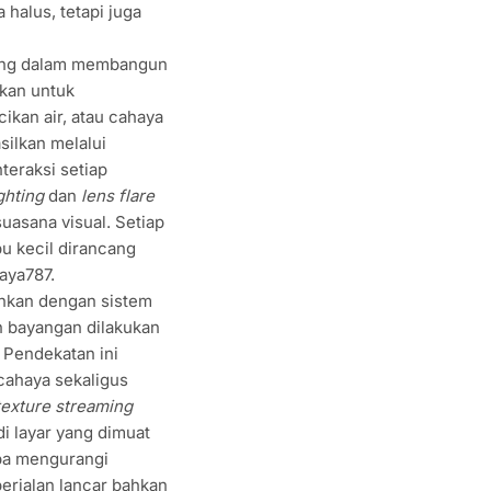
 halus, tetapi juga
ting dalam membangun
kan untuk
ikan air, atau cahaya
silkan melalui
teraksi setiap
ghting
dan
lens flare
asana visual. Setiap
bu kecil dirancang
aya787.
lankan dengan sistem
n bayangan dilakukan
 Pendekatan ini
ahaya sekaligus
exture streaming
i layar yang dimuat
pa mengurangi
berjalan lancar bahkan