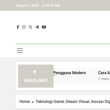
Skip
August 6, 2026
8:29:57 AM
to
content
Up 
Bergabung
ang Praktis untuk Pengguna Modern
Cara Memanfaatkan
2 Weeks Ago
HEADLINES
Home
Teknologi Game, Desain Visual, Inovasi Di