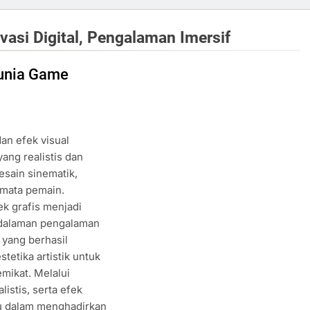
vasi Digital, Pengalaman Imersif
Dunia Game
an efek visual
ng realistis dan
sain sinematik,
 mata pemain.
ek grafis menjadi
edalaman pengalaman
 yang berhasil
etika artistik untuk
mikat. Melalui
istis, serta efek
ru dalam menghadirkan