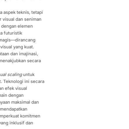
 aspek teknis, tetapi
er visual dan seniman
ik dengan elemen
 futuristik
 magis—dirancang
isual yang kuat.
aan dan imajinasi,
menakjubkan secara
ual scaling
untuk
. Teknologi ini secara
an efek visual
main dengan
ayaan maksimal dan
p mendapatkan
memperkuat komitmen
ng inklusif dan