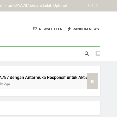
n Fitur KAYA787 secara Lebih Optimal
onsif untuk Aktivitas Digital Modern
armuka yang Ringkas serta Informatif
NEWSLETTER
RANDOM NEWS
 yang Praktis untuk Pengguna Modern
Kesempatan Bisnis Dengan Tren Sehat Masa Kini.
n Fitur KAYA787 secara Lebih Optimal
onsif untuk Aktivitas Digital Modern
armuka yang Ringkas serta Informatif
Antarmuka Responsif untuk Aktivitas Digital Modern
K
3 