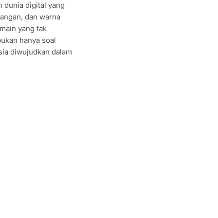
 dunia digital yang
yangan, dan warna
main yang tak
bukan hanya soal
usia diwujudkan dalam