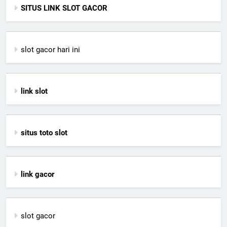
SITUS LINK SLOT GACOR
slot gacor hari ini
link slot
situs toto slot
link gacor
slot gacor