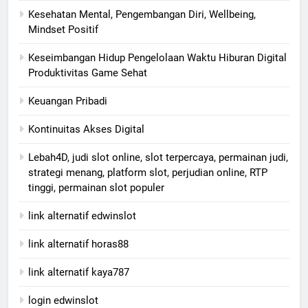
Kesehatan Mental, Pengembangan Diri, Wellbeing,
Mindset Positif
Keseimbangan Hidup Pengelolaan Waktu Hiburan Digital
Produktivitas Game Sehat
Keuangan Pribadi
Kontinuitas Akses Digital
Lebah4D, judi slot online, slot terpercaya, permainan judi,
strategi menang, platform slot, perjudian online, RTP
tinggi, permainan slot populer
link alternatif edwinslot
link alternatif horas88
link alternatif kaya787
login edwinslot