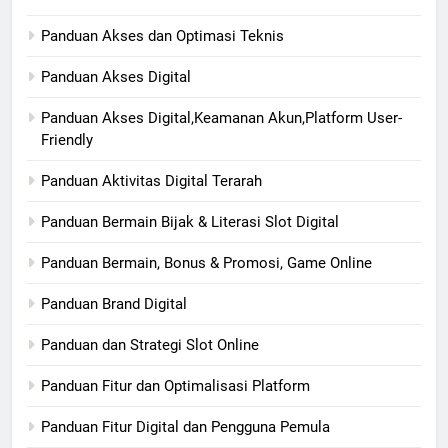
Panduan Akses dan Optimasi Teknis
Panduan Akses Digital
Panduan Akses Digital,Keamanan Akun,Platform User-
Friendly
Panduan Aktivitas Digital Terarah
Panduan Bermain Bijak & Literasi Slot Digital
Panduan Bermain, Bonus & Promosi, Game Online
Panduan Brand Digital
Panduan dan Strategi Slot Online
Panduan Fitur dan Optimalisasi Platform
Panduan Fitur Digital dan Pengguna Pemula