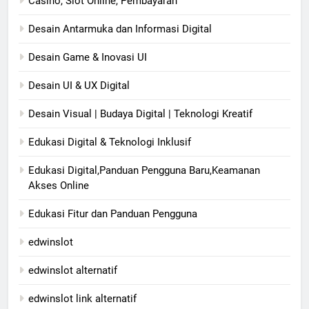
Casino, Slot Online, Pembayaran
Desain Antarmuka dan Informasi Digital
Desain Game & Inovasi UI
Desain UI & UX Digital
Desain Visual | Budaya Digital | Teknologi Kreatif
Edukasi Digital & Teknologi Inklusif
Edukasi Digital,Panduan Pengguna Baru,Keamanan
Akses Online
Edukasi Fitur dan Panduan Pengguna
edwinslot
edwinslot alternatif
edwinslot link alternatif