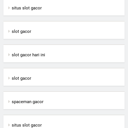
situs slot gacor
slot gacor
slot gacor hari ini
slot gacor
spaceman gacor
situs slot gacor