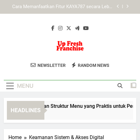
Skip
KAYA787 dengan Antarmuka Responsif untuk
to
Aktivitas Digital Modern
content
KAYA787 dan Penerapan Antarmuka yang Ringkas
serta Informatif
EDWINSLOT dengan Struktur Menu yang Praktis
untuk Pengguna Modern
Cara Memanfaatkan Fitur KAYA787 secara Lebih
Optimal
Up Fresh
Bergabunglah Dalam Bisnis Makanan
KAYA787 dengan Antarmuka Responsif untuk
NEWSLETTER
RANDOM NEWS
Aktivitas Digital Modern
Franchise
Sehat Dengan Up Fresh Franchise.
KAYA787 dan Penerapan Antarmuka yang Ringkas
Kesempatan Bisnis Dengan Tren Sehat
serta Informatif
MENU
Masa Kini.
WINSLOT dengan Struktur Menu yang Praktis untuk Penggun
HEADLINES
Weeks Ago
Home
Keamanan Sistem & Akses Digital