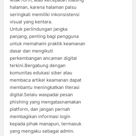
halaman, karena halaman palsu
seringkali memiliki inkonsistensi
visual yang kentara.
Untuk perlindungan jangka
panjang, penting bagi pengguna
untuk memahami praktik keamanan
dasar dan mengikuti
perkembangan ancaman digital
terkini.Bergabung dengan
komunitas edukasi siber atau
membaca artikel keamanan dapat
membantu meningkatkan literasi
digital.Selalu waspadai pesan
phishing yang mengatasnamakan
platform, dan jangan pernah
membagikan informasi login
kepada pihak manapun, termasuk
yang mengaku sebagai admin.