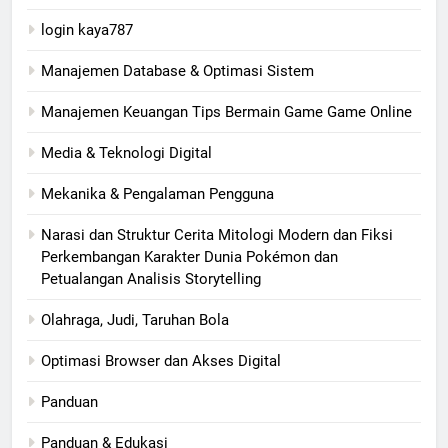
login kaya787
Manajemen Database & Optimasi Sistem
Manajemen Keuangan Tips Bermain Game Game Online
Media & Teknologi Digital
Mekanika & Pengalaman Pengguna
Narasi dan Struktur Cerita Mitologi Modern dan Fiksi
Perkembangan Karakter Dunia Pokémon dan
Petualangan Analisis Storytelling
Olahraga, Judi, Taruhan Bola
Optimasi Browser dan Akses Digital
Panduan
Panduan & Edukasi