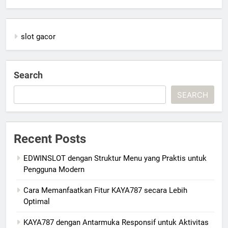
slot gacor
Search
SEARCH
Recent Posts
EDWINSLOT dengan Struktur Menu yang Praktis untuk
Pengguna Modern
Cara Memanfaatkan Fitur KAYA787 secara Lebih
Optimal
KAYA787 dengan Antarmuka Responsif untuk Aktivitas