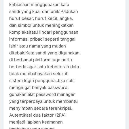
kebiasaan menggunakan kata
sandi yang kuat dan unik.Padukan
huruf besar, huruf kecil, angka,
dan simbol untuk meningkatkan
kompleksitas.Hindari penggunaan
informasi pribadi seperti tanggal
lahir atau nama yang mudah
ditebak.Kata sandi yang digunakan
di berbagai platform juga perlu
berbeda agar satu kebocoran data
tidak membahayakan seluruh
sistem login pengguna.Jika sulit
mengingat banyak password,
gunakan alat password manager
yang terpercaya untuk membantu
menyimpan secara terenkripsi.
Autentikasi dua faktor (2FA)
menjadi lapisan keamanan
tambahan yang sangat