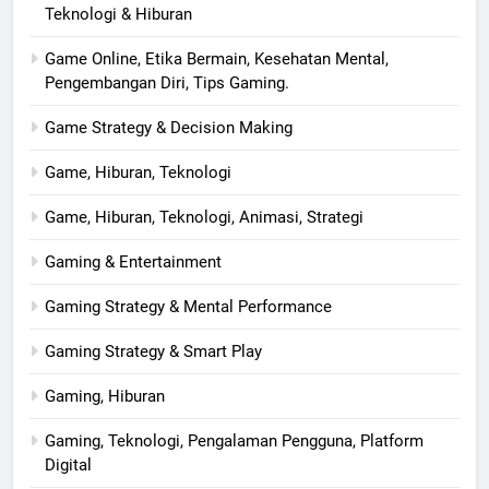
Teknologi & Hiburan
Game Online, Etika Bermain, Kesehatan Mental,
Pengembangan Diri, Tips Gaming.
Game Strategy & Decision Making
Game, Hiburan, Teknologi
Game, Hiburan, Teknologi, Animasi, Strategi
Gaming & Entertainment
Gaming Strategy & Mental Performance
Gaming Strategy & Smart Play
Gaming, Hiburan
Gaming, Teknologi, Pengalaman Pengguna, Platform
Digital