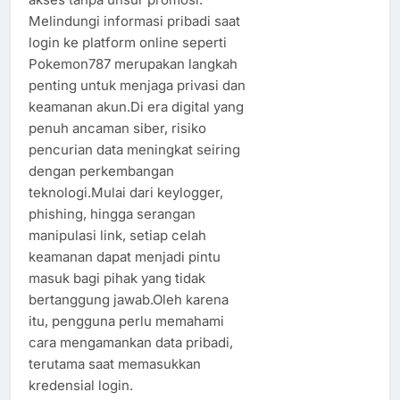
Melindungi informasi pribadi saat
login ke platform online seperti
Pokemon787 merupakan langkah
penting untuk menjaga privasi dan
keamanan akun.Di era digital yang
penuh ancaman siber, risiko
pencurian data meningkat seiring
dengan perkembangan
teknologi.Mulai dari keylogger,
phishing, hingga serangan
manipulasi link, setiap celah
keamanan dapat menjadi pintu
masuk bagi pihak yang tidak
bertanggung jawab.Oleh karena
itu, pengguna perlu memahami
cara mengamankan data pribadi,
terutama saat memasukkan
kredensial login.