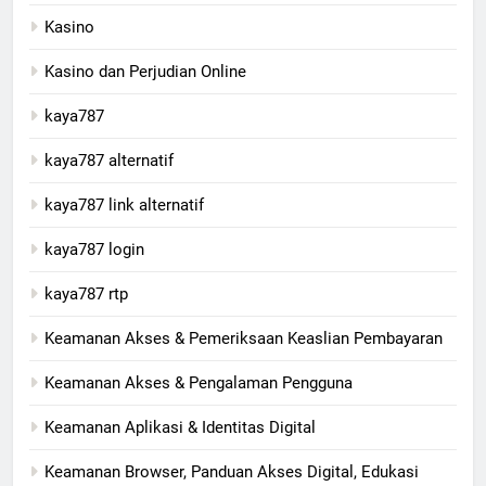
Kasino
Kasino dan Perjudian Online
kaya787
kaya787 alternatif
kaya787 link alternatif
kaya787 login
kaya787 rtp
Keamanan Akses & Pemeriksaan Keaslian Pembayaran
Keamanan Akses & Pengalaman Pengguna
Keamanan Aplikasi & Identitas Digital
Keamanan Browser, Panduan Akses Digital, Edukasi