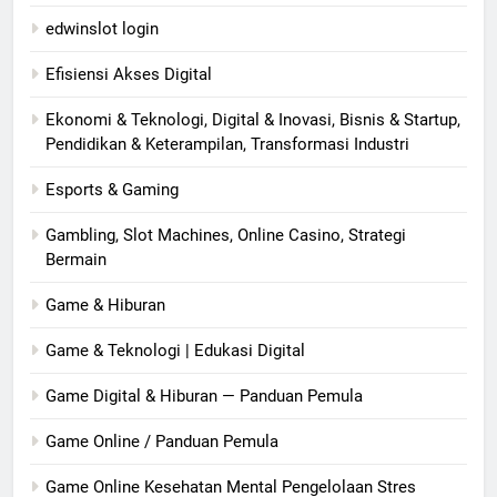
edwinslot login
Efisiensi Akses Digital
Ekonomi & Teknologi, Digital & Inovasi, Bisnis & Startup,
Pendidikan & Keterampilan, Transformasi Industri
Esports & Gaming
Gambling, Slot Machines, Online Casino, Strategi
Bermain
Game & Hiburan
Game & Teknologi | Edukasi Digital
Game Digital & Hiburan — Panduan Pemula
Game Online / Panduan Pemula
Game Online Kesehatan Mental Pengelolaan Stres