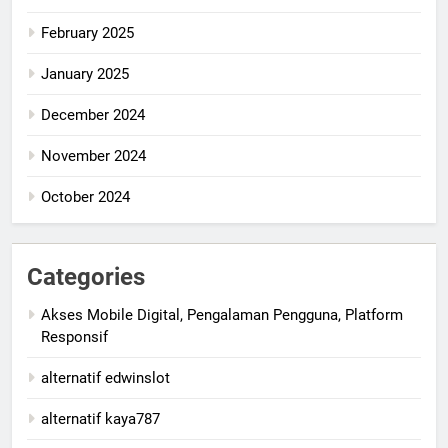
February 2025
January 2025
December 2024
November 2024
October 2024
Categories
Akses Mobile Digital, Pengalaman Pengguna, Platform
Responsif
alternatif edwinslot
alternatif kaya787