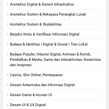
Arsitektur Digital & Sistem Infrastruktur
Arsitektur Sistem & Rekayasa Perangkat Lunak
Arsitektur Sistem & Skalabilitas
Berpikir Kritis & Verifikasi Informasi Digital
Budaya & Identitas | Digital & Sosial | Tren Lokal
Budaya Populer, Hiburan Digital, Animasi & Komik,
Pendidikan & Media, Game dan Interaktivitas, Kreativitas
dan Imajinasi
Casino, Slot Online, Pembayaran
Desain Antarmuka dan Informasi Digital
Desain Game & Inovasi UI
Desain UI & UX Digital