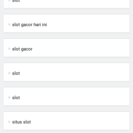
slot
slot gacor hari ini
slot gacor
slot
slot
situs slot