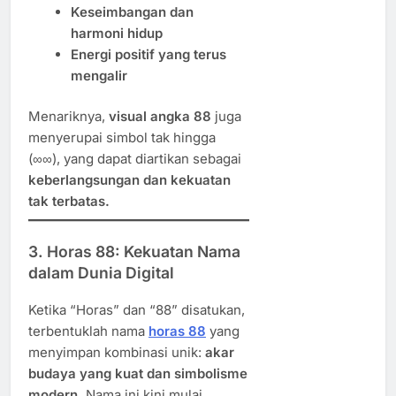
Keseimbangan dan
harmoni hidup
Energi positif yang terus
mengalir
Menariknya,
visual angka 88
juga
menyerupai simbol tak hingga
(∞∞), yang dapat diartikan sebagai
keberlangsungan dan kekuatan
tak terbatas.
3. Horas 88: Kekuatan Nama
dalam Dunia Digital
Ketika “Horas” dan “88” disatukan,
terbentuklah nama
horas 88
yang
menyimpan kombinasi unik:
akar
budaya yang kuat dan simbolisme
modern.
Nama ini kini mulai