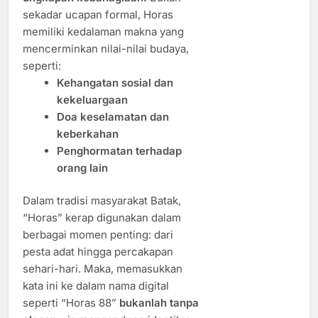
sekadar ucapan formal, Horas
memiliki kedalaman makna yang
mencerminkan nilai-nilai budaya,
seperti:
Kehangatan sosial dan
kekeluargaan
Doa keselamatan dan
keberkahan
Penghormatan terhadap
orang lain
Dalam tradisi masyarakat Batak,
“Horas” kerap digunakan dalam
berbagai momen penting: dari
pesta adat hingga percakapan
sehari-hari. Maka, memasukkan
kata ini ke dalam nama digital
seperti “Horas 88”
bukanlah tanpa