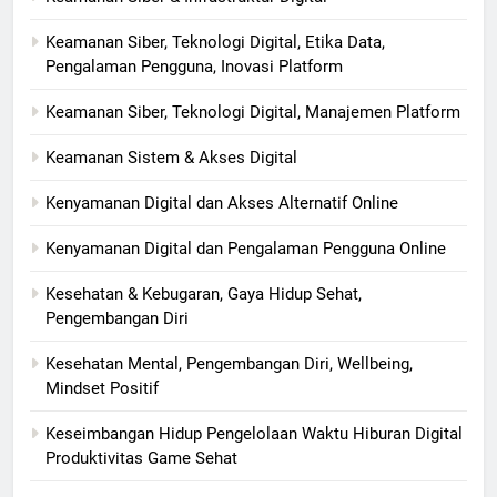
Keamanan Siber, Teknologi Digital, Etika Data,
Pengalaman Pengguna, Inovasi Platform
Keamanan Siber, Teknologi Digital, Manajemen Platform
Keamanan Sistem & Akses Digital
Kenyamanan Digital dan Akses Alternatif Online
Kenyamanan Digital dan Pengalaman Pengguna Online
Kesehatan & Kebugaran, Gaya Hidup Sehat,
Pengembangan Diri
Kesehatan Mental, Pengembangan Diri, Wellbeing,
Mindset Positif
Keseimbangan Hidup Pengelolaan Waktu Hiburan Digital
Produktivitas Game Sehat