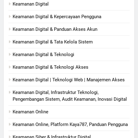
Keamanan Digital
Keamanan Digital & Kepercayaan Pengguna
Keamanan Digital & Panduan Akses Akun
Keamanan Digital & Tata Kelola Sistem
Keamanan Digital & Teknologi
Keamanan Digital & Teknologi Akses
Keamanan Digital | Teknologi Web | Manajemen Akses
Keamanan Digital, Infrastruktur Teknologi,
Pengembangan Sistem, Audit Keamanan, Inovasi Digital
Keamanan Online
Keamanan Online, Platform Kaya787, Panduan Pengguna
Keamanan Siber & Infrastruktur Digital