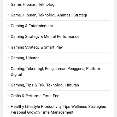
Game, Hiburan, Teknologi
Game, Hiburan, Teknologi, Animasi, Strategi
Gaming & Entertainment
Gaming Strategy & Mental Performance
Gaming Strategy & Smart Play
Gaming, Hiburan
Gaming, Teknologi, Pengalaman Pengguna, Platform
Digital
Gaming, Tips & Trik, Teknologi, Hiburan
Grafis & Performa Front-End
Healthy Lifestyle Productivity Tips Wellness Strategies
Personal Growth Time Management