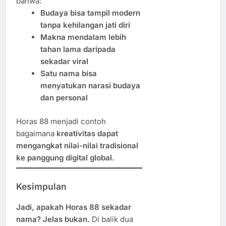
bahwa:
Budaya bisa tampil modern
tanpa kehilangan jati diri
Makna mendalam lebih
tahan lama daripada
sekadar viral
Satu nama bisa
menyatukan narasi budaya
dan personal
Horas 88 menjadi contoh
bagaimana
kreativitas dapat
mengangkat nilai-nilai tradisional
ke panggung digital global.
Kesimpulan
Jadi, apakah Horas 88 sekadar
nama? Jelas bukan.
Di balik dua