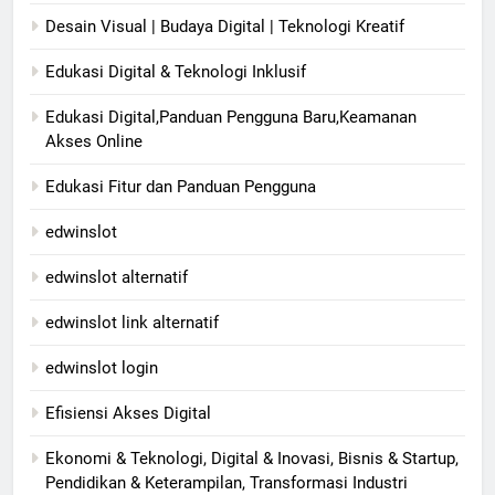
Desain Visual | Budaya Digital | Teknologi Kreatif
Edukasi Digital & Teknologi Inklusif
Edukasi Digital,Panduan Pengguna Baru,Keamanan
Akses Online
Edukasi Fitur dan Panduan Pengguna
edwinslot
edwinslot alternatif
edwinslot link alternatif
edwinslot login
Efisiensi Akses Digital
Ekonomi & Teknologi, Digital & Inovasi, Bisnis & Startup,
Pendidikan & Keterampilan, Transformasi Industri