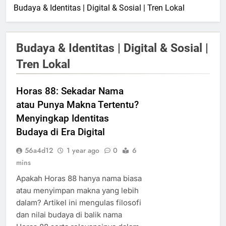
Budaya & Identitas | Digital & Sosial | Tren Lokal
Budaya & Identitas | Digital & Sosial |
Tren Lokal
Horas 88: Sekadar Nama
atau Punya Makna Tertentu?
Menyingkap Identitas
Budaya di Era Digital
56a4d12
1 year ago
0
6
mins
Apakah Horas 88 hanya nama biasa
atau menyimpan makna yang lebih
dalam? Artikel ini mengulas filosofi
dan nilai budaya di balik nama