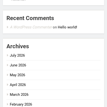
Recent Comments
A WordPress Commenter
on
Hello world!
Archives
July 2026
June 2026
May 2026
April 2026
March 2026
February 2026