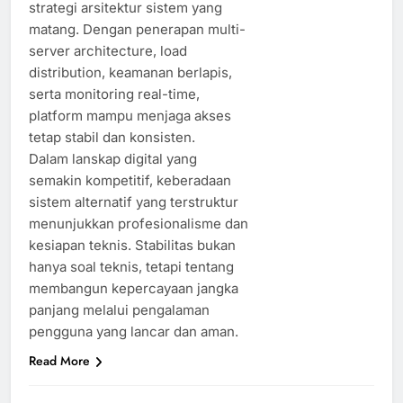
strategi arsitektur sistem yang
matang. Dengan penerapan multi-
server architecture, load
distribution, keamanan berlapis,
serta monitoring real-time,
platform mampu menjaga akses
tetap stabil dan konsisten.
Dalam lanskap digital yang
semakin kompetitif, keberadaan
sistem alternatif yang terstruktur
menunjukkan profesionalisme dan
kesiapan teknis. Stabilitas bukan
hanya soal teknis, tetapi tentang
membangun kepercayaan jangka
panjang melalui pengalaman
pengguna yang lancar dan aman.
Read More