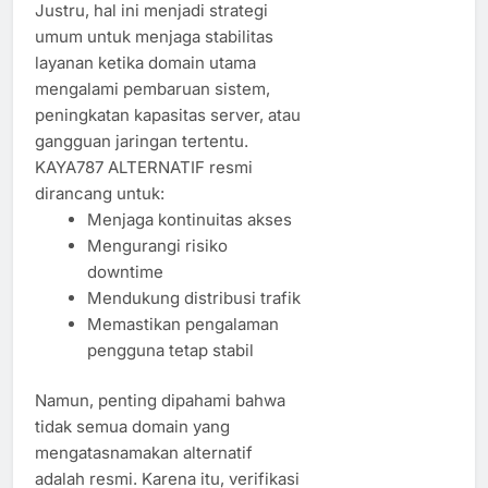
Justru, hal ini menjadi strategi
umum untuk menjaga stabilitas
layanan ketika domain utama
mengalami pembaruan sistem,
peningkatan kapasitas server, atau
gangguan jaringan tertentu.
KAYA787 ALTERNATIF resmi
dirancang untuk:
Menjaga kontinuitas akses
Mengurangi risiko
downtime
Mendukung distribusi trafik
Memastikan pengalaman
pengguna tetap stabil
Namun, penting dipahami bahwa
tidak semua domain yang
mengatasnamakan alternatif
adalah resmi. Karena itu, verifikasi