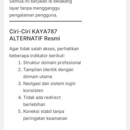
Semua ini berjalan di belakang
layar tanpa mengganggu
pengalaman pengguna.
Ciri-Ciri KAYA787
ALTERNATIF Resmi
Agar tidak salah akses, perhatikan
beberapa indikator berikut:
Struktur domain profesional
Tampilan identik dengan
domain utama
Navigasi dan sistem login
konsisten
Tidak ada redirect
berlebihan
Koneksi stabil tanpa
peringatan keamanan