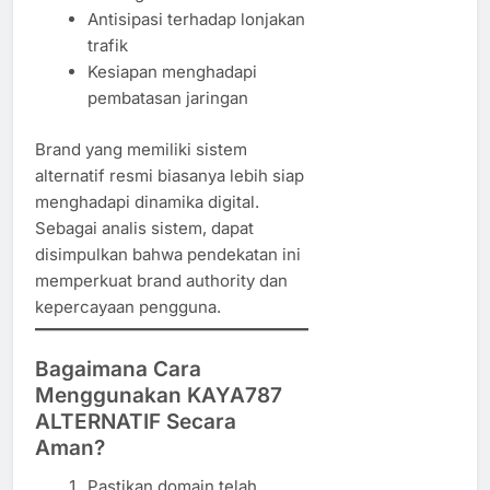
Antisipasi terhadap lonjakan
trafik
Kesiapan menghadapi
pembatasan jaringan
Brand yang memiliki sistem
alternatif resmi biasanya lebih siap
menghadapi dinamika digital.
Sebagai analis sistem, dapat
disimpulkan bahwa pendekatan ini
memperkuat brand authority dan
kepercayaan pengguna.
Bagaimana Cara
Menggunakan KAYA787
ALTERNATIF Secara
Aman?
Pastikan domain telah