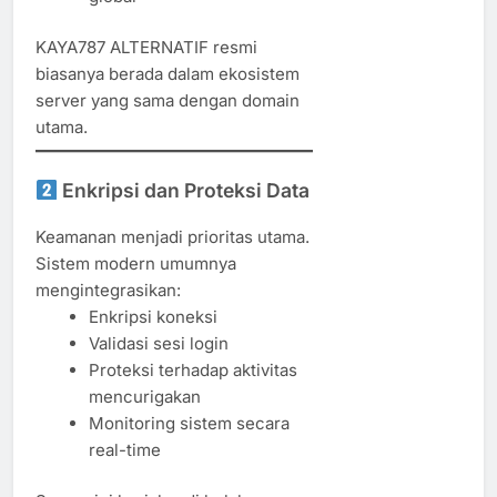
KAYA787 ALTERNATIF resmi
biasanya berada dalam ekosistem
server yang sama dengan domain
utama.
Enkripsi dan Proteksi Data
Keamanan menjadi prioritas utama.
Sistem modern umumnya
mengintegrasikan:
Enkripsi koneksi
Validasi sesi login
Proteksi terhadap aktivitas
mencurigakan
Monitoring sistem secara
real-time