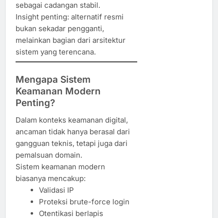
sebagai cadangan stabil.
Insight penting: alternatif resmi
bukan sekadar pengganti,
melainkan bagian dari arsitektur
sistem yang terencana.
Mengapa Sistem
Keamanan Modern
Penting?
Dalam konteks keamanan digital,
ancaman tidak hanya berasal dari
gangguan teknis, tetapi juga dari
pemalsuan domain.
Sistem keamanan modern
biasanya mencakup:
Validasi IP
Proteksi brute-force login
Otentikasi berlapis