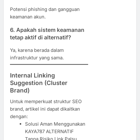
Potensi phishing dan gangguan
keamanan akun.
6. Apakah sistem keamanan
tetap aktif di alternatif?
Ya, karena berada dalam
infrastruktur yang sama.
Internal Linking
Suggestion (Cluster
Brand)
Untuk memperkuat struktur SEO
brand, artikel ini dapat dikaitkan
dengan:
Solusi Aman Menggunakan
KAYA787 ALTERNATIF
Tanpa Risiko Link Palsu