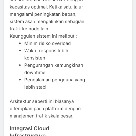
kapasitas optimal. Ketika satu jalur
mengalami peningkatan beban,
sistem akan mengalihkan sebagian
trafik ke node lain.
Keunggulan sistem ini meliputi:
Minim risiko overload
Waktu respons lebih
konsisten
Pengurangan kemungkinan
downtime
Pengalaman pengguna yang
lebih stabil
Arsitektur seperti ini biasanya
diterapkan pada platform dengan
manajemen trafik skala besar.
Integrasi Cloud
Infrastructure