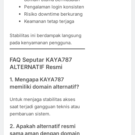
Pengalaman login konsisten
Risiko downtime berkurang
Keamanan tetap terjaga
Stabilitas ini berdampak langsung
pada kenyamanan pengguna.
FAQ Seputar KAYA787
ALTERNATIF Resmi
1. Mengapa KAYA787
memiliki domain alternatif?
Untuk menjaga stabilitas akses
saat terjadi gangguan teknis atau
pembaruan sistem.
2. Apakah alternatif resmi
sama aman dengan domain