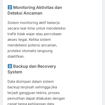
Monitoring Aktivitas dan
Deteksi Ancaman
Sistem monitoring aktif bekerja
secara real-time untuk mendeteksi
trafik tidak wajar atau percobaan
akses ilegal. Ketika sistem
mendeteksi potensi ancaman,
proteksi otomatis langsung
diaktifkan.
Backup dan Recovery
System
Data disimpan dalam sistem
backup terpisah sehingga jika
terjadi gangguan teknis, proses
pemulihan dapat dilakukan dengan
cepat tanpa kehilangan data.