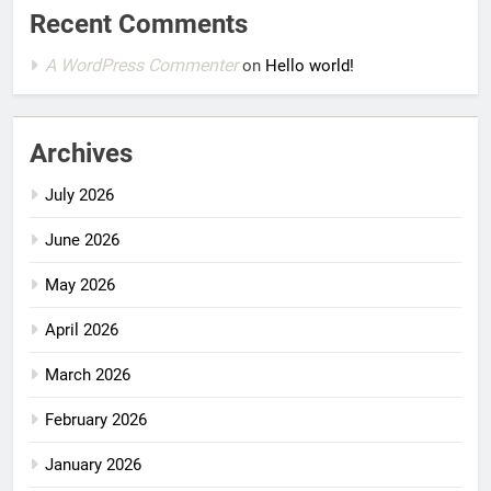
Recent Comments
A WordPress Commenter
on
Hello world!
Archives
July 2026
June 2026
May 2026
April 2026
March 2026
February 2026
January 2026