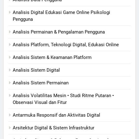
Analisis Digital Edukasi Game Online Psikologi
Pengguna
Analisis Permainan & Pengalaman Pengguna
Analisis Platform, Teknologi Digital, Edukasi Online
Analisis Sistem & Keamanan Platform
Analisis Sistem Digital
Analisis Sistem Permainan
Analisis Volatilitas Mesin • Studi Ritme Putaran •
Observasi Visual dan Fitur
Antarmuka Responsif dan Aktivitas Digital
Arsitektur Digital & Sistem Infrastruktur