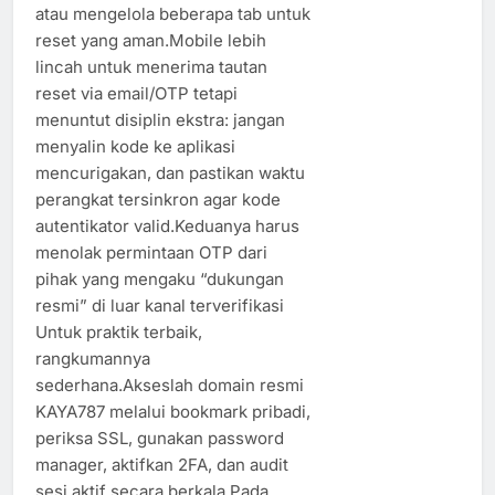
atau mengelola beberapa tab untuk
reset yang aman.Mobile lebih
lincah untuk menerima tautan
reset via email/OTP tetapi
menuntut disiplin ekstra: jangan
menyalin kode ke aplikasi
mencurigakan, dan pastikan waktu
perangkat tersinkron agar kode
autentikator valid.Keduanya harus
menolak permintaan OTP dari
pihak yang mengaku “dukungan
resmi” di luar kanal terverifikasi
Untuk praktik terbaik,
rangkumannya
sederhana.Akseslah domain resmi
KAYA787 melalui bookmark pribadi,
periksa SSL, gunakan password
manager, aktifkan 2FA, dan audit
sesi aktif secara berkala.Pada