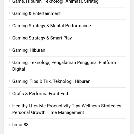
Game, Hiburan, Teknologi, Animasi, Strategi
Gaming & Entertainment
Gaming Strategy & Mental Performance
Gaming Strategy & Smart Play
Gaming, Hiburan
Gaming, Teknologi, Pengalaman Pengguna, Platform
Digital
Gaming, Tips & Trik, Teknologi, Hiburan
Grafis & Performa Front-End
Healthy Lifestyle Productivity Tips Wellness Strategies
Personal Growth Time Management
horas88