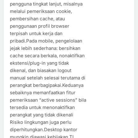
pengguna tingkat lanjut, misalnya
melalui pemeriksaan cookie,
pembersihan cache, atau
penggunaan profil browser
terpisah untuk kerja dan
pribadi.Pada mobile, pengelolaan
jejak lebih sederhana: bersihkan
cache secara berkala, nonaktifkan
ekstensi/plug-in yang tidak
dikenal, dan biasakan logout
manual setelah selesai terutama di
perangkat berbagipakai.Keduanya
sebaiknya memanfaatkan fitur
pemeriksaan “active sessions” bila
tersedia untuk menonaktifkan
perangkat yang tidak dikenali
Risiko lingkungan juga perlu
diperhitungkan.Desktop kantor
mungkin diawasi kebijakan TI