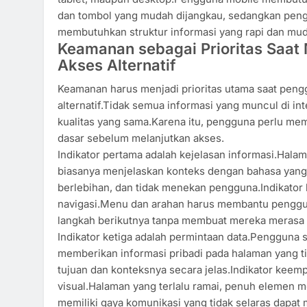
dan tombol yang mudah dijangkau, sedangkan pen
membutuhkan struktur informasi yang rapi dan mud
Keamanan sebagai Prioritas Saa
Akses Alternatif
Keamanan harus menjadi prioritas utama saat pengg
alternatif.Tidak semua informasi yang muncul di int
kualitas yang sama.Karena itu, pengguna perlu me
dasar sebelum melanjutkan akses.
Indikator pertama adalah kejelasan informasi.Hala
biasanya menjelaskan konteks dengan bahasa yang 
berlebihan, dan tidak menekan pengguna.Indikator 
navigasi.Menu dan arahan harus membantu peng
langkah berikutnya tanpa membuat mereka merasa 
Indikator ketiga adalah permintaan data.Pengguna 
memberikan informasi pribadi pada halaman yang t
tujuan dan konteksnya secara jelas.Indikator keemp
visual.Halaman yang terlalu ramai, penuh elemen 
memiliki gaya komunikasi yang tidak selaras dapat