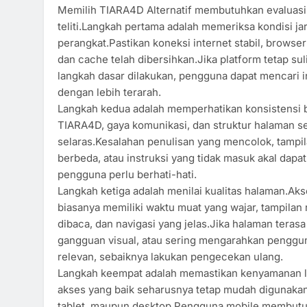
Memilih TIARA4D Alternatif membutuhkan evaluas
teliti.Langkah pertama adalah memeriksa kondisi ja
perangkat.Pastikan koneksi internet stabil, browser
dan cache telah dibersihkan.Jika platform tetap sul
langkah dasar dilakukan, pengguna dapat mencari in
dengan lebih terarah.
Langkah kedua adalah memperhatikan konsistensi 
TIARA4D, gaya komunikasi, dan struktur halaman se
selaras.Kesalahan penulisan yang mencolok, tampil
berbeda, atau instruksi yang tidak masuk akal dapa
pengguna perlu berhati-hati.
Langkah ketiga adalah menilai kualitas halaman.Aks
biasanya memiliki waktu muat yang wajar, tampilan 
dibaca, dan navigasi yang jelas.Jika halaman terasa
gangguan visual, atau sering mengarahkan penggun
relevan, sebaiknya lakukan pengecekan ulang.
Langkah keempat adalah memastikan kenyamanan li
akses yang baik seharusnya tetap mudah digunakan
tablet, maupun desktop.Pengguna mobile membutu