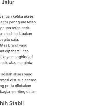
 Jalur
adangan ketika akses
antu pengguna tetap
ngguna tetap perlu
ra hati-hati, bukan
egitu saja.
titas brand yang
dah dipahami, dan
aiknya menghindari
desak, atau meminta
l adalah akses yang
rmasi disusun secara
ng perlu dilakukan
 bagian penting dalam
ih Stabil