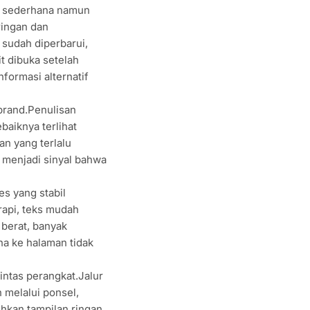
i sederhana namun
ringan dan
 sudah diperbarui,
it dibuka setelah
formasi alternatif
brand.Penulisan
baiknya terlihat
an yang terlalu
t menjadi sinyal bahwa
es yang stabil
rapi, teks mudah
 berat, banyak
a ke halaman tidak
ntas perangkat.Jalur
 melalui ponsel,
hkan tampilan ringan