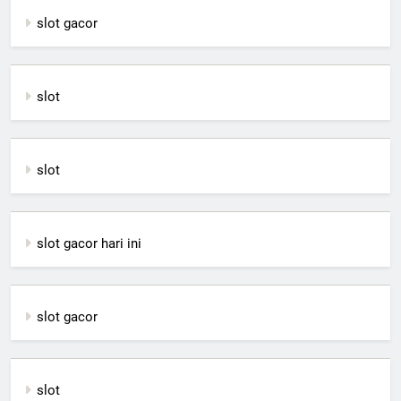
slot gacor
slot
slot
slot gacor hari ini
slot gacor
slot