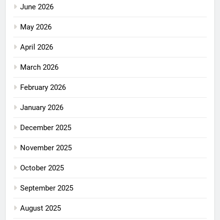
June 2026
May 2026
April 2026
March 2026
February 2026
January 2026
December 2025
November 2025
October 2025
September 2025
August 2025