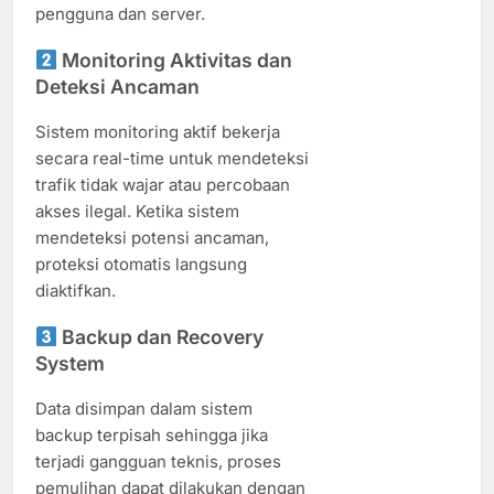
pengguna dan server.
Monitoring Aktivitas dan
Deteksi Ancaman
Sistem monitoring aktif bekerja
secara real-time untuk mendeteksi
trafik tidak wajar atau percobaan
akses ilegal. Ketika sistem
mendeteksi potensi ancaman,
proteksi otomatis langsung
diaktifkan.
Backup dan Recovery
System
Data disimpan dalam sistem
backup terpisah sehingga jika
terjadi gangguan teknis, proses
pemulihan dapat dilakukan dengan