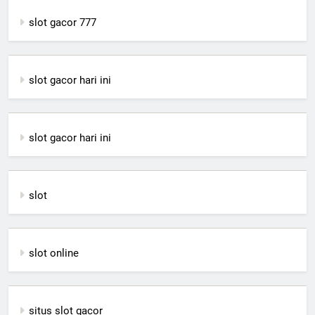
slot gacor 777
slot gacor hari ini
slot gacor hari ini
slot
slot online
situs slot gacor