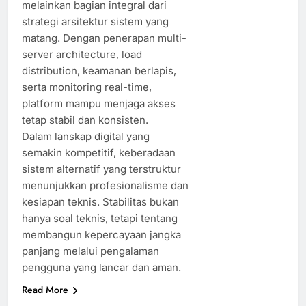
melainkan bagian integral dari
strategi arsitektur sistem yang
matang. Dengan penerapan multi-
server architecture, load
distribution, keamanan berlapis,
serta monitoring real-time,
platform mampu menjaga akses
tetap stabil dan konsisten.
Dalam lanskap digital yang
semakin kompetitif, keberadaan
sistem alternatif yang terstruktur
menunjukkan profesionalisme dan
kesiapan teknis. Stabilitas bukan
hanya soal teknis, tetapi tentang
membangun kepercayaan jangka
panjang melalui pengalaman
pengguna yang lancar dan aman.
Read More