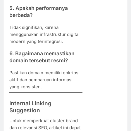
5. Apakah performanya
berbeda?
Tidak signifikan, karena
menggunakan infrastruktur digital
modern yang terintegrasi.
6. Bagaimana memastikan
domain tersebut resmi?
Pastikan domain memiliki enkripsi
aktif dan pembaruan informasi
yang konsisten.
Internal Linking
Suggestion
Untuk memperkuat cluster brand
dan relevansi SEO, artikel ini dapat