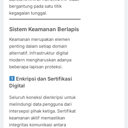
bergantung pada satu titik
kegagalan tunggal.
Sistem Keamanan Berlapis
Keamanan merupakan elemen
penting dalam setiap domain
alternatif. Infrastruktur digital
modern mengharuskan adanya
beberapa lapisan proteksi.
Enkripsi dan Sertifikasi
Digital
Seluruh koneksi dienkripsi untuk
melindungi data pengguna dari
intersepsi pihak ketiga. Sertifikat
keamanan aktif memastikan
integritas komunikasi antara