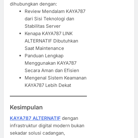
dihubungkan dengan:
Review Mendalam KAYA787
dari Sisi Teknologi dan
Stabilitas Server
Kenapa KAYA787 LINK
ALTERNATIF Dibutuhkan
Saat Maintenance
Panduan Lengkap
Menggunakan KAYA787
Secara Aman dan Efisien
Mengenal Sistem Keamanan
KAYA787 Lebih Dekat
Kesimpulan
KAYA787 ALTERNATIF
dengan
infrastruktur digital modern bukan
sekadar solusi cadangan,