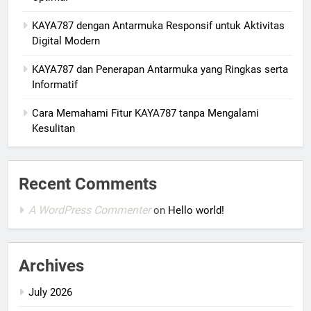
KAYA787 dengan Antarmuka Responsif untuk Aktivitas
Digital Modern
KAYA787 dan Penerapan Antarmuka yang Ringkas serta
Informatif
Cara Memahami Fitur KAYA787 tanpa Mengalami
Kesulitan
Recent Comments
A WordPress Commenter
on
Hello world!
Archives
July 2026