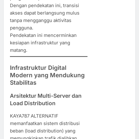
Dengan pendekatan ini, transisi
akses dapat berlangsung mulus
tanpa mengganggu aktivitas
pengguna.
Pendekatan ini mencerminkan
kesiapan infrastruktur yang
matang.
Infrastruktur Digital
Modern yang Mendukung
Stabilitas
Arsitektur Multi-Server dan
Load Distribution
KAYA787 ALTERNATIF
memanfaatkan sistem distribusi
beban (load distribution) yang
memungkinkan trafik dialihkan