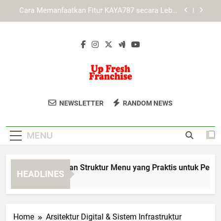
Skip
KAYA787 dengan Antarmuka Responsif untuk
to
Aktivitas Digital Modern
content
KAYA787 dan Penerapan Antarmuka yang Ringkas
serta Informatif
EDWINSLOT dengan Struktur Menu yang Praktis
untuk Pengguna Modern
Cara Memanfaatkan Fitur KAYA787 secara Lebih
Optimal
Up Fresh
Bergabunglah Dalam Bisnis Makanan
KAYA787 dengan Antarmuka Responsif untuk
NEWSLETTER
RANDOM NEWS
Aktivitas Digital Modern
Franchise
Sehat Dengan Up Fresh Franchise.
KAYA787 dan Penerapan Antarmuka yang Ringkas
Kesempatan Bisnis Dengan Tren Sehat
serta Informatif
MENU
Masa Kini.
DWINSLOT dengan Struktur Menu yang Praktis untuk Penggun
HEADLINES
Weeks Ago
Home
Arsitektur Digital & Sistem Infrastruktur