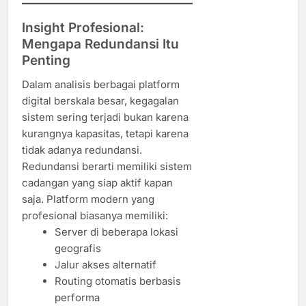
Insight Profesional:
Mengapa Redundansi Itu
Penting
Dalam analisis berbagai platform
digital berskala besar, kegagalan
sistem sering terjadi bukan karena
kurangnya kapasitas, tetapi karena
tidak adanya redundansi.
Redundansi berarti memiliki sistem
cadangan yang siap aktif kapan
saja. Platform modern yang
profesional biasanya memiliki:
Server di beberapa lokasi
geografis
Jalur akses alternatif
Routing otomatis berbasis
performa