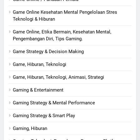
Game Online Kesehatan Mental Pengelolaan Stres
Teknologi & Hiburan
Game Online, Etika Bermain, Kesehatan Mental,
Pengembangan Diri, Tips Gaming.
Game Strategy & Decision Making
Game, Hiburan, Teknologi
Game, Hiburan, Teknologi, Animasi, Strategi
Gaming & Entertainment
Gaming Strategy & Mental Performance
Gaming Strategy & Smart Play
Gaming, Hiburan