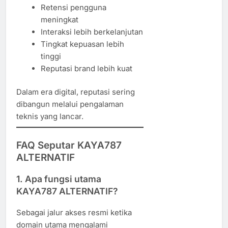
Retensi pengguna
meningkat
Interaksi lebih berkelanjutan
Tingkat kepuasan lebih
tinggi
Reputasi brand lebih kuat
Dalam era digital, reputasi sering
dibangun melalui pengalaman
teknis yang lancar.
FAQ Seputar KAYA787
ALTERNATIF
1. Apa fungsi utama
KAYA787 ALTERNATIF?
Sebagai jalur akses resmi ketika
domain utama mengalami