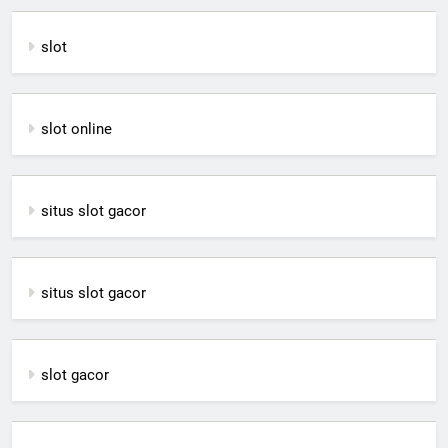
slot
slot online
situs slot gacor
situs slot gacor
slot gacor