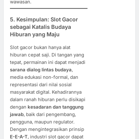
wawasan.
5.
Kesimpulan: Slot Gacor
sebagai Katalis Budaya
Hiburan yang Maju
Slot gacor bukan hanya alat
hiburan cepat saji. Di tangan yang
tepat, permainan ini dapat menjadi
sarana dialog lintas budaya
,
media edukasi non-formal, dan
representasi dari nilai sosial
masyarakat digital. Kehadirannya
dalam ranah hiburan perlu disikapi
dengan
kesadaran dan tanggung
jawab
, baik dari pengembang,
pengguna, maupun regulator.
Dengan mengintegrasikan prinsip
E-E-A-T
, industri slot gacor dapat