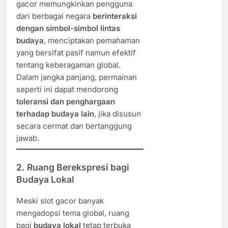
gacor memungkinkan pengguna
dari berbagai negara
berinteraksi
dengan simbol-simbol lintas
budaya
, menciptakan pemahaman
yang bersifat pasif namun efektif
tentang keberagaman global.
Dalam jangka panjang, permainan
seperti ini dapat mendorong
toleransi dan penghargaan
terhadap budaya lain
, jika disusun
secara cermat dan bertanggung
jawab.
2.
Ruang Berekspresi bagi
Budaya Lokal
Meski slot gacor banyak
mengadopsi tema global, ruang
bagi
budaya lokal
tetap terbuka