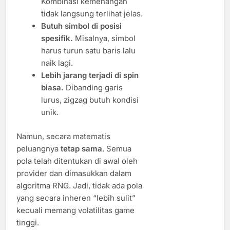
Kombinasi kemenangan
tidak langsung terlihat jelas.
Butuh simbol di posisi
spesifik.
Misalnya, simbol
harus turun satu baris lalu
naik lagi.
Lebih jarang terjadi di spin
biasa.
Dibanding garis
lurus, zigzag butuh kondisi
unik.
Namun, secara matematis
peluangnya
tetap sama
. Semua
pola telah ditentukan di awal oleh
provider dan dimasukkan dalam
algoritma RNG. Jadi, tidak ada pola
yang secara inheren “lebih sulit”
kecuali memang volatilitas game
tinggi.