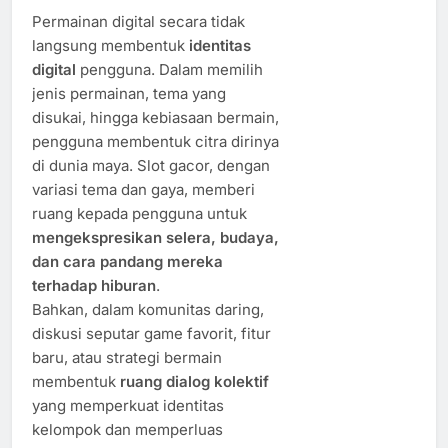
Permainan digital secara tidak
langsung membentuk
identitas
digital
pengguna. Dalam memilih
jenis permainan, tema yang
disukai, hingga kebiasaan bermain,
pengguna membentuk citra dirinya
di dunia maya. Slot gacor, dengan
variasi tema dan gaya, memberi
ruang kepada pengguna untuk
mengekspresikan selera, budaya,
dan cara pandang mereka
terhadap hiburan
.
Bahkan, dalam komunitas daring,
diskusi seputar game favorit, fitur
baru, atau strategi bermain
membentuk
ruang dialog kolektif
yang memperkuat identitas
kelompok dan memperluas