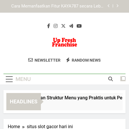
Skip
KAYA787 dengan Antarmuka Responsif untuk
to
Aktivitas Digital Modern
content
KAYA787 dan Penerapan Antarmuka yang Ringkas
serta Informatif
EDWINSLOT dengan Struktur Menu yang Praktis
untuk Pengguna Modern
Cara Memanfaatkan Fitur KAYA787 secara Lebih
Optimal
Up Fresh
Bergabunglah Dalam Bisnis Makanan
KAYA787 dengan Antarmuka Responsif untuk
NEWSLETTER
RANDOM NEWS
Aktivitas Digital Modern
Franchise
Sehat Dengan Up Fresh Franchise.
KAYA787 dan Penerapan Antarmuka yang Ringkas
Kesempatan Bisnis Dengan Tren Sehat
serta Informatif
MENU
Masa Kini.
DWINSLOT dengan Struktur Menu yang Praktis untuk Penggun
HEADLINES
Weeks Ago
Home
situs slot gacor hari ini