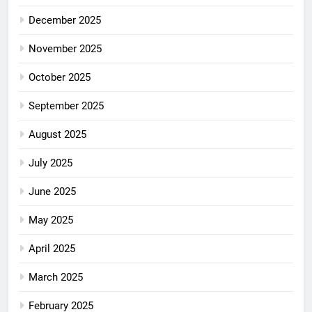
December 2025
November 2025
October 2025
September 2025
August 2025
July 2025
June 2025
May 2025
April 2025
March 2025
February 2025