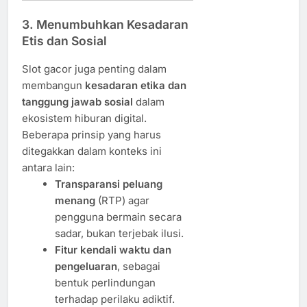
3.
Menumbuhkan Kesadaran
Etis dan Sosial
Slot gacor juga penting dalam
membangun
kesadaran etika dan
tanggung jawab sosial
dalam
ekosistem hiburan digital.
Beberapa prinsip yang harus
ditegakkan dalam konteks ini
antara lain:
Transparansi peluang
menang
(RTP) agar
pengguna bermain secara
sadar, bukan terjebak ilusi.
Fitur kendali waktu dan
pengeluaran
, sebagai
bentuk perlindungan
terhadap perilaku adiktif.