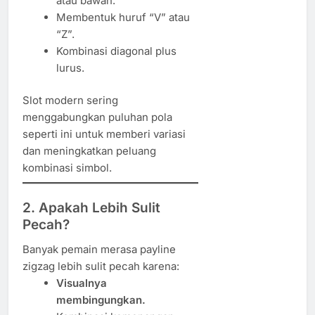
atau bawah.
Membentuk huruf “V” atau
“Z”.
Kombinasi diagonal plus
lurus.
Slot modern sering
menggabungkan puluhan pola
seperti ini untuk memberi variasi
dan meningkatkan peluang
kombinasi simbol.
2. Apakah Lebih Sulit
Pecah?
Banyak pemain merasa payline
zigzag lebih sulit pecah karena:
Visualnya
membingungkan.