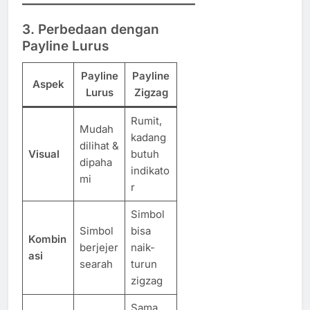
3. Perbedaan dengan
Payline Lurus
Payline
Payline
Aspek
Lurus
Zigzag
Rumit,
Mudah
kadang
dilihat &
Visual
butuh
dipaha
indikato
mi
r
Simbol
Simbol
bisa
Kombin
berjejer
naik-
asi
searah
turun
zigzag
Sama