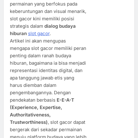
permainan yang berfokus pada
keberuntungan dan visual menarik,
slot gacor kini memiliki posisi
strategis dalam
dialog budaya
hiburan
slot gacor
.
Artikel ini akan mengupas
mengapa slot gacor memiliki peran
penting dalam ranah budaya
hiburan, bagaimana ia bisa menjadi
representasi identitas digital, dan
apa tanggung jawab etis yang
harus diemban dalam
pengembangannya. Dengan
pendekatan berbasis
E-E-A-T
(Experience, Expertise,
Authoritativeness,
Trustworthiness)
, slot gacor dapat
bergerak dari sekadar permainan
menuju platform budaya yang lebih