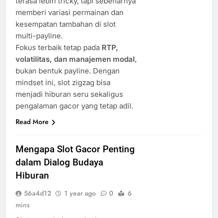
terasa lebih tricky, tapi sebenarnya
memberi variasi permainan dan
kesempatan tambahan di slot
multi-payline.
Fokus terbaik tetap pada
RTP,
volatilitas, dan manajemen modal
,
bukan bentuk payline. Dengan
mindset ini, slot zigzag bisa
menjadi hiburan seru sekaligus
pengalaman gacor yang tetap adil.
Read More
Mengapa Slot Gacor Penting
dalam Dialog Budaya
Hiburan
56a4d12
1 year ago
0
6
mins