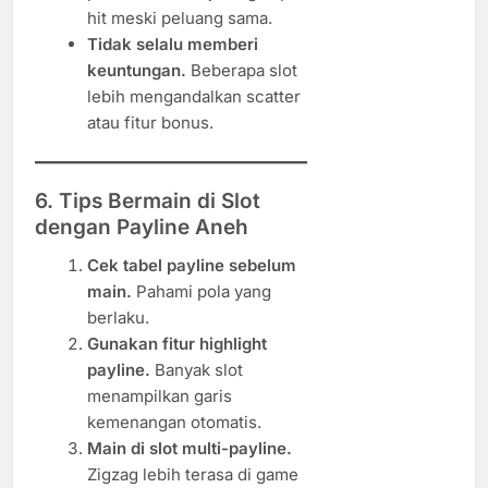
hit meski peluang sama.
Tidak selalu memberi
keuntungan.
Beberapa slot
lebih mengandalkan scatter
atau fitur bonus.
6. Tips Bermain di Slot
dengan Payline Aneh
Cek tabel payline sebelum
main.
Pahami pola yang
berlaku.
Gunakan fitur highlight
payline.
Banyak slot
menampilkan garis
kemenangan otomatis.
Main di slot multi-payline.
Zigzag lebih terasa di game