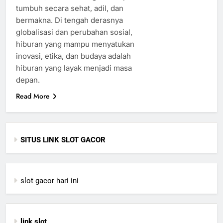
tumbuh secara sehat, adil, dan
bermakna. Di tengah derasnya
globalisasi dan perubahan sosial,
hiburan yang mampu menyatukan
inovasi, etika, dan budaya adalah
hiburan yang layak menjadi masa
depan.
Read More
SITUS LINK SLOT GACOR
slot gacor hari ini
link slot