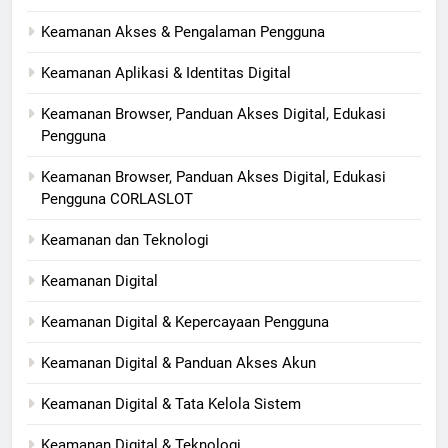
Keamanan Akses & Pengalaman Pengguna
Keamanan Aplikasi & Identitas Digital
Keamanan Browser, Panduan Akses Digital, Edukasi
Pengguna
Keamanan Browser, Panduan Akses Digital, Edukasi
Pengguna CORLASLOT
Keamanan dan Teknologi
Keamanan Digital
Keamanan Digital & Kepercayaan Pengguna
Keamanan Digital & Panduan Akses Akun
Keamanan Digital & Tata Kelola Sistem
Keamanan Digital & Teknologi