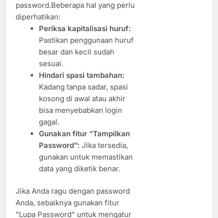
password.Beberapa hal yang perlu
diperhatikan:
Periksa kapitalisasi huruf:
Pastikan penggunaan huruf
besar dan kecil sudah
sesuai.
Hindari spasi tambahan:
Kadang tanpa sadar, spasi
kosong di awal atau akhir
bisa menyebabkan login
gagal.
Gunakan fitur “Tampilkan
Password”:
Jika tersedia,
gunakan untuk memastikan
data yang diketik benar.
Jika Anda ragu dengan password
Anda, sebaiknya gunakan fitur
“Lupa Password” untuk mengatur