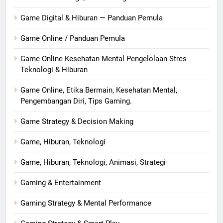
Game Digital & Hiburan — Panduan Pemula
Game Online / Panduan Pemula
Game Online Kesehatan Mental Pengelolaan Stres
Teknologi & Hiburan
Game Online, Etika Bermain, Kesehatan Mental,
Pengembangan Diri, Tips Gaming.
Game Strategy & Decision Making
Game, Hiburan, Teknologi
Game, Hiburan, Teknologi, Animasi, Strategi
Gaming & Entertainment
Gaming Strategy & Mental Performance