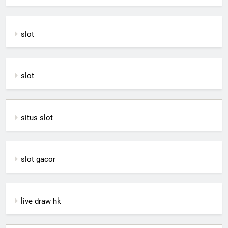
slot
slot
situs slot
slot gacor
live draw hk