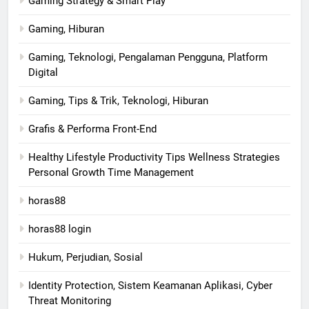
Gaming Strategy & Smart Play
Gaming, Hiburan
Gaming, Teknologi, Pengalaman Pengguna, Platform
Digital
Gaming, Tips & Trik, Teknologi, Hiburan
Grafis & Performa Front-End
Healthy Lifestyle Productivity Tips Wellness Strategies
Personal Growth Time Management
horas88
horas88 login
Hukum, Perjudian, Sosial
Identity Protection, Sistem Keamanan Aplikasi, Cyber
Threat Monitoring