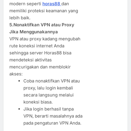
modern seperti
horas88
dan
memiliki proteksi keamanan yang
lebih baik.
5.Nonaktifkan VPN atau Proxy
Jika Menggunakannya
VPN atau proxy kadang mengubah
rute koneksi internet Anda
sehingga server Horas88 bisa
mendeteksi aktivitas
mencurigakan dan memblokir
akses:
Coba nonaktifkan VPN atau
proxy, lalu login kembali
secara langsung melalui
koneksi biasa.
Jika login berhasil tanpa
VPN, berarti masalahnya ada
pada pengaturan VPN Anda.