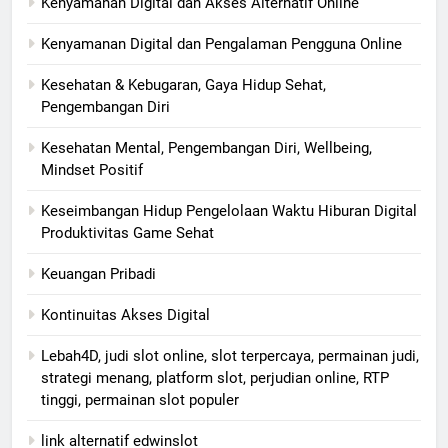
Kenyamanan Digital dan Akses Alternatif Online
Kenyamanan Digital dan Pengalaman Pengguna Online
Kesehatan & Kebugaran, Gaya Hidup Sehat,
Pengembangan Diri
Kesehatan Mental, Pengembangan Diri, Wellbeing,
Mindset Positif
Keseimbangan Hidup Pengelolaan Waktu Hiburan Digital
Produktivitas Game Sehat
Keuangan Pribadi
Kontinuitas Akses Digital
Lebah4D, judi slot online, slot terpercaya, permainan judi,
strategi menang, platform slot, perjudian online, RTP
tinggi, permainan slot populer
link alternatif edwinslot