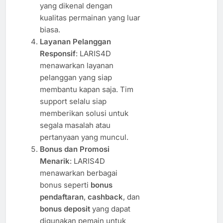
yang dikenal dengan
kualitas permainan yang luar
biasa.
Layanan Pelanggan
Responsif
: LARIS4D
menawarkan layanan
pelanggan yang siap
membantu kapan saja. Tim
support selalu siap
memberikan solusi untuk
segala masalah atau
pertanyaan yang muncul.
Bonus dan Promosi
Menarik
: LARIS4D
menawarkan berbagai
bonus seperti
bonus
pendaftaran
,
cashback
, dan
bonus deposit
yang dapat
digunakan pemain untuk