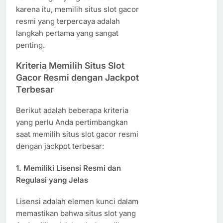
karena itu, memilih situs slot gacor
resmi yang terpercaya adalah
langkah pertama yang sangat
penting.
Kriteria Memilih Situs Slot
Gacor Resmi dengan Jackpot
Terbesar
Berikut adalah beberapa kriteria
yang perlu Anda pertimbangkan
saat memilih situs slot gacor resmi
dengan jackpot terbesar:
1. Memiliki Lisensi Resmi dan
Regulasi yang Jelas
Lisensi adalah elemen kunci dalam
memastikan bahwa situs slot yang