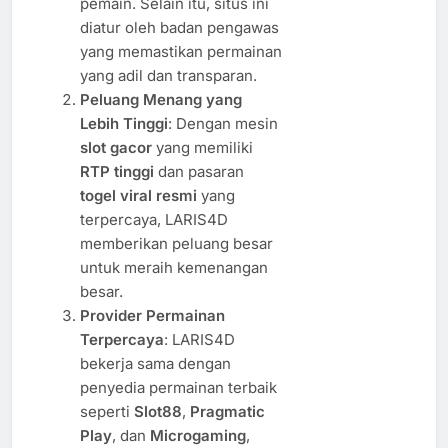
pemain. Selain itu, situs ini
diatur oleh badan pengawas
yang memastikan permainan
yang adil dan transparan.
Peluang Menang yang
Lebih Tinggi
: Dengan mesin
slot gacor
yang memiliki
RTP tinggi
dan pasaran
togel viral resmi
yang
terpercaya, LARIS4D
memberikan peluang besar
untuk meraih kemenangan
besar.
Provider Permainan
Terpercaya
: LARIS4D
bekerja sama dengan
penyedia permainan terbaik
seperti
Slot88
,
Pragmatic
Play
, dan
Microgaming
,