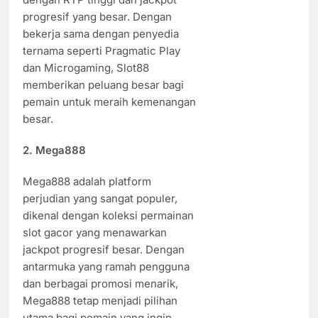
progresif yang besar. Dengan
bekerja sama dengan penyedia
ternama seperti Pragmatic Play
dan Microgaming, Slot88
memberikan peluang besar bagi
pemain untuk meraih kemenangan
besar.
2. Mega888
Mega888 adalah platform
perjudian yang sangat populer,
dikenal dengan koleksi permainan
slot gacor yang menawarkan
jackpot progresif besar. Dengan
antarmuka yang ramah pengguna
dan berbagai promosi menarik,
Mega888 tetap menjadi pilihan
utama bagi pemain yang ingin