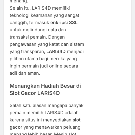
menang.
Selain itu, LARIS4D memiliki
teknologi keamanan yang sangat
canggih, termasuk
enkripsi SSL
,
untuk melindungi data dan
transaksi pemain. Dengan
pengawasan yang ketat dan sistem
yang transparan,
LARIS4D
menjadi
pilihan utama bagi mereka yang
ingin bermain judi online secara
adil dan aman.
Menangkan Hadiah Besar di
Slot Gacor LARIS4D
Salah satu alasan mengapa banyak
pemain memilih LARIS4D adalah
karena situs ini menyediakan
slot
gacor
yang menawarkan peluang
menang lebih besar. Mesin slot