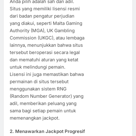
Anda pilih adalah sah dan adil.
Situs yang memiliki lisensi resmi
dari badan pengatur perjudian
yang diakui, seperti Malta Gaming
Authority (MGA), UK Gambling
Commission (UKGC), atau lembaga
lainnya, menunjukkan bahwa situs
tersebut beroperasi secara legal
dan mematuhi aturan yang ketat
untuk melindungi pemain.
Lisensi ini juga memastikan bahwa
permainan di situs tersebut
menggunakan sistem RNG
(Random Number Generator) yang
adil, memberikan peluang yang
sama bagi setiap pemain untuk
memenangkan jackpot.
2. Menawarkan Jackpot Progresif