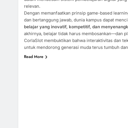
relevan.
Dengan memanfaatkan prinsip game-based learning
dan bertanggung jawab, dunia kampus dapat menc
belajar yang inovatif, kompetitif, dan menyenang
akhirnya, belajar tidak harus membosankan—dan pl
CorlaSlot membuktikan bahwa interaktivitas dan te
untuk mendorong generasi muda terus tumbuh dan 
Read More