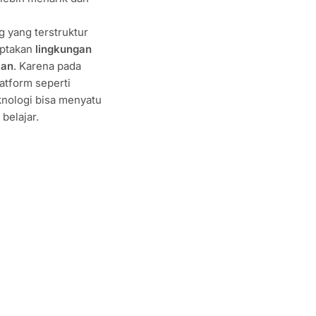
 yang terstruktur
iptakan
lingkungan
kan
. Karena pada
atform seperti
knologi bisa menyatu
belajar.