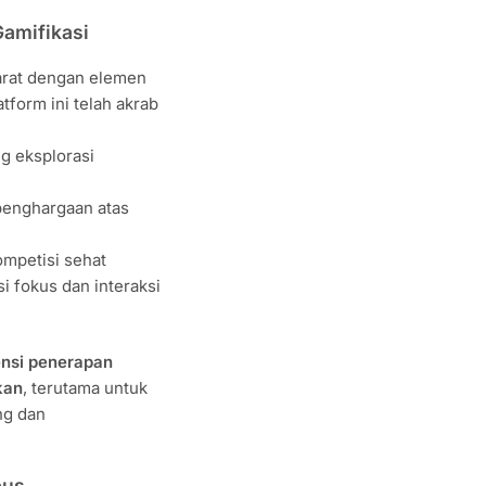
Gamifikasi
arat dengan elemen
tform ini telah akrab
 eksplorasi
enghargaan atas
mpetisi sehat
 fokus dan interaksi
ensi penerapan
kan
, terutama untuk
ng dan
pus