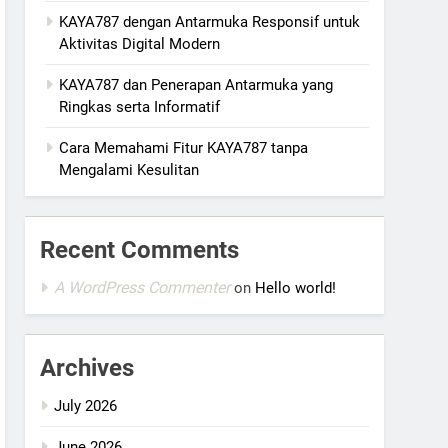
KAYA787 dengan Antarmuka Responsif untuk
Aktivitas Digital Modern
KAYA787 dan Penerapan Antarmuka yang
Ringkas serta Informatif
Cara Memahami Fitur KAYA787 tanpa
Mengalami Kesulitan
Recent Comments
A WordPress Commenter
on
Hello world!
Archives
July 2026
June 2026