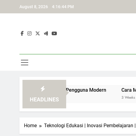
Skip
August 8, 2026
4:16:45 PM
to
content
Up 
Bergabung
ang Praktis untuk Pengguna Modern
Cara Memanfaatkan
3 Weeks Ago
HEADLINES
Home
Teknologi Edukasi | Inovasi Pembelajaran