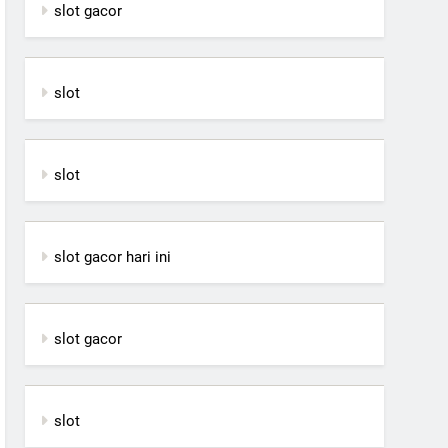
slot gacor
slot
slot
slot gacor hari ini
slot gacor
slot