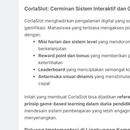
CorlaSlot: Cerminan Sistem Interaktif dan 
CorlaSlot menghadirkan pengalaman digital yang s
gamifikasi. Mahasiswa yang terbiasa mengakses pla
dengan:
Misi harian dan sistem level
yang mendorong
berkelanjutan
Reward point dan bonus
yang memberikan p
keterlibatan
Leaderboard
yang menciptakan semangat ko
Antarmuka visual dinamis
yang menstimulasi
cepat
Inilah yang membuat CorlaSlot bisa dijadikan
refer
prinsip game-based learning dalam dunia pendidi
mendesain sistem pembelajaran yang lebih engagi
menyenangkan.
Peluang Implementasi di Lingkungan Kam