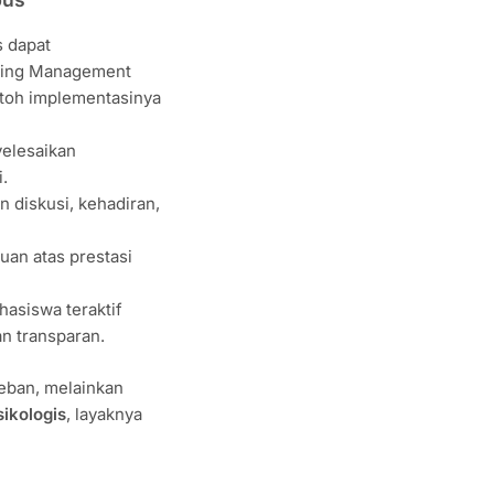
 dapat
ning Management
toh implementasinya
elesaikan
.
n diskusi, kehadiran,
uan atas prestasi
asiswa teraktif
an transparan.
beban, melainkan
ikologis
, layaknya