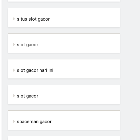
situs slot gacor
slot gacor
slot gacor hari ini
slot gacor
spaceman gacor