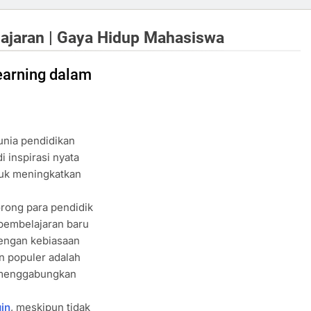
lajaran | Gaya Hidup Mahasiswa
earning dalam
unia pendidikan
i inspirasi nyata
tuk meningkatkan
orong para pendidik
pembelajaran baru
dengan kebiasaan
n populer adalah
 menggabungkan
gin
, meskipun tidak