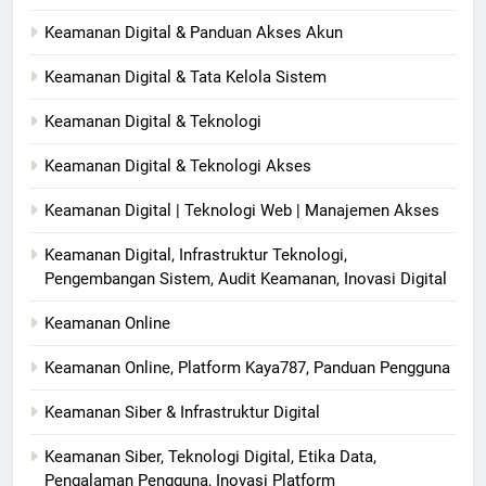
Keamanan Digital & Panduan Akses Akun
Keamanan Digital & Tata Kelola Sistem
Keamanan Digital & Teknologi
Keamanan Digital & Teknologi Akses
Keamanan Digital | Teknologi Web | Manajemen Akses
Keamanan Digital, Infrastruktur Teknologi,
Pengembangan Sistem, Audit Keamanan, Inovasi Digital
Keamanan Online
Keamanan Online, Platform Kaya787, Panduan Pengguna
Keamanan Siber & Infrastruktur Digital
Keamanan Siber, Teknologi Digital, Etika Data,
Pengalaman Pengguna, Inovasi Platform