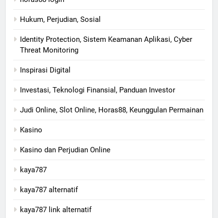
Hukum, Perjudian, Sosial
Identity Protection, Sistem Keamanan Aplikasi, Cyber
Threat Monitoring
Inspirasi Digital
Investasi, Teknologi Finansial, Panduan Investor
Judi Online, Slot Online, Horas88, Keunggulan Permainan
Kasino
Kasino dan Perjudian Online
kaya787
kaya787 alternatif
kaya787 link alternatif