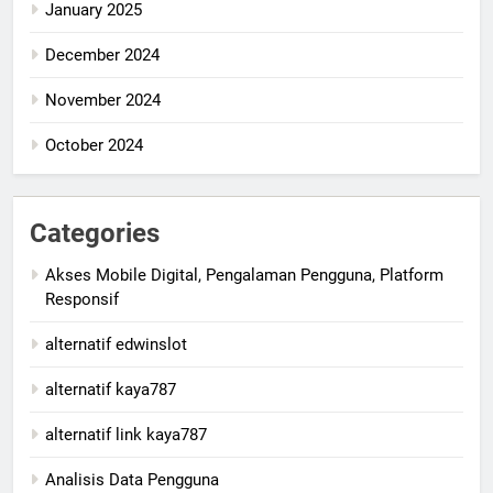
January 2025
December 2024
November 2024
October 2024
Categories
Akses Mobile Digital, Pengalaman Pengguna, Platform
Responsif
alternatif edwinslot
alternatif kaya787
alternatif link kaya787
Analisis Data Pengguna