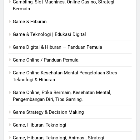
Gambling, Slot Machines, Online Casino, Strategi
Bermain
Game & Hiburan
Game & Teknologi | Edukasi Digital
Game Digital & Hiburan — Panduan Pemula
Game Online / Panduan Pemula
Game Online Kesehatan Mental Pengelolaan Stres
Teknologi & Hiburan
Game Online, Etika Bermain, Kesehatan Mental,
Pengembangan Diri, Tips Gaming.
Game Strategy & Decision Making
Game, Hiburan, Teknologi
Game, Hiburan, Teknologi, Animasi, Strategi