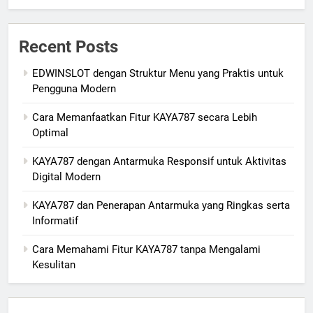
Recent Posts
EDWINSLOT dengan Struktur Menu yang Praktis untuk
Pengguna Modern
Cara Memanfaatkan Fitur KAYA787 secara Lebih
Optimal
KAYA787 dengan Antarmuka Responsif untuk Aktivitas
Digital Modern
KAYA787 dan Penerapan Antarmuka yang Ringkas serta
Informatif
Cara Memahami Fitur KAYA787 tanpa Mengalami
Kesulitan