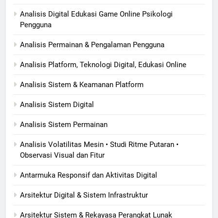
Analisis Digital Edukasi Game Online Psikologi
Pengguna
Analisis Permainan & Pengalaman Pengguna
Analisis Platform, Teknologi Digital, Edukasi Online
Analisis Sistem & Keamanan Platform
Analisis Sistem Digital
Analisis Sistem Permainan
Analisis Volatilitas Mesin • Studi Ritme Putaran •
Observasi Visual dan Fitur
Antarmuka Responsif dan Aktivitas Digital
Arsitektur Digital & Sistem Infrastruktur
Arsitektur Sistem & Rekayasa Perangkat Lunak