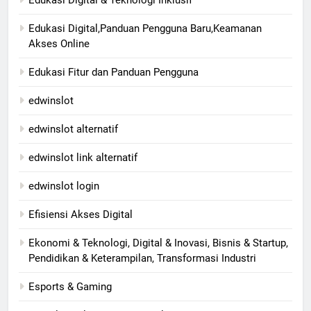
Edukasi Digital,Panduan Pengguna Baru,Keamanan
Akses Online
Edukasi Fitur dan Panduan Pengguna
edwinslot
edwinslot alternatif
edwinslot link alternatif
edwinslot login
Efisiensi Akses Digital
Ekonomi & Teknologi, Digital & Inovasi, Bisnis & Startup,
Pendidikan & Keterampilan, Transformasi Industri
Esports & Gaming