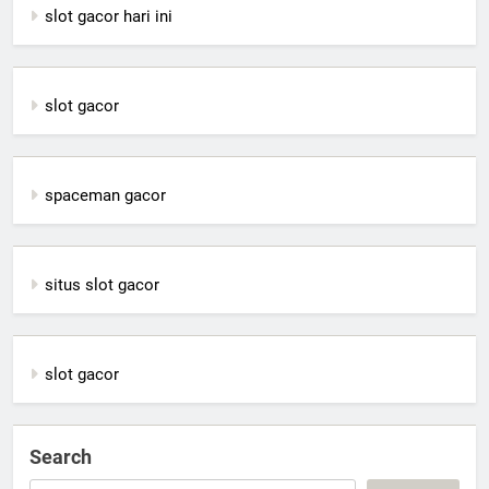
slot gacor hari ini
slot gacor
spaceman gacor
situs slot gacor
slot gacor
Search