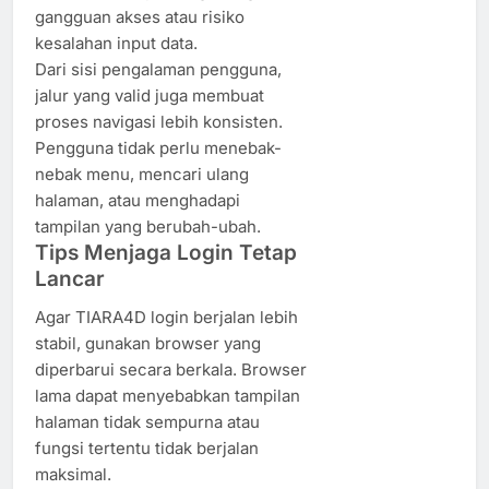
gangguan akses atau risiko
kesalahan input data.
Dari sisi pengalaman pengguna,
jalur yang valid juga membuat
proses navigasi lebih konsisten.
Pengguna tidak perlu menebak-
nebak menu, mencari ulang
halaman, atau menghadapi
tampilan yang berubah-ubah.
Tips Menjaga Login Tetap
Lancar
Agar TIARA4D login berjalan lebih
stabil, gunakan browser yang
diperbarui secara berkala. Browser
lama dapat menyebabkan tampilan
halaman tidak sempurna atau
fungsi tertentu tidak berjalan
maksimal.