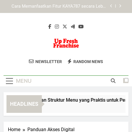
Skip
KAYA787 dengan Antarmuka Responsif untuk
to
Aktivitas Digital Modern
content
KAYA787 dan Penerapan Antarmuka yang Ringkas
serta Informatif
EDWINSLOT dengan Struktur Menu yang Praktis
untuk Pengguna Modern
Cara Memanfaatkan Fitur KAYA787 secara Lebih
Optimal
Up Fresh
Bergabunglah Dalam Bisnis Makanan
KAYA787 dengan Antarmuka Responsif untuk
NEWSLETTER
RANDOM NEWS
Aktivitas Digital Modern
Franchise
Sehat Dengan Up Fresh Franchise.
KAYA787 dan Penerapan Antarmuka yang Ringkas
Kesempatan Bisnis Dengan Tren Sehat
serta Informatif
MENU
Masa Kini.
WINSLOT dengan Struktur Menu yang Praktis untuk Penggun
HEADLINES
Weeks Ago
Home
Panduan Akses Digital