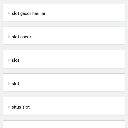
slot gacor hari ini
slot gacor
slot
slot
situs slot