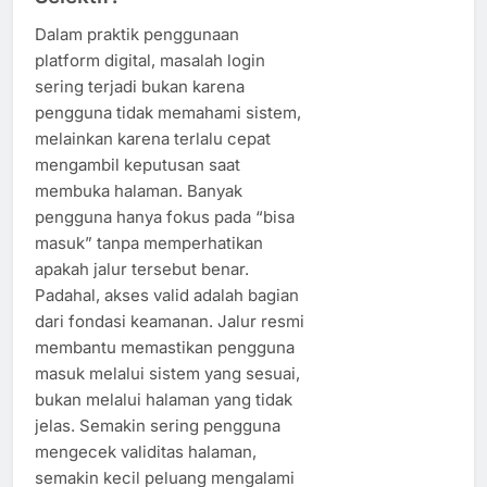
Dalam praktik penggunaan
platform digital, masalah login
sering terjadi bukan karena
pengguna tidak memahami sistem,
melainkan karena terlalu cepat
mengambil keputusan saat
membuka halaman. Banyak
pengguna hanya fokus pada “bisa
masuk” tanpa memperhatikan
apakah jalur tersebut benar.
Padahal, akses valid adalah bagian
dari fondasi keamanan. Jalur resmi
membantu memastikan pengguna
masuk melalui sistem yang sesuai,
bukan melalui halaman yang tidak
jelas. Semakin sering pengguna
mengecek validitas halaman,
semakin kecil peluang mengalami