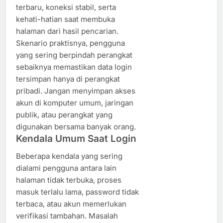
terbaru, koneksi stabil, serta
kehati-hatian saat membuka
halaman dari hasil pencarian.
Skenario praktisnya, pengguna
yang sering berpindah perangkat
sebaiknya memastikan data login
tersimpan hanya di perangkat
pribadi. Jangan menyimpan akses
akun di komputer umum, jaringan
publik, atau perangkat yang
digunakan bersama banyak orang.
Kendala Umum Saat Login
Beberapa kendala yang sering
dialami pengguna antara lain
halaman tidak terbuka, proses
masuk terlalu lama, password tidak
terbaca, atau akun memerlukan
verifikasi tambahan. Masalah