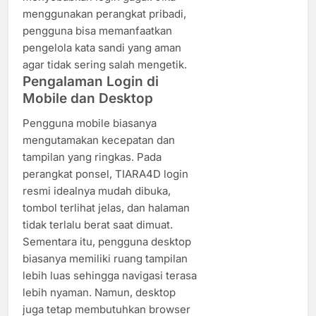
menggunakan perangkat pribadi,
pengguna bisa memanfaatkan
pengelola kata sandi yang aman
agar tidak sering salah mengetik.
Pengalaman Login di
Mobile dan Desktop
Pengguna mobile biasanya
mengutamakan kecepatan dan
tampilan yang ringkas. Pada
perangkat ponsel, TIARA4D login
resmi idealnya mudah dibuka,
tombol terlihat jelas, dan halaman
tidak terlalu berat saat dimuat.
Sementara itu, pengguna desktop
biasanya memiliki ruang tampilan
lebih luas sehingga navigasi terasa
lebih nyaman. Namun, desktop
juga tetap membutuhkan browser