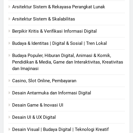
Arsitektur Sistem & Rekayasa Perangkat Lunak
Arsitektur Sistem & Skalabilitas
Berpikir Kritis & Verifikasi Informasi Digital
Budaya & Identitas | Digital & Sosial | Tren Lokal
Budaya Populer, Hiburan Digital, Animasi & Komik,
Pendidikan & Media, Game dan Interaktivitas, Kreativitas
dan Imajinasi
Casino, Slot Online, Pembayaran
Desain Antarmuka dan Informasi Digital
Desain Game & Inovasi UI
Desain UI & UX Digital
Desain Visual | Budaya Digital | Teknologi Kreatif