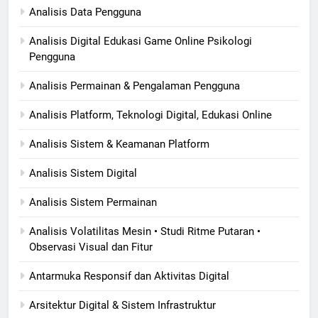
Analisis Data Pengguna
Analisis Digital Edukasi Game Online Psikologi
Pengguna
Analisis Permainan & Pengalaman Pengguna
Analisis Platform, Teknologi Digital, Edukasi Online
Analisis Sistem & Keamanan Platform
Analisis Sistem Digital
Analisis Sistem Permainan
Analisis Volatilitas Mesin • Studi Ritme Putaran •
Observasi Visual dan Fitur
Antarmuka Responsif dan Aktivitas Digital
Arsitektur Digital & Sistem Infrastruktur