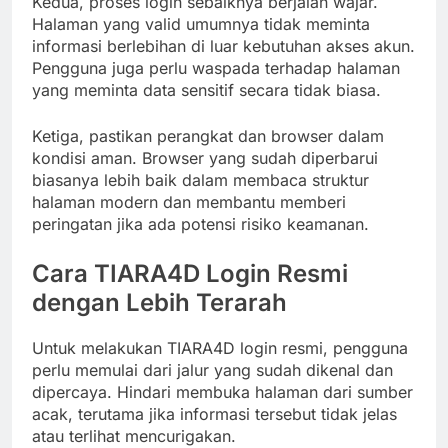
Kedua, proses login sebaiknya berjalan wajar.
Halaman yang valid umumnya tidak meminta
informasi berlebihan di luar kebutuhan akses akun.
Pengguna juga perlu waspada terhadap halaman
yang meminta data sensitif secara tidak biasa.
Ketiga, pastikan perangkat dan browser dalam
kondisi aman. Browser yang sudah diperbarui
biasanya lebih baik dalam membaca struktur
halaman modern dan membantu memberi
peringatan jika ada potensi risiko keamanan.
Cara TIARA4D Login Resmi
dengan Lebih Terarah
Untuk melakukan TIARA4D login resmi, pengguna
perlu memulai dari jalur yang sudah dikenal dan
dipercaya. Hindari membuka halaman dari sumber
acak, terutama jika informasi tersebut tidak jelas
atau terlihat mencurigakan.