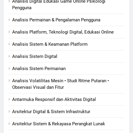
Analisis Digital Edukasi Game Online Psikologi
Pengguna
Analisis Permainan & Pengalaman Pengguna
Analisis Platform, Teknologi Digital, Edukasi Online
Analisis Sistem & Keamanan Platform
Analisis Sistem Digital
Analisis Sistem Permainan
Analisis Volatilitas Mesin • Studi Ritme Putaran •
Observasi Visual dan Fitur
Antarmuka Responsif dan Aktivitas Digital
Arsitektur Digital & Sistem Infrastruktur
Arsitektur Sistem & Rekayasa Perangkat Lunak