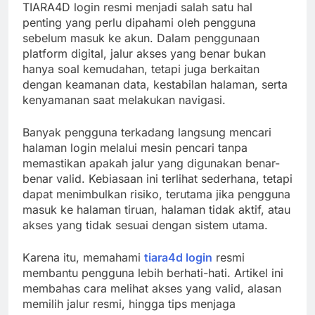
TIARA4D login resmi menjadi salah satu hal
penting yang perlu dipahami oleh pengguna
sebelum masuk ke akun. Dalam penggunaan
platform digital, jalur akses yang benar bukan
hanya soal kemudahan, tetapi juga berkaitan
dengan keamanan data, kestabilan halaman, serta
kenyamanan saat melakukan navigasi.
Banyak pengguna terkadang langsung mencari
halaman login melalui mesin pencari tanpa
memastikan apakah jalur yang digunakan benar-
benar valid. Kebiasaan ini terlihat sederhana, tetapi
dapat menimbulkan risiko, terutama jika pengguna
masuk ke halaman tiruan, halaman tidak aktif, atau
akses yang tidak sesuai dengan sistem utama.
Karena itu, memahami
tiara4d login
resmi
membantu pengguna lebih berhati-hati. Artikel ini
membahas cara melihat akses yang valid, alasan
memilih jalur resmi, hingga tips menjaga