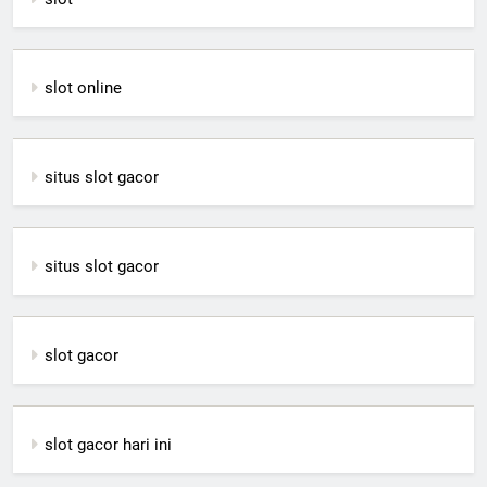
slot online
situs slot gacor
situs slot gacor
slot gacor
slot gacor hari ini