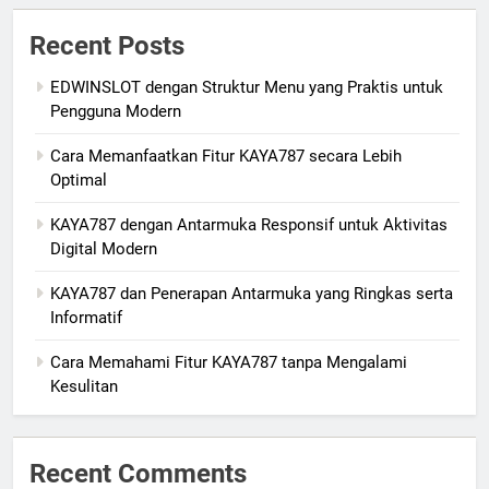
Recent Posts
EDWINSLOT dengan Struktur Menu yang Praktis untuk
Pengguna Modern
Cara Memanfaatkan Fitur KAYA787 secara Lebih
Optimal
KAYA787 dengan Antarmuka Responsif untuk Aktivitas
Digital Modern
KAYA787 dan Penerapan Antarmuka yang Ringkas serta
Informatif
Cara Memahami Fitur KAYA787 tanpa Mengalami
Kesulitan
Recent Comments