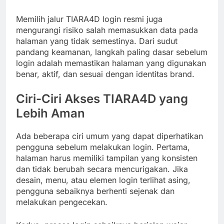
Memilih jalur TIARA4D login resmi juga
mengurangi risiko salah memasukkan data pada
halaman yang tidak semestinya. Dari sudut
pandang keamanan, langkah paling dasar sebelum
login adalah memastikan halaman yang digunakan
benar, aktif, dan sesuai dengan identitas brand.
Ciri-Ciri Akses TIARA4D yang
Lebih Aman
Ada beberapa ciri umum yang dapat diperhatikan
pengguna sebelum melakukan login. Pertama,
halaman harus memiliki tampilan yang konsisten
dan tidak berubah secara mencurigakan. Jika
desain, menu, atau elemen login terlihat asing,
pengguna sebaiknya berhenti sejenak dan
melakukan pengecekan.