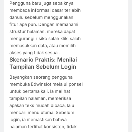
Pengguna baru juga sebaiknya
membaca informasi dasar terlebih
dahulu sebelum menggunakan
fitur apa pun. Dengan memahami
struktur halaman, mereka dapat
mengurangi risiko salah klik, salah
memasukkan data, atau memilih
akses yang tidak sesuai.
Skenario Praktis: Menilai
Tampilan Sebelum Login
Bayangkan seorang pengguna
membuka Edwinslot melalui ponsel
untuk pertama kali. Ia melihat
tampilan halaman, memeriksa
apakah teks mudah dibaca, lalu
mencari menu utama. Sebelum
login, ia memastikan bahwa
halaman terlihat konsisten, tidak