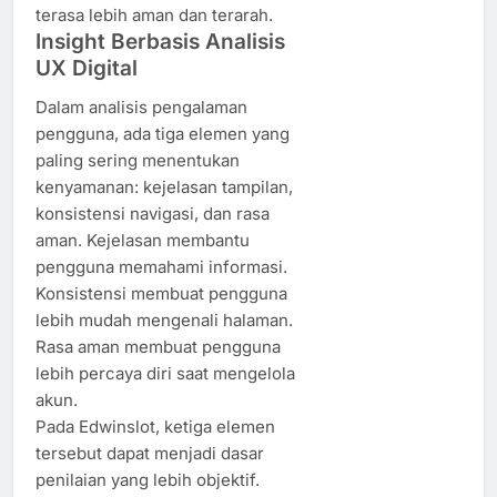
terasa lebih aman dan terarah.
Insight Berbasis Analisis
UX Digital
Dalam analisis pengalaman
pengguna, ada tiga elemen yang
paling sering menentukan
kenyamanan: kejelasan tampilan,
konsistensi navigasi, dan rasa
aman. Kejelasan membantu
pengguna memahami informasi.
Konsistensi membuat pengguna
lebih mudah mengenali halaman.
Rasa aman membuat pengguna
lebih percaya diri saat mengelola
akun.
Pada Edwinslot, ketiga elemen
tersebut dapat menjadi dasar
penilaian yang lebih objektif.