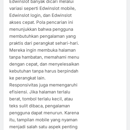
Edwinslot banyak dicari melalui
variasi seperti Edwinslot mobile,
Edwinslot login, dan Edwinslot
akses cepat. Pola pencarian ini
menunjukkan bahwa pengguna
membutuhkan pengalaman yang
praktis dari perangkat sehari-hari.
Mereka ingin membuka halaman
tanpa hambatan, memahami menu
dengan cepat, dan menyelesaikan
kebutuhan tanpa harus berpindah
ke perangkat lain.
Responsivitas juga memengaruhi
efisiensi. Jika halaman terlalu
berat, tombol terlalu kecil, atau
teks sulit dibaca, pengalaman
pengguna dapat menurun. Karena
itu, tampilan mobile yang nyaman
menjadi salah satu aspek penting