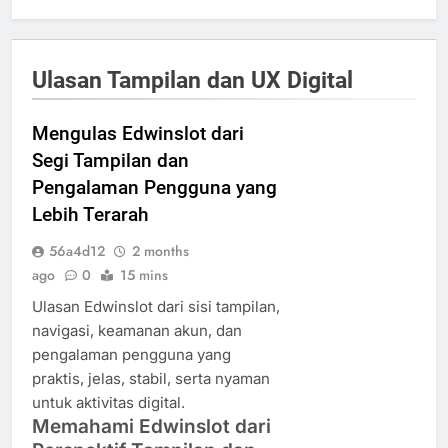
Ulasan Tampilan dan UX Digital
Mengulas Edwinslot dari
Segi Tampilan dan
Pengalaman Pengguna yang
Lebih Terarah
56a4d12
2 months
ago
0
15 mins
Ulasan Edwinslot dari sisi tampilan,
navigasi, keamanan akun, dan
pengalaman pengguna yang
praktis, jelas, stabil, serta nyaman
untuk aktivitas digital.
Memahami Edwinslot dari