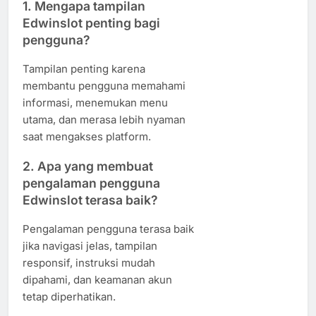
1. Mengapa tampilan
Edwinslot penting bagi
pengguna?
Tampilan penting karena
membantu pengguna memahami
informasi, menemukan menu
utama, dan merasa lebih nyaman
saat mengakses platform.
2. Apa yang membuat
pengalaman pengguna
Edwinslot terasa baik?
Pengalaman pengguna terasa baik
jika navigasi jelas, tampilan
responsif, instruksi mudah
dipahami, dan keamanan akun
tetap diperhatikan.