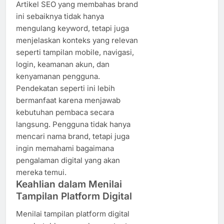
Artikel SEO yang membahas brand
ini sebaiknya tidak hanya
mengulang keyword, tetapi juga
menjelaskan konteks yang relevan
seperti tampilan mobile, navigasi,
login, keamanan akun, dan
kenyamanan pengguna.
Pendekatan seperti ini lebih
bermanfaat karena menjawab
kebutuhan pembaca secara
langsung. Pengguna tidak hanya
mencari nama brand, tetapi juga
ingin memahami bagaimana
pengalaman digital yang akan
mereka temui.
Keahlian dalam Menilai
Tampilan Platform Digital
Menilai tampilan platform digital