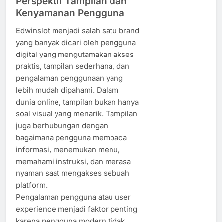
Perspektif Tampilan dan
Kenyamanan Pengguna
Edwinslot menjadi salah satu brand
yang banyak dicari oleh pengguna
digital yang mengutamakan akses
praktis, tampilan sederhana, dan
pengalaman penggunaan yang
lebih mudah dipahami. Dalam
dunia online, tampilan bukan hanya
soal visual yang menarik. Tampilan
juga berhubungan dengan
bagaimana pengguna membaca
informasi, menemukan menu,
memahami instruksi, dan merasa
nyaman saat mengakses sebuah
platform.
Pengalaman pengguna atau user
experience menjadi faktor penting
karena pengguna modern tidak