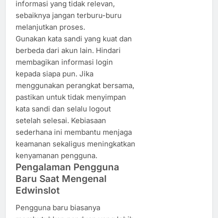
informasi yang tidak relevan,
sebaiknya jangan terburu-buru
melanjutkan proses.
Gunakan kata sandi yang kuat dan
berbeda dari akun lain. Hindari
membagikan informasi login
kepada siapa pun. Jika
menggunakan perangkat bersama,
pastikan untuk tidak menyimpan
kata sandi dan selalu logout
setelah selesai. Kebiasaan
sederhana ini membantu menjaga
keamanan sekaligus meningkatkan
kenyamanan pengguna.
Pengalaman Pengguna
Baru Saat Mengenal
Edwinslot
Pengguna baru biasanya