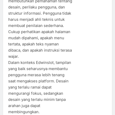
membutuhkan pemahaman tentang
desain, perilaku pengguna, dan
struktur informasi. Pengguna tidak
harus menjadi ahli teknis untuk
membuat penilaian sederhana.
Cukup perhatikan apakah halaman
mudah dipahami, apakah menu
tertata, apakah teks nyaman
dibaca, dan apakah instruksi terasa
wajar.
Dalam konteks Edwinslot, tampilan
yang baik seharusnya membantu
pengguna merasa lebih tenang
saat mengakses platform. Desain
yang terlalu ramai dapat
mengurangi fokus, sedangkan
desain yang terlalu minim tanpa
arahan juga dapat
membingungkan.