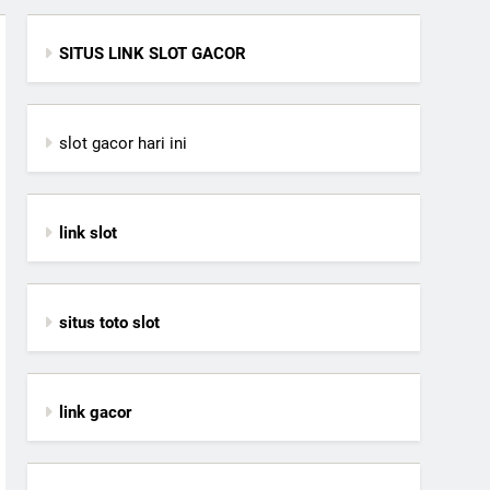
SITUS LINK SLOT GACOR
slot gacor hari ini
link slot
situs toto slot
link gacor