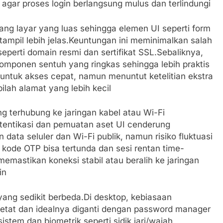
k agar proses login berlangsung mulus dan terlindungi
uang layar yang luas sehingga elemen UI seperti form
tampil lebih jelas.Keuntungan ini meminimalkan salah
seperti domain resmi dan sertifikat SSL.Sebaliknya,
omponen sentuh yang ringkas sehingga lebih praktis
 untuk akses cepat, namun menuntut ketelitian ekstra
lah alamat yang lebih kecil
ng terhubung ke jaringan kabel atau Wi-Fi
utentikasi dan pemuatan aset UI cenderung
data seluler dan Wi-Fi publik, namun risiko fluktuasi
h, kode OTP bisa tertunda dan sesi rentan time-
emastikan koneksi stabil atau beralih ke jaringan
in
ng sedikit berbeda.Di desktop, kebiasaan
ketat dan idealnya diganti dengan password manager
sistem dan biometrik seperti sidik jari/wajah