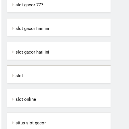
slot gacor 777
slot gacor hari ini
slot gacor hari ini
slot
slot online
situs slot gacor