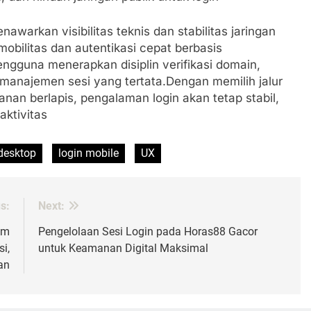
warkan visibilitas teknis dan stabilitas jaringan
bilitas dan autentikasi cepat berbasis
gguna menerapkan disiplin verifikasi domain,
a manajemen sesi yang tertata.Dengan memilih jalur
an berlapis, pengalaman login akan tetap stabil,
aktivitas
 desktop
login mobile
UX
s:
Next:
im
Pengelolaan Sesi Login pada Horas88 Gacor
i,
untuk Keamanan Digital Maksimal
an