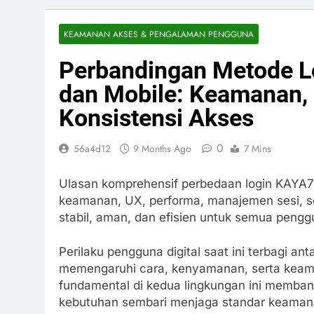
KEAMANAN AKSES & PENGALAMAN PENGGUNA
Perbandingan Metode L
dan Mobile: Keamanan,
Konsistensi Akses
0
56a4d12
9 Months Ago
7 Mins
Ulasan komprehensif perbedaan login KAYA7
keamanan, UX, performa, manajemen sesi, ser
stabil, aman, dan efisien untuk semua pengg
Perilaku pengguna digital saat ini terbagi a
memengaruhi cara, kenyamanan, serta kea
fundamental di kedua lingkungan ini membant
kebutuhan sembari menjaga standar keaman