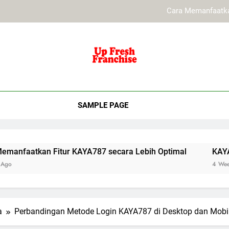
Cara Memanfaatka
KAYA787 dengan Antarmuka Resp
KAYA787 dan Penerapan Ant
Fresh Franchise
EDWINSLOT dengan Struktur Menu
lah Dalam Bisnis Makanan Sehat Dengan Up Fresh Franchise. 
Cara Memanfaatka
SAMPLE PAGE
KAYA787 dengan Antarmuka Resp
KAYA787 dan Penerapan Ant
n Fitur KAYA787 secara Lebih Optimal
KAYA787 dengan 
4 Weeks Ago
a
Perbandingan Metode Login KAYA787 di Desktop dan Mobi