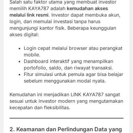
Salah satu faktor utama yang membuat investor
memilih KAYA787 adalah
kemudahan akses
melalui link resmi
. Investor dapat membuka akun,
login, dan memulai investasi tanpa harus
mengunjungi kantor fisik. Beberapa keunggulan
akses digital:
Login cepat melalui browser atau perangkat
mobile.
Dashboard interaktif yang menampilkan
portofolio, saldo, dan riwayat transaksi.
Fitur simulasi untuk pemula agar bisa belajar
sebelum menggunakan modal nyata.
Kemudahan ini menjadikan LINK KAYA787 sangat
sesuai untuk investor modern yang mengutamakan
kecepatan dan fleksibilitas.
2. Keamanan dan Perlindungan Data yang