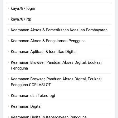
kaya787 login
kaya787 rtp
Keamanan Akses & Pemeriksaan Keaslian Pembayaran
Keamanan Akses & Pengalaman Pengguna
Keamanan Aplikasi & Identitas Digital
Keamanan Browser, Panduan Akses Digital, Edukasi
Pengguna
Keamanan Browser, Panduan Akses Digital, Edukasi
Pengguna CORLASLOT
Keamanan dan Teknologi
Keamanan Digital
Keamanan Digital & Kepercayaan Pengguna