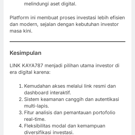
melindungi aset digital.
Platform ini membuat proses investasi lebih efisien
dan modern, sejalan dengan kebutuhan investor
masa kini.
Kesimpulan
LINK KAYA787 menjadi pilihan utama investor di
era digital karena:
Kemudahan akses melalui link resmi dan
dashboard interaktif.
Sistem keamanan canggih dan autentikasi
multi-lapis.
Fitur analisis dan pemantauan portofolio
real-time.
Fleksibilitas modal dan kemampuan
diversifikasi investasi.