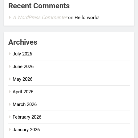
Recent Comments
A WordPress Commenter
on
Hello world!
Archives
July 2026
June 2026
May 2026
April 2026
March 2026
February 2026
January 2026