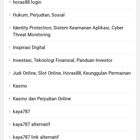
horas88 login
Hukum, Perjudian, Sosial
Identity Protection, Sistem Keamanan Aplikasi, Cyber
Threat Monitoring
Inspirasi Digital
Investasi, Teknologi Finansial, Panduan Investor
Judi Online, Slot Online, Horas88, Keunggulan Permainan
Kasino
Kasino dan Perjudian Online
kaya787
kaya787 alternatif
kaya787 link alternatif