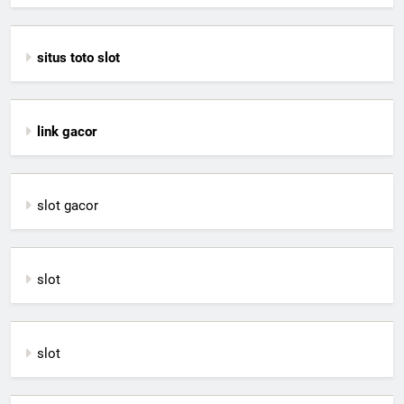
situs toto slot
link gacor
slot gacor
slot
slot