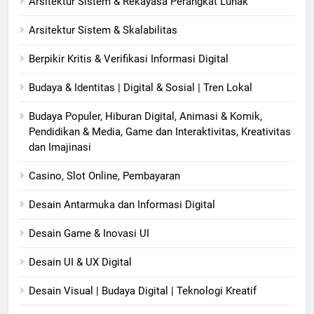
Arsitektur Sistem & Rekayasa Perangkat Lunak
Arsitektur Sistem & Skalabilitas
Berpikir Kritis & Verifikasi Informasi Digital
Budaya & Identitas | Digital & Sosial | Tren Lokal
Budaya Populer, Hiburan Digital, Animasi & Komik,
Pendidikan & Media, Game dan Interaktivitas, Kreativitas
dan Imajinasi
Casino, Slot Online, Pembayaran
Desain Antarmuka dan Informasi Digital
Desain Game & Inovasi UI
Desain UI & UX Digital
Desain Visual | Budaya Digital | Teknologi Kreatif