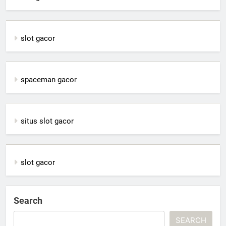
slot gacor
spaceman gacor
situs slot gacor
slot gacor
Search
SEARCH