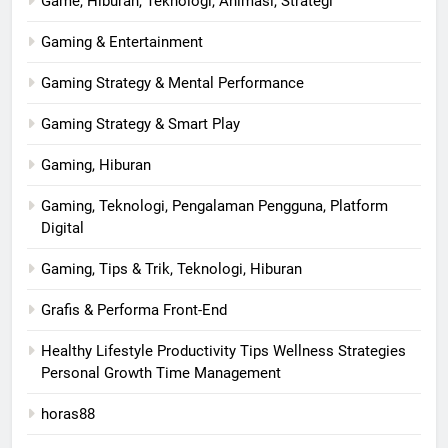
Game, Hiburan, Teknologi, Animasi, Strategi
Gaming & Entertainment
Gaming Strategy & Mental Performance
Gaming Strategy & Smart Play
Gaming, Hiburan
Gaming, Teknologi, Pengalaman Pengguna, Platform
Digital
Gaming, Tips & Trik, Teknologi, Hiburan
Grafis & Performa Front-End
Healthy Lifestyle Productivity Tips Wellness Strategies
Personal Growth Time Management
horas88