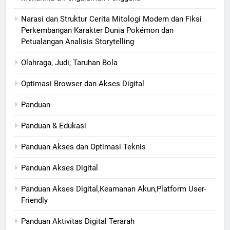
Narasi dan Struktur Cerita Mitologi Modern dan Fiksi
Perkembangan Karakter Dunia Pokémon dan
Petualangan Analisis Storytelling
Olahraga, Judi, Taruhan Bola
Optimasi Browser dan Akses Digital
Panduan
Panduan & Edukasi
Panduan Akses dan Optimasi Teknis
Panduan Akses Digital
Panduan Akses Digital,Keamanan Akun,Platform User-
Friendly
Panduan Aktivitas Digital Terarah