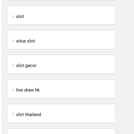
slot
situs slot
slot gacor
live draw hk
slot thailand