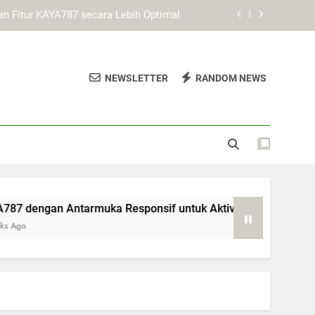
n Fitur KAYA787 secara Lebih Optimal
onsif untuk Aktivitas Digital Modern
armuka yang Ringkas serta Informatif
NEWSLETTER
RANDOM NEWS
 yang Praktis untuk Pengguna Modern
Kesempatan Bisnis Dengan Tren Sehat Masa Kini.
n Fitur KAYA787 secara Lebih Optimal
onsif untuk Aktivitas Digital Modern
armuka yang Ringkas serta Informatif
muka Responsif untuk Aktivitas Digital Modern
KAYA787
4 Weeks 