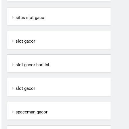
situs slot gacor
slot gacor
slot gacor hari ini
slot gacor
spaceman gacor