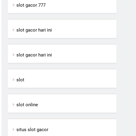
slot gacor 777
slot gacor hari ini
slot gacor hari ini
slot
slot online
situs slot gacor