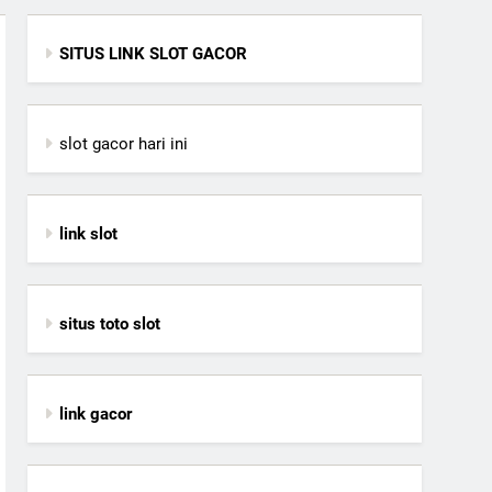
SITUS LINK SLOT GACOR
slot gacor hari ini
link slot
situs toto slot
link gacor