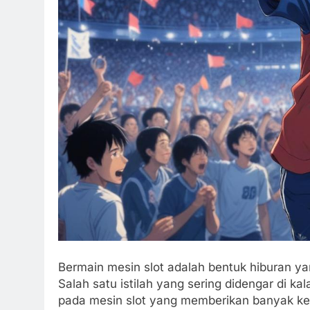
Bermain mesin slot adalah bentuk hiburan yan
Salah satu istilah yang sering didengar di ka
pada mesin slot yang memberikan banyak k