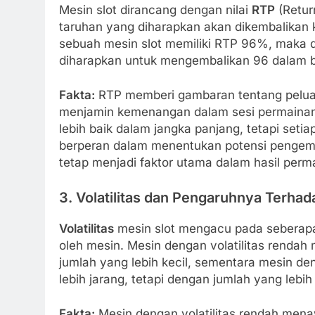
Mesin slot dirancang dengan nilai
RTP
(Retur
taruhan yang diharapkan akan dikembalikan 
sebuah mesin slot memiliki RTP 96%, maka da
diharapkan untuk mengembalikan 96 dalam 
Fakta:
RTP memberi gambaran tentang peluan
menjamin kemenangan dalam sesi permainan 
lebih baik dalam jangka panjang, tetapi set
berperan dalam menentukan potensi pengemb
tetap menjadi faktor utama dalam hasil perm
3.
Volatilitas dan Pengaruhnya Terha
Volatilitas
mesin slot mengacu pada seberapa
oleh mesin. Mesin dengan volatilitas rendah
jumlah yang lebih kecil, sementara mesin de
lebih jarang, tetapi dengan jumlah yang lebih
Fakta:
Mesin dengan volatilitas rendah me