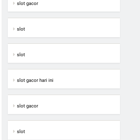
slot gacor
slot
slot
slot gacor hari ini
slot gacor
slot