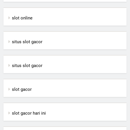
slot online
situs slot gacor
situs slot gacor
slot gacor
slot gacor hari ini