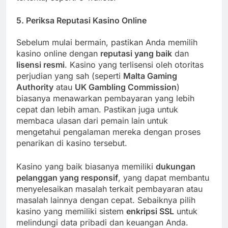
5. Periksa Reputasi Kasino Online
Sebelum mulai bermain, pastikan Anda memilih
kasino online dengan
reputasi yang baik
dan
lisensi resmi
. Kasino yang terlisensi oleh otoritas
perjudian yang sah (seperti
Malta Gaming
Authority
atau
UK Gambling Commission
)
biasanya menawarkan pembayaran yang lebih
cepat dan lebih aman. Pastikan juga untuk
membaca ulasan dari pemain lain untuk
mengetahui pengalaman mereka dengan proses
penarikan di kasino tersebut.
Kasino yang baik biasanya memiliki
dukungan
pelanggan yang responsif
, yang dapat membantu
menyelesaikan masalah terkait pembayaran atau
masalah lainnya dengan cepat. Sebaiknya pilih
kasino yang memiliki sistem
enkripsi SSL
untuk
melindungi data pribadi dan keuangan Anda.