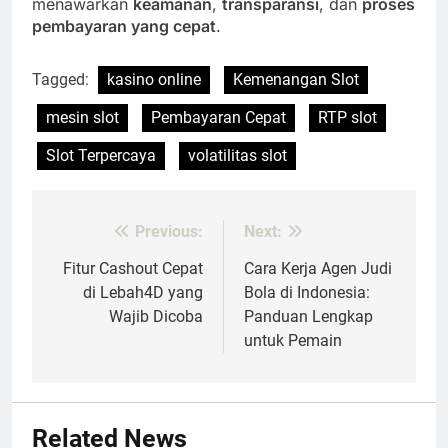
menawarkan
keamanan
,
transparansi
, dan
proses
pembayaran yang cepat
.
Tagged:
kasino online
Kemenangan Slot
mesin slot
Pembayaran Cepat
RTP slot
Slot Terpercaya
volatilitas slot
Previous:
Next:
Post
navigation
Fitur Cashout Cepat
Cara Kerja Agen Judi
di Lebah4D yang
Bola di Indonesia:
Wajib Dicoba
Panduan Lengkap
untuk Pemain
Related News