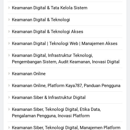
Keamanan Digital & Tata Kelola Sistem
Keamanan Digital & Teknologi
Keamanan Digital & Teknologi Akses
Keamanan Digital | Teknologi Web | Manajemen Akses
Keamanan Digital, Infrastruktur Teknologi,
Pengembangan Sistem, Audit Keamanan, Inovasi Digital
Keamanan Online
Keamanan Online, Platform Kaya787, Panduan Pengguna
Keamanan Siber & Infrastruktur Digital
Keamanan Siber, Teknologi Digital, Etika Data,
Pengalaman Pengguna, Inovasi Platform
Keamanan Siber, Teknologi Digital, Manajemen Platform