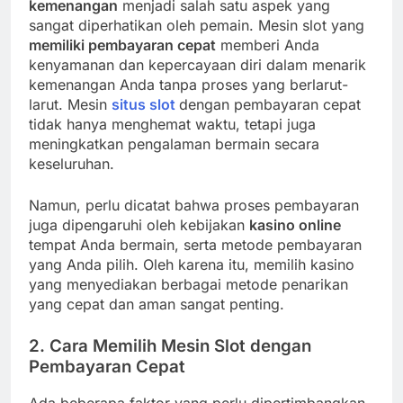
kemenangan
menjadi salah satu aspek yang
sangat diperhatikan oleh pemain. Mesin slot yang
memiliki pembayaran cepat
memberi Anda
kenyamanan dan kepercayaan diri dalam menarik
kemenangan Anda tanpa proses yang berlarut-
larut. Mesin
situs slot
dengan pembayaran cepat
tidak hanya menghemat waktu, tetapi juga
meningkatkan pengalaman bermain secara
keseluruhan.
Namun, perlu dicatat bahwa proses pembayaran
juga dipengaruhi oleh kebijakan
kasino online
tempat Anda bermain, serta metode pembayaran
yang Anda pilih. Oleh karena itu, memilih kasino
yang menyediakan berbagai metode penarikan
yang cepat dan aman sangat penting.
2.
Cara Memilih Mesin Slot dengan
Pembayaran Cepat