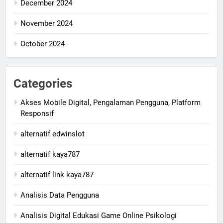
December 2024
November 2024
October 2024
Categories
Akses Mobile Digital, Pengalaman Pengguna, Platform
Responsif
alternatif edwinslot
alternatif kaya787
alternatif link kaya787
Analisis Data Pengguna
Analisis Digital Edukasi Game Online Psikologi