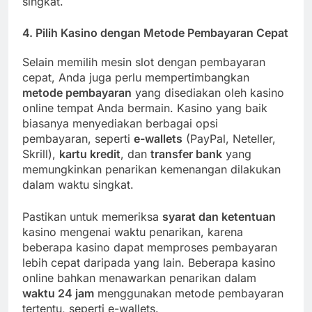
singkat.
4. Pilih Kasino dengan Metode Pembayaran Cepat
Selain memilih mesin slot dengan pembayaran
cepat, Anda juga perlu mempertimbangkan
metode pembayaran
yang disediakan oleh kasino
online tempat Anda bermain. Kasino yang baik
biasanya menyediakan berbagai opsi
pembayaran, seperti
e-wallets
(PayPal, Neteller,
Skrill),
kartu kredit
, dan
transfer bank
yang
memungkinkan penarikan kemenangan dilakukan
dalam waktu singkat.
Pastikan untuk memeriksa
syarat dan ketentuan
kasino mengenai waktu penarikan, karena
beberapa kasino dapat memproses pembayaran
lebih cepat daripada yang lain. Beberapa kasino
online bahkan menawarkan penarikan dalam
waktu 24 jam
menggunakan metode pembayaran
tertentu, seperti e-wallets.