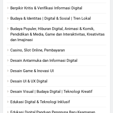
Berpikir Kritis & Verifikasi Informasi Digital
Budaya & Identitas | Digital & Sosial | Tren Lokal
Budaya Populer, Hiburan Digital, Animasi & Komik,
Pendidikan & Media, Game dan Interaktivitas, Kreativitas
dan Imajinasi
Casino, Slot Online, Pembayaran
Desain Antarmuka dan Informasi Digital
Desain Game & Inovasi UI
Desain UI & UX Digital
Desain Visual | Budaya Digital | Teknologi Kreatif
Edukasi Digital & Teknologi Inklusif
Edukasi Digital,Panduan Pengguna Baru,Keamanan