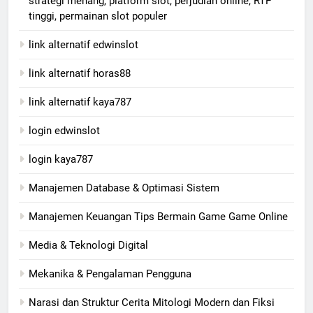
strategi menang, platform slot, perjudian online, RTP
tinggi, permainan slot populer
link alternatif edwinslot
link alternatif horas88
link alternatif kaya787
login edwinslot
login kaya787
Manajemen Database & Optimasi Sistem
Manajemen Keuangan Tips Bermain Game Game Online
Media & Teknologi Digital
Mekanika & Pengalaman Pengguna
Narasi dan Struktur Cerita Mitologi Modern dan Fiksi