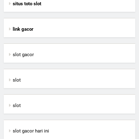
situs toto slot
link gacor
slot gacor
slot
slot
slot gacor hari ini