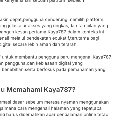
ilai kenyamanan sebuah platform sebelum
akin cepat,pengguna cenderung memilih platform
g jelas,alur akses yang ringkas,dan tampilan yang
mbangun kesan pertama.Kaya787 dalam konteks ini
enali melalui pendekatan edukatif,terutama bagi
gital secara lebih aman dan terarah.
atif untuk membantu pengguna baru mengenal Kaya787
an pengguna,dan kebiasaan digital yang
m berlebihan,serta berfokus pada pemahaman yang
rlu Memahami Kaya787?
formasi dasar sebelum merasa nyaman menggunakan
bagaimana cara mengenali halaman yang tepat,apa
ng harus diperhatikan agar pengalaman online tetap