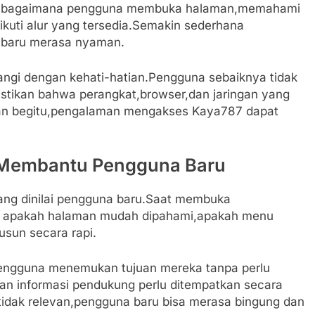
 dari bagaimana pengguna membuka halaman,memahami
uti alur yang tersedia.Semakin sederhana
 baru merasa nyaman.
angi dengan kehati-hatian.Pengguna sebaiknya tidak
stikan bahwa perangkat,browser,dan jaringan yang
an begitu,pengalaman mengakses Kaya787 dapat
 Membantu Pengguna Baru
yang dinilai pengguna baru.Saat membuka
 apakah halaman mudah dipahami,apakah menu
usun secara rapi.
engguna menemukan tujuan mereka tanpa perlu
n informasi pendukung perlu ditempatkan secara
g tidak relevan,pengguna baru bisa merasa bingung dan