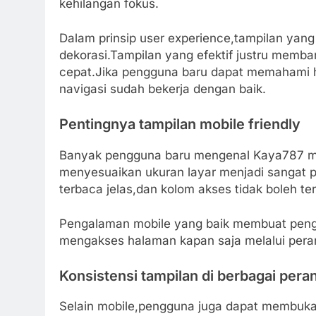
kehilangan fokus.
Dalam prinsip user experience,tampilan yang 
dekorasi.Tampilan yang efektif justru memb
cepat.Jika pengguna baru dapat memahami h
navigasi sudah bekerja dengan baik.
Pentingnya tampilan mobile friendly
Banyak pengguna baru mengenal Kaya787 mel
menyesuaikan ukuran layar menjadi sangat p
terbaca jelas,dan kolom akses tidak boleh ter
Pengalaman mobile yang baik membuat pengg
mengakses halaman kapan saja melalui peran
Konsistensi tampilan di berbagai pera
Selain mobile,pengguna juga dapat membuka 