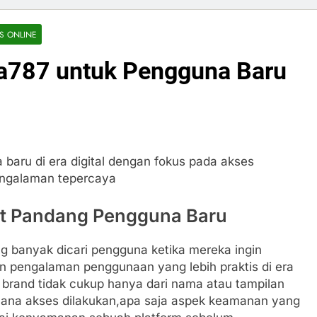
S ONLINE
a787 untuk Pengguna Baru
aru di era digital dengan fokus pada akses
engalaman tepercaya
t Pandang Pengguna Baru
ng banyak dicari pengguna ketika mereka ingin
n pengalaman penggunaan yang lebih praktis di era
 brand tidak cukup hanya dari nama atau tampilan
ana akses dilakukan,apa saja aspek keamanan yang