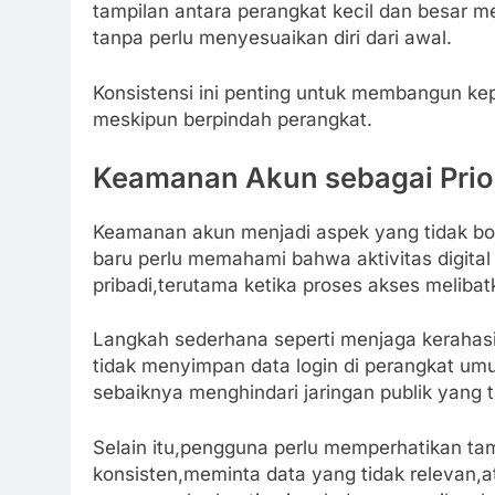
tampilan antara perangkat kecil dan besar
tanpa perlu menyesuaikan diri dari awal.
Konsistensi ini penting untuk membangun ke
meskipun berpindah perangkat.
Keamanan Akun sebagai Prio
Keamanan akun menjadi aspek yang tidak b
baru perlu memahami bahwa aktivitas digital
pribadi,terutama ketika proses akses melibat
Langkah sederhana seperti menjaga kerahas
tidak menyimpan data login di perangkat u
sebaiknya menghindari jaringan publik yang 
Selain itu,pengguna perlu memperhatikan tam
konsisten,meminta data yang tidak relevan