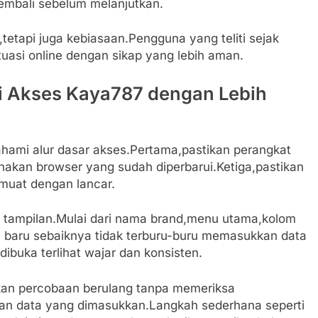
embali sebelum melanjutkan.
tetapi juga kebiasaan.Pengguna yang teliti sejak
tuasi online dengan sikap yang lebih aman.
 Akses Kaya787 dengan Lebih
ami alur dasar akses.Pertama,pastikan perangkat
nakan browser yang sudah diperbarui.Ketiga,pastikan
imuat dengan lancar.
n tampilan.Mulai dari nama brand,menu utama,kolom
 baru sebaiknya tidak terburu-buru memasukkan data
buka terlihat wajar dan konsisten.
ukan percobaan berulang tanpa memeriksa
an data yang dimasukkan.Langkah sederhana seperti