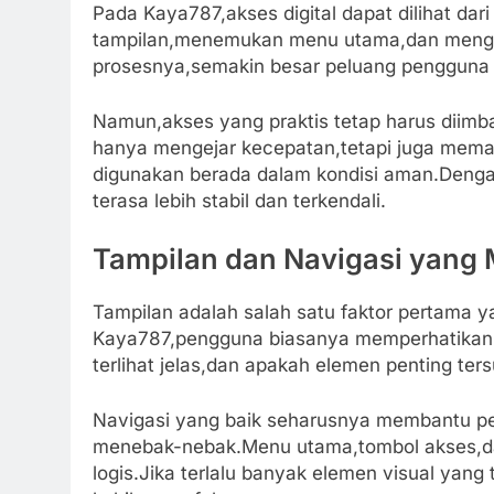
Pada Kaya787,akses digital dapat dilihat
tampilan,menemukan menu utama,dan mengik
prosesnya,semakin besar peluang pengguna
Namun,akses yang praktis tetap harus diimb
hanya mengejar kecepatan,tetapi juga mema
digunakan berada dalam kondisi aman.Deng
terasa lebih stabil dan terkendali.
Tampilan dan Navigasi yang
Tampilan adalah salah satu faktor pertama 
Kaya787,pengguna biasanya memperhatikan
terlihat jelas,dan apakah elemen penting ters
Navigasi yang baik seharusnya membantu p
menebak-nebak.Menu utama,tombol akses,da
logis.Jika terlalu banyak elemen visual yan