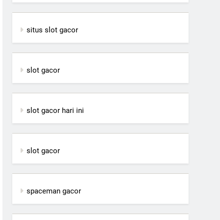
situs slot gacor
slot gacor
slot gacor hari ini
slot gacor
spaceman gacor