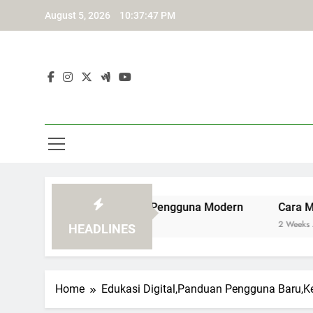
Skip
August 5, 2026
10:37:48 PM
to
content
Up 
Bergabung
 yang Praktis untuk Pengguna Modern
Cara Memanfaatk
2 Weeks Ago
HEADLINES
Home
Edukasi Digital,Panduan Pengguna Baru,