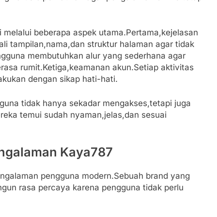
mi melalui beberapa aspek utama.Pertama,kejelasan
li tampilan,nama,dan struktur halaman agar tidak
gguna membutuhkan alur yang sederhana agar
rasa rumit.Ketiga,keamanan akun.Setiap aktivitas
lakukan dengan sikap hati-hati.
una tidak hanya sekadar mengakses,tetapi juga
eka temui sudah nyaman,jelas,dan sesuai
Pengalaman Kaya787
 pengalaman pengguna modern.Sebuah brand yang
gun rasa percaya karena pengguna tidak perlu