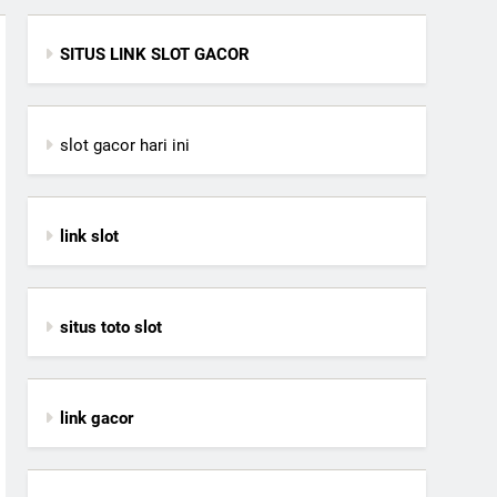
SITUS LINK SLOT GACOR
slot gacor hari ini
link slot
situs toto slot
link gacor