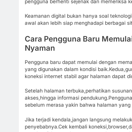
pengguna berhenti sejenak dan memeriksa k
Keamanan digital bukan hanya soal teknologi,
awal akan lebih siap menghadapi berbagai si
Cara Pengguna Baru Memulai
Nyaman
Pengguna baru dapat memulai dengan memah
yang digunakan dalam kondisi baik.Kedua,gu
koneksi internet stabil agar halaman dapat d
Setelah halaman terbuka,perhatikan susuna
akses,hingga informasi pendukung.Pengguna
sebelum merasa yakin bahwa halaman yang di
Jika terjadi kendala,jangan langsung melak
penyebabnya.Cek kembali koneksi,browser,d