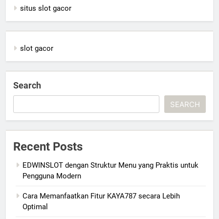
situs slot gacor
slot gacor
Search
SEARCH
Recent Posts
EDWINSLOT dengan Struktur Menu yang Praktis untuk
Pengguna Modern
Cara Memanfaatkan Fitur KAYA787 secara Lebih
Optimal