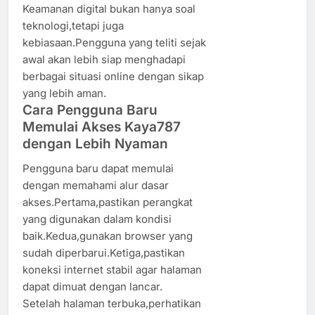
Keamanan digital bukan hanya soal
teknologi,tetapi juga
kebiasaan.Pengguna yang teliti sejak
awal akan lebih siap menghadapi
berbagai situasi online dengan sikap
yang lebih aman.
Cara Pengguna Baru
Memulai Akses Kaya787
dengan Lebih Nyaman
Pengguna baru dapat memulai
dengan memahami alur dasar
akses.Pertama,pastikan perangkat
yang digunakan dalam kondisi
baik.Kedua,gunakan browser yang
sudah diperbarui.Ketiga,pastikan
koneksi internet stabil agar halaman
dapat dimuat dengan lancar.
Setelah halaman terbuka,perhatikan