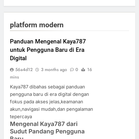
platform modern
Panduan Mengenal Kaya787
untuk Pengguna Baru di Era
Digital
56a4d12
3 months ago
0
16
mins
Kaya787 dibahas sebagai panduan
pengguna baru di era digital dengan
fokus pada akses jelas,keamanan
akun,navigasi mudah,dan pengalaman
tepercaya
Mengenal Kaya787 dari
Sudut Pandang Pengguna
Baru