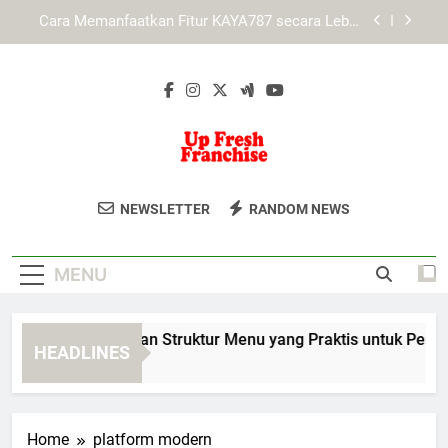
Skip
KAYA787 dengan Antarmuka Responsif untuk
to
Aktivitas Digital Modern
content
KAYA787 dan Penerapan Antarmuka yang Ringkas
serta Informatif
EDWINSLOT dengan Struktur Menu yang Praktis
untuk Pengguna Modern
Cara Memanfaatkan Fitur KAYA787 secara Lebih
Optimal
Up Fresh
Bergabunglah Dalam Bisnis Makanan
KAYA787 dengan Antarmuka Responsif untuk
NEWSLETTER
RANDOM NEWS
Aktivitas Digital Modern
Franchise
Sehat Dengan Up Fresh Franchise.
KAYA787 dan Penerapan Antarmuka yang Ringkas
Kesempatan Bisnis Dengan Tren Sehat
serta Informatif
MENU
Masa Kini.
WINSLOT dengan Struktur Menu yang Praktis untuk Penggun
HEADLINES
Weeks Ago
Home
platform modern