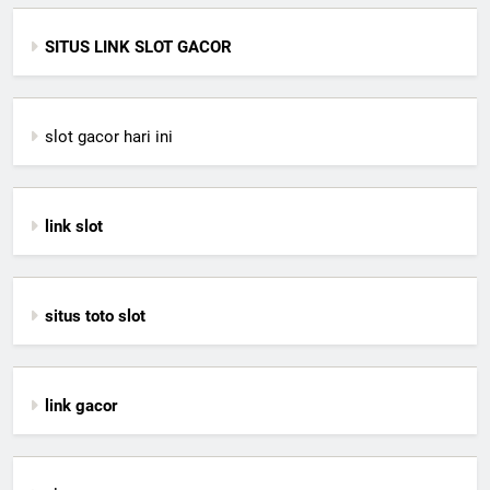
SITUS LINK SLOT GACOR
slot gacor hari ini
link slot
situs toto slot
link gacor