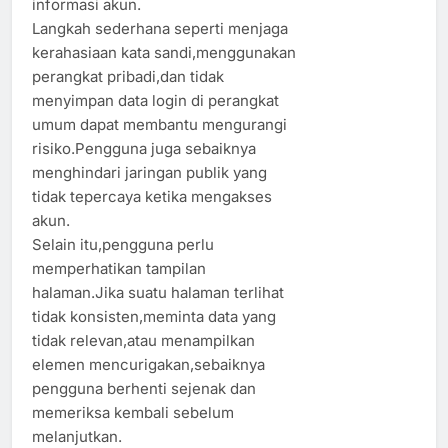
informasi akun.
Langkah sederhana seperti menjaga
kerahasiaan kata sandi,menggunakan
perangkat pribadi,dan tidak
menyimpan data login di perangkat
umum dapat membantu mengurangi
risiko.Pengguna juga sebaiknya
menghindari jaringan publik yang
tidak tepercaya ketika mengakses
akun.
Selain itu,pengguna perlu
memperhatikan tampilan
halaman.Jika suatu halaman terlihat
tidak konsisten,meminta data yang
tidak relevan,atau menampilkan
elemen mencurigakan,sebaiknya
pengguna berhenti sejenak dan
memeriksa kembali sebelum
melanjutkan.