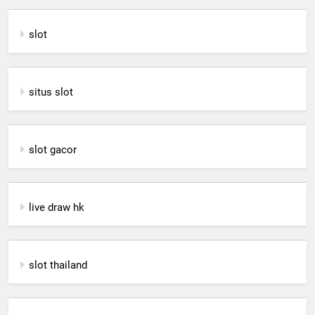
slot
situs slot
slot gacor
live draw hk
slot thailand