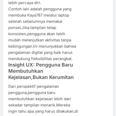
lebih percaya diri.
Contoh lain adalah pengguna yang
membuka Kaya787 melalui laptop
setelah sebelumnya memakai
ponsel.Jika tampilan tetap
konsisten,pengguna akan lebih
mudah melanjutkan aktivitas tanpa
kebingungan.Ini menunjukkan bahwa
pengalaman digital yang baik harus
mendukung fleksibilitas perangkat.
Insight UX: Pengguna Baru
Membutuhkan
Kejelasan,Bukan Kerumitan
Dari perspektif pengalaman
pengguna,pengguna baru
membutuhkan kejelasan lebih dari
sekadar tampilan menarik.Mereka
ingin tahu apa yang harus dilakukan,di