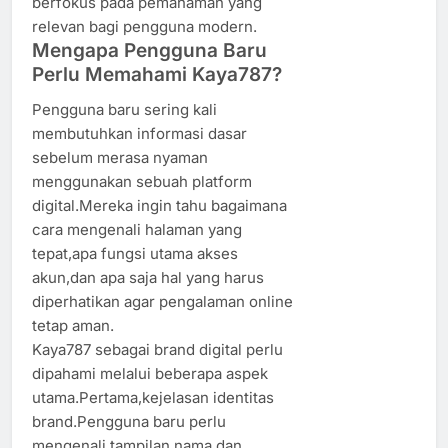
berfokus pada pemahaman yang
relevan bagi pengguna modern.
Mengapa Pengguna Baru
Perlu Memahami Kaya787?
Pengguna baru sering kali
membutuhkan informasi dasar
sebelum merasa nyaman
menggunakan sebuah platform
digital.Mereka ingin tahu bagaimana
cara mengenali halaman yang
tepat,apa fungsi utama akses
akun,dan apa saja hal yang harus
diperhatikan agar pengalaman online
tetap aman.
Kaya787 sebagai brand digital perlu
dipahami melalui beberapa aspek
utama.Pertama,kejelasan identitas
brand.Pengguna baru perlu
mengenali tampilan,nama,dan