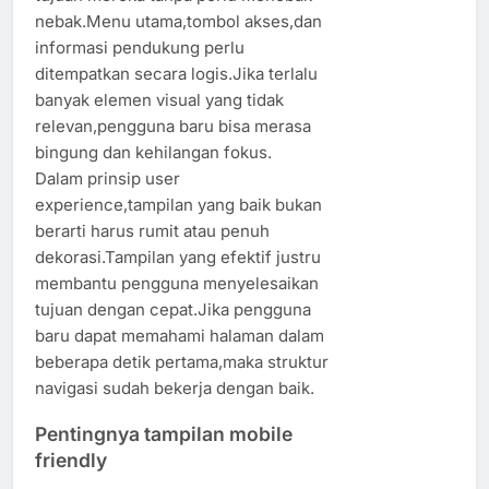
nebak.Menu utama,tombol akses,dan
informasi pendukung perlu
ditempatkan secara logis.Jika terlalu
banyak elemen visual yang tidak
relevan,pengguna baru bisa merasa
bingung dan kehilangan fokus.
Dalam prinsip user
experience,tampilan yang baik bukan
berarti harus rumit atau penuh
dekorasi.Tampilan yang efektif justru
membantu pengguna menyelesaikan
tujuan dengan cepat.Jika pengguna
baru dapat memahami halaman dalam
beberapa detik pertama,maka struktur
navigasi sudah bekerja dengan baik.
Pentingnya tampilan mobile
friendly