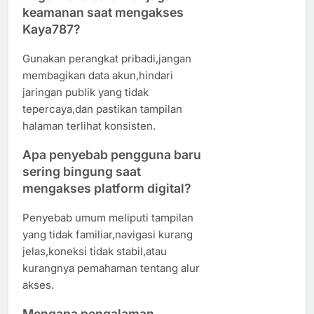
keamanan saat mengakses
Kaya787?
Gunakan perangkat pribadi,jangan
membagikan data akun,hindari
jaringan publik yang tidak
tepercaya,dan pastikan tampilan
halaman terlihat konsisten.
Apa penyebab pengguna baru
sering bingung saat
mengakses platform digital?
Penyebab umum meliputi tampilan
yang tidak familiar,navigasi kurang
jelas,koneksi tidak stabil,atau
kurangnya pemahaman tentang alur
akses.
Mengapa pengalaman