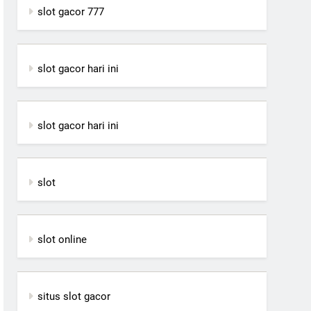
slot gacor 777
slot gacor hari ini
slot gacor hari ini
slot
slot online
situs slot gacor