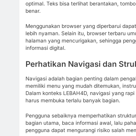
optimal. Teks bisa terlihat berantakan, tombo
benar.
Menggunakan browser yang diperbarui da
lebih nyaman. Selain itu, browser terbaru 
halaman yang mencurigakan, sehingga penggu
informasi digital.
Perhatikan Navigasi dan Str
Navigasi adalah bagian penting dalam peng
memiliki menu yang mudah ditemukan, instru
Dalam konteks LEBAH4D, navigasi yang rap
harus membuka terlalu banyak bagian.
Pengguna sebaiknya memperhatikan struktur 
bagian utama, baca informasi awal, lalu paha
pengguna dapat mengurangi risiko salah mem