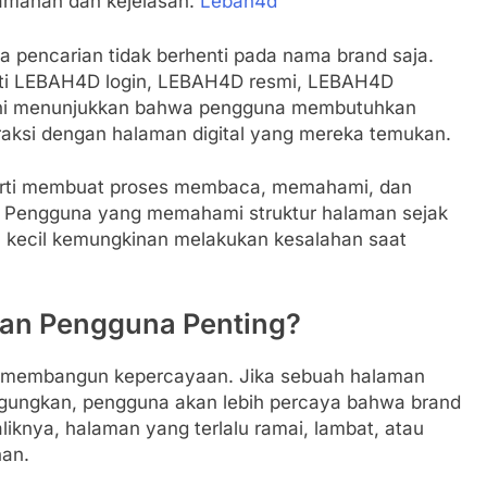
amanan dan kejelasan.
Lebah4d
 pencarian tidak berhenti pada nama brand saja.
rti LEBAH4D login, LEBAH4D resmi, LEBAH4D
a ini menunjukkan bahwa pengguna membutuhkan
eraksi dengan halaman digital yang mereka temukan.
rti membuat proses membaca, memahami, dan
h. Pengguna yang memahami struktur halaman sejak
bih kecil kemungkinan melakukan kesalahan saat
an Pengguna Penting?
membangun kepercayaan. Jika sebuah halaman
bingungkan, pengguna akan lebih percaya bahwa brand
liknya, halaman yang terlalu ramai, lambat, atau
nan.