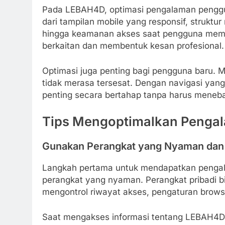
Pada LEBAH4D, optimasi pengalaman pengguna
dari tampilan mobile yang responsif, struktu
hingga keamanan akses saat pengguna memba
berkaitan dan membentuk kesan profesional.
Optimasi juga penting bagi pengguna baru.
tidak merasa tersesat. Dengan navigasi yan
penting secara bertahap tanpa harus meneba
Tips Mengoptimalkan Penga
Gunakan Perangkat yang Nyaman da
Langkah pertama untuk mendapatkan pengal
perangkat yang nyaman. Perangkat pribadi 
mengontrol riwayat akses, pengaturan brows
Saat mengakses informasi tentang LEBAH4D