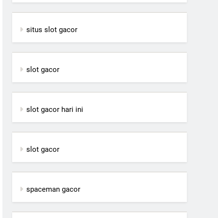
situs slot gacor
slot gacor
slot gacor hari ini
slot gacor
spaceman gacor