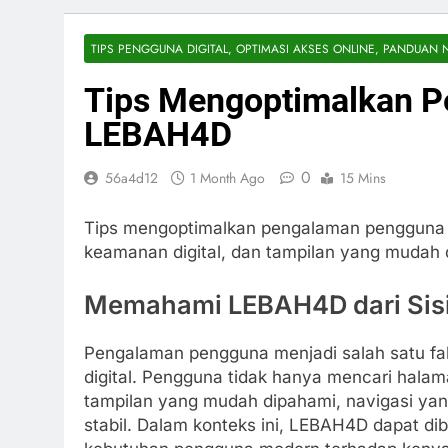
TIPS PENGGUNA DIGITAL, OPTIMASI AKSES ONLINE, PANDUAN 
Tips Mengoptimalkan P
LEBAH4D
0
56a4d12
1 Month Ago
15 Mins
Tips mengoptimalkan pengalaman pengguna di
keamanan digital, dan tampilan yang mudah 
Memahami LEBAH4D dari Sis
Pengalaman pengguna menjadi salah satu fak
digital. Pengguna tidak hanya mencari halam
tampilan yang mudah dipahami, navigasi yang
stabil. Dalam konteks ini, LEBAH4D dapat di