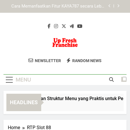
Skip
KAYA787 dengan Antarmuka Responsif untuk
to
Aktivitas Digital Modern
content
KAYA787 dan Penerapan Antarmuka yang Ringkas
serta Informatif
EDWINSLOT dengan Struktur Menu yang Praktis
untuk Pengguna Modern
Cara Memanfaatkan Fitur KAYA787 secara Lebih
Optimal
Up Fresh
Bergabunglah Dalam Bisnis Makanan
KAYA787 dengan Antarmuka Responsif untuk
NEWSLETTER
RANDOM NEWS
Aktivitas Digital Modern
Franchise
Sehat Dengan Up Fresh Franchise.
KAYA787 dan Penerapan Antarmuka yang Ringkas
Kesempatan Bisnis Dengan Tren Sehat
serta Informatif
MENU
Masa Kini.
DWINSLOT dengan Struktur Menu yang Praktis untuk Penggun
HEADLINES
Weeks Ago
Home
RTP Slot 88