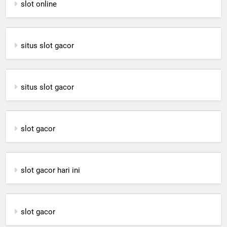
slot online
situs slot gacor
situs slot gacor
slot gacor
slot gacor hari ini
slot gacor