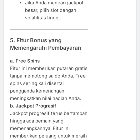
Jika Anda mencari jackpot
besar, pilih slot dengan
volatilitas tinggi.
5. Fitur Bonus yang
Memengaruhi Pembayaran
a. Free Spins
Fitur ini memberikan putaran gratis
tanpa memotong saldo Anda. Free
spins sering kali disertai
pengganda kemenangan,
meningkatkan nilai hadiah Anda.
b. Jackpot Progresif
Jackpot progresif terus bertambah
hingga ada pemain yang
memenangkannya. Fitur ini
memberikan peluang untuk meraih