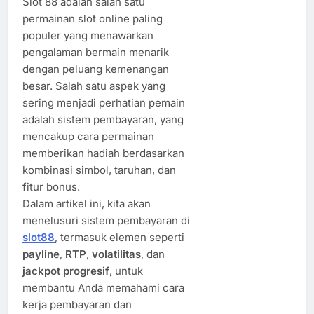
Slot 88 adalah salah satu
permainan slot online paling
populer yang menawarkan
pengalaman bermain menarik
dengan peluang kemenangan
besar. Salah satu aspek yang
sering menjadi perhatian pemain
adalah sistem pembayaran, yang
mencakup cara permainan
memberikan hadiah berdasarkan
kombinasi simbol, taruhan, dan
fitur bonus.
Dalam artikel ini, kita akan
menelusuri sistem pembayaran di
slot88
, termasuk elemen seperti
payline
,
RTP
,
volatilitas
, dan
jackpot progresif
, untuk
membantu Anda memahami cara
kerja pembayaran dan