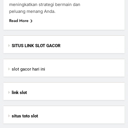
meningkatkan strategi bermain dan
peluang menang Anda.
Read More
SITUS LINK SLOT GACOR
slot gacor hari ini
link slot
situs toto slot