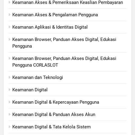
Keamanan Akses & Pemeriksaan Keaslian Pembayaran
Keamanan Akses & Pengalaman Pengguna
Keamanan Aplikasi & Identitas Digital
Keamanan Browser, Panduan Akses Digital, Edukasi
Pengguna
Keamanan Browser, Panduan Akses Digital, Edukasi
Pengguna CORLASLOT
Keamanan dan Teknologi
Keamanan Digital
Keamanan Digital & Kepercayaan Pengguna
Keamanan Digital & Panduan Akses Akun
Keamanan Digital & Tata Kelola Sistem