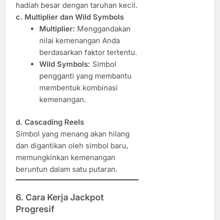
hadiah besar dengan taruhan kecil.
c. Multiplier dan Wild Symbols
Multiplier:
Menggandakan
nilai kemenangan Anda
berdasarkan faktor tertentu.
Wild Symbols:
Simbol
pengganti yang membantu
membentuk kombinasi
kemenangan.
d. Cascading Reels
Simbol yang menang akan hilang
dan digantikan oleh simbol baru,
memungkinkan kemenangan
beruntun dalam satu putaran.
6. Cara Kerja Jackpot
Progresif