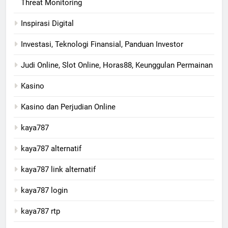
Threat Monitoring
Inspirasi Digital
Investasi, Teknologi Finansial, Panduan Investor
Judi Online, Slot Online, Horas88, Keunggulan Permainan
Kasino
Kasino dan Perjudian Online
kaya787
kaya787 alternatif
kaya787 link alternatif
kaya787 login
kaya787 rtp