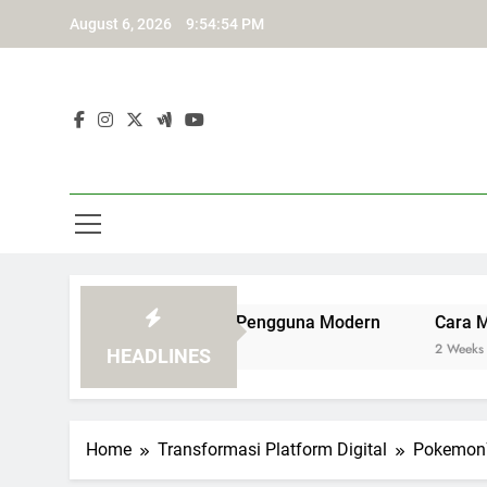
Skip
August 6, 2026
9:54:55 PM
to
content
Up 
Bergabung
 yang Praktis untuk Pengguna Modern
Cara Memanfaat
2 Weeks Ago
HEADLINES
Home
Transformasi Platform Digital
Pokemon7