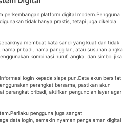
tem Digital
m perkembangan platform digital modern.Pengguna
igunakan tidak hanya praktis, tetapi juga dikelola
baiknya membuat kata sandi yang kuat dan tidak
, nama pribadi, nama panggilan, atau susunan angka
enggunakan kombinasi huruf, angka, dan simbol jika
nformasi login kepada siapa pun.Data akun bersifat
a menggunakan perangkat bersama, pastikan akun
i perangkat pribadi, aktifkan penguncian layar agar
em.Perilaku pengguna juga sangat
aga data login, semakin nyaman pengalaman digital