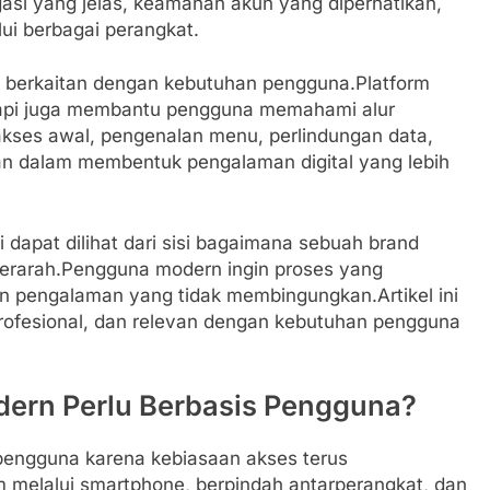
si yang jelas, keamanan akun yang diperhatikan,
ui berbagai perangkat.
u berkaitan dengan kebutuhan pengguna.Platform
etapi juga membantu pengguna memahami alur
kses awal, pengenalan menu, perlindungan data,
an dalam membentuk pengalaman digital yang lebih
 dapat dilihat dari sisi bagaimana sebuah brand
 terarah.Pengguna modern ingin proses yang
n pengalaman yang tidak membingungkan.Artikel ini
ofesional, dan relevan dengan kebutuhan pengguna
dern Perlu Berbasis Pengguna?
 pengguna karena kebiasaan akses terus
 melalui smartphone, berpindah antarperangkat, dan