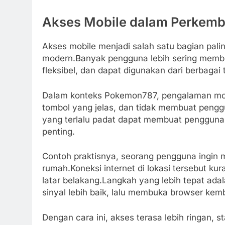
Akses Mobile dalam Perkem
Akses mobile menjadi salah satu bagian pali
modern.Banyak pengguna lebih sering membuk
fleksibel, dan dapat digunakan dari berbagai
Dalam konteks Pokemon787, pengalaman mobi
tombol yang jelas, dan tidak membuat pengg
yang terlalu padat dapat membuat pengguna
penting.
Contoh praktisnya, seorang pengguna ingin
rumah.Koneksi internet di lokasi tersebut kur
latar belakang.Langkah yang lebih tepat adal
sinyal lebih baik, lalu membuka browser kemb
Dengan cara ini, akses terasa lebih ringan, s