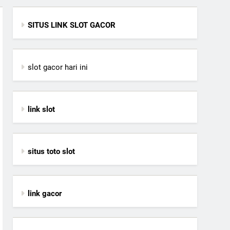
SITUS LINK SLOT GACOR
slot gacor hari ini
link slot
situs toto slot
link gacor