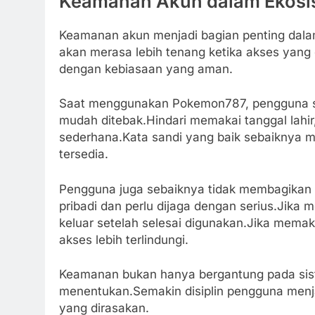
Keamanan Akun dalam Ekosis
Keamanan akun menjadi bagian penting dala
akan merasa lebih tenang ketika akses yang d
dengan kebiasaan yang aman.
Saat menggunakan Pokemon787, pengguna se
mudah ditebak.Hindari memakai tanggal lahir
sederhana.Kata sandi yang baik sebaiknya m
tersedia.
Pengguna juga sebaiknya tidak membagikan i
pribadi dan perlu dijaga dengan serius.Jik
keluar setelah selesai digunakan.Jika memaka
akses lebih terlindungi.
Keamanan bukan hanya bergantung pada sist
menentukan.Semakin disiplin pengguna menj
yang dirasakan.