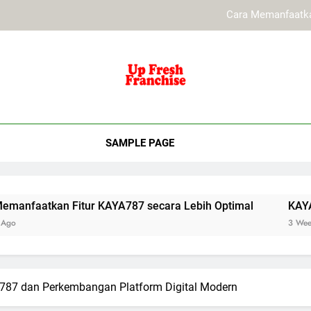
Cara Memanfaatka
KAYA787 dengan Antarmuka Resp
KAYA787 dan Penerapan Ant
Fresh Franchise
EDWINSLOT dengan Struktur Menu
lah Dalam Bisnis Makanan Sehat Dengan Up Fresh Franchise. 
Cara Memanfaatka
SAMPLE PAGE
KAYA787 dengan Antarmuka Resp
KAYA787 dan Penerapan Ant
kan Fitur KAYA787 secara Lebih Optimal
KAYA787 denga
3 Weeks Ago
87 dan Perkembangan Platform Digital Modern