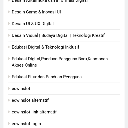
Desain Antarmuka dan Informasi Digital
Desain Game & Inovasi UI
Desain UI & UX Digital
Desain Visual | Budaya Digital | Teknologi Kreatif
Edukasi Digital & Teknologi Inklusif
Edukasi Digital,Panduan Pengguna Baru,Keamanan
Akses Online
Edukasi Fitur dan Panduan Pengguna
edwinslot
edwinslot alternatif
edwinslot link alternatif
edwinslot login