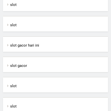
slot
slot
slot gacor hari ini
slot gacor
slot
slot