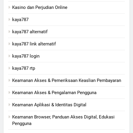
Kasino dan Perjudian Online
kaya787
kaya787 alternatif
kaya787 link alternatif
kaya787 login
kaya787 rtp
Keamanan Akses & Pemeriksaan Keaslian Pembayaran
Keamanan Akses & Pengalaman Pengguna
Keamanan Aplikasi & Identitas Digital
Keamanan Browser, Panduan Akses Digital, Edukasi
Pengguna