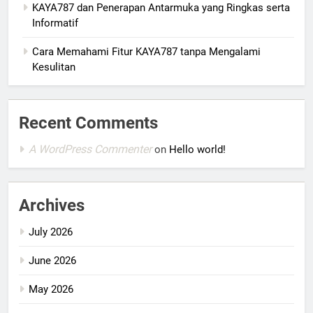
KAYA787 dan Penerapan Antarmuka yang Ringkas serta
Informatif
Cara Memahami Fitur KAYA787 tanpa Mengalami
Kesulitan
Recent Comments
A WordPress Commenter
on
Hello world!
Archives
July 2026
June 2026
May 2026