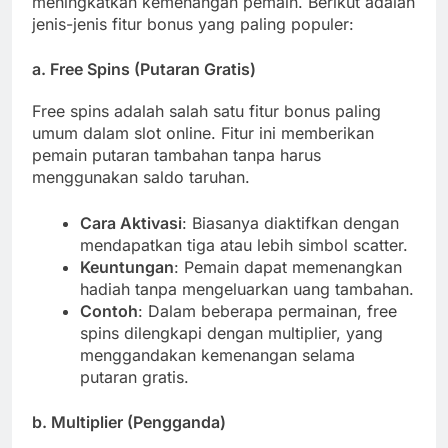
meningkatkan kemenangan pemain. Berikut adalah
jenis-jenis fitur bonus yang paling populer:
a. Free Spins (Putaran Gratis)
Free spins adalah salah satu fitur bonus paling
umum dalam slot online. Fitur ini memberikan
pemain putaran tambahan tanpa harus
menggunakan saldo taruhan.
Cara Aktivasi
: Biasanya diaktifkan dengan
mendapatkan tiga atau lebih simbol scatter.
Keuntungan
: Pemain dapat memenangkan
hadiah tanpa mengeluarkan uang tambahan.
Contoh
: Dalam beberapa permainan, free
spins dilengkapi dengan multiplier, yang
menggandakan kemenangan selama
putaran gratis.
b. Multiplier (Pengganda)