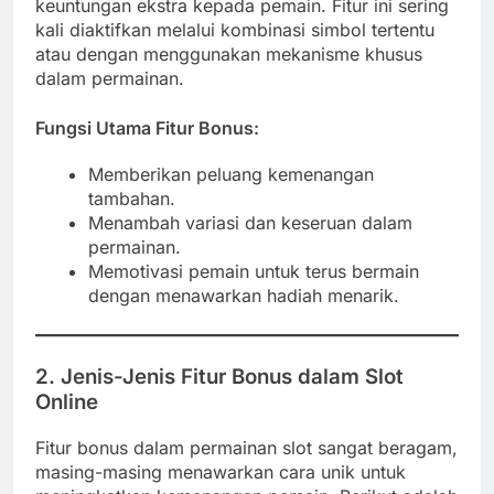
keuntungan ekstra kepada pemain. Fitur ini sering
kali diaktifkan melalui kombinasi simbol tertentu
atau dengan menggunakan mekanisme khusus
dalam permainan.
Fungsi Utama Fitur Bonus
:
Memberikan peluang kemenangan
tambahan.
Menambah variasi dan keseruan dalam
permainan.
Memotivasi pemain untuk terus bermain
dengan menawarkan hadiah menarik.
2. Jenis-Jenis Fitur Bonus dalam Slot
Online
Fitur bonus dalam permainan slot sangat beragam,
masing-masing menawarkan cara unik untuk