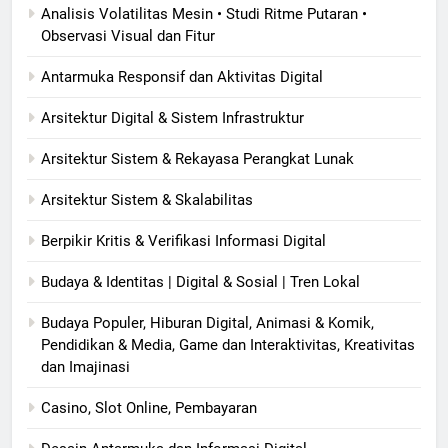
Analisis Volatilitas Mesin • Studi Ritme Putaran •
Observasi Visual dan Fitur
Antarmuka Responsif dan Aktivitas Digital
Arsitektur Digital & Sistem Infrastruktur
Arsitektur Sistem & Rekayasa Perangkat Lunak
Arsitektur Sistem & Skalabilitas
Berpikir Kritis & Verifikasi Informasi Digital
Budaya & Identitas | Digital & Sosial | Tren Lokal
Budaya Populer, Hiburan Digital, Animasi & Komik,
Pendidikan & Media, Game dan Interaktivitas, Kreativitas
dan Imajinasi
Casino, Slot Online, Pembayaran