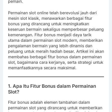
pemain.
Permainan slot online telah berevolusi jauh dari
mesin slot klasik, menawarkan berbagai fitur
bonus yang dirancang untuk meningkatkan
keseruan bermain sekaligus memperbesar peluang
kemenangan. Fitur bonus menjadi daya tarik
utama dalam permainan slot modern, memberikan
pengalaman bermain yang lebih dinamis dan
peluang untuk meraih hadiah besar. Artikel ini akan
membahas berbagai fitur bonus dalam permainan
slot, bagaimana cara kerjanya, serta strategi untuk
memanfaatkannya secara maksimal.
1. Apa Itu Fitur Bonus dalam Permainan
Slot?
Fitur bonus adalah elemen tambahan dalam
permainan slot yang dirancang untuk memberikan