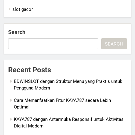
slot gacor
Search
SEARCH
Recent Posts
EDWINSLOT dengan Struktur Menu yang Praktis untuk
Pengguna Modern
Cara Memanfaatkan Fitur KAYA787 secara Lebih
Optimal
KAYA787 dengan Antarmuka Responsif untuk Aktivitas
Digital Modern