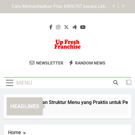
Skip
KAYA787 dengan Antarmuka Responsif untuk
to
Aktivitas Digital Modern
content
KAYA787 dan Penerapan Antarmuka yang Ringkas
serta Informatif
EDWINSLOT dengan Struktur Menu yang Praktis
untuk Pengguna Modern
Cara Memanfaatkan Fitur KAYA787 secara Lebih
Optimal
Up Fresh
Bergabunglah Dalam Bisnis Makanan
KAYA787 dengan Antarmuka Responsif untuk
NEWSLETTER
RANDOM NEWS
Aktivitas Digital Modern
Franchise
Sehat Dengan Up Fresh Franchise.
KAYA787 dan Penerapan Antarmuka yang Ringkas
Kesempatan Bisnis Dengan Tren Sehat
serta Informatif
MENU
Masa Kini.
WINSLOT dengan Struktur Menu yang Praktis untuk Penggun
HEADLINES
Weeks Ago
Home