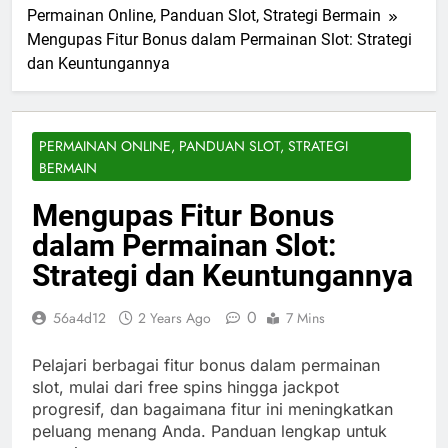
Permainan Online, Panduan Slot, Strategi Bermain
Mengupas Fitur Bonus dalam Permainan Slot: Strategi
dan Keuntungannya
PERMAINAN ONLINE, PANDUAN SLOT, STRATEGI
BERMAIN
Mengupas Fitur Bonus
dalam Permainan Slot:
Strategi dan Keuntungannya
0
56a4d12
2 Years Ago
7 Mins
Pelajari berbagai fitur bonus dalam permainan
slot, mulai dari free spins hingga jackpot
progresif, dan bagaimana fitur ini meningkatkan
peluang menang Anda. Panduan lengkap untuk