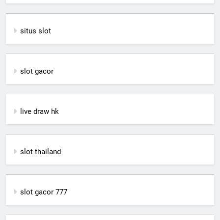
situs slot
slot gacor
live draw hk
slot thailand
slot gacor 777