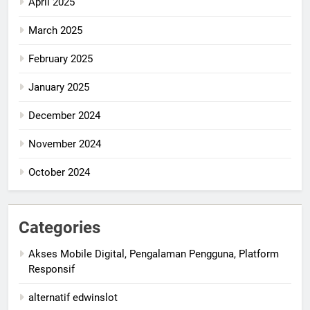
April 2025
March 2025
February 2025
January 2025
December 2024
November 2024
October 2024
Categories
Akses Mobile Digital, Pengalaman Pengguna, Platform
Responsif
alternatif edwinslot