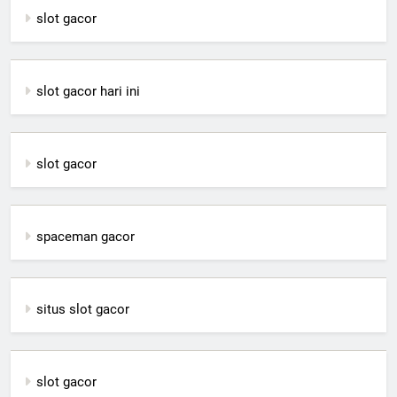
slot gacor
slot gacor hari ini
slot gacor
spaceman gacor
situs slot gacor
slot gacor