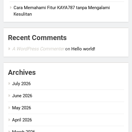
Cara Memahami Fitur KAYA787 tanpa Mengalami
Kesulitan
Recent Comments
A WordPress Commenter
on
Hello world!
Archives
July 2026
June 2026
May 2026
April 2026