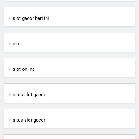
slot gacor hari ini
slot
slot online
situs slot gacor
situs slot gacor