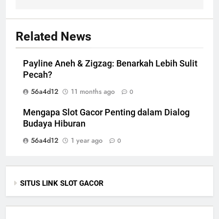
Related News
Payline Aneh & Zigzag: Benarkah Lebih Sulit
Pecah?
56a4d12
11 months ago
0
Mengapa Slot Gacor Penting dalam Dialog
Budaya Hiburan
56a4d12
1 year ago
0
SITUS LINK SLOT GACOR