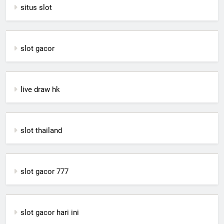
situs slot
slot gacor
live draw hk
slot thailand
slot gacor 777
slot gacor hari ini