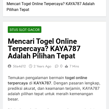
Mencari Togel Online Terpercaya? KAYA787 Adalah
Pilihan Tepat
SITUS SLOT GACOR
Mencari Togel Online
Terpercaya? KAYA787
Adalah Pilihan Tepat
0
56a4d12
2 Years Ago
7 Mins
Temukan pengalaman bermain
togel online
terpercaya
di
KAYA787
. Dengan pasaran lengkap,
prediksi akurat, dan keamanan terjamin, KAYA787
adalah pilihan tepat untuk meraih kemenangan
besar.