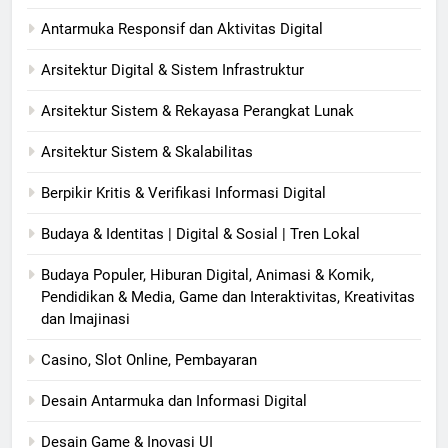
Antarmuka Responsif dan Aktivitas Digital
Arsitektur Digital & Sistem Infrastruktur
Arsitektur Sistem & Rekayasa Perangkat Lunak
Arsitektur Sistem & Skalabilitas
Berpikir Kritis & Verifikasi Informasi Digital
Budaya & Identitas | Digital & Sosial | Tren Lokal
Budaya Populer, Hiburan Digital, Animasi & Komik,
Pendidikan & Media, Game dan Interaktivitas, Kreativitas
dan Imajinasi
Casino, Slot Online, Pembayaran
Desain Antarmuka dan Informasi Digital
Desain Game & Inovasi UI