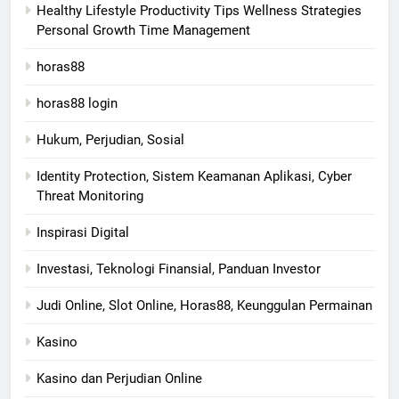
Healthy Lifestyle Productivity Tips Wellness Strategies
Personal Growth Time Management
horas88
horas88 login
Hukum, Perjudian, Sosial
Identity Protection, Sistem Keamanan Aplikasi, Cyber
Threat Monitoring
Inspirasi Digital
Investasi, Teknologi Finansial, Panduan Investor
Judi Online, Slot Online, Horas88, Keunggulan Permainan
Kasino
Kasino dan Perjudian Online