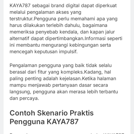
KAYA787 sebagai brand digital dapat diperkuat
melalui pengalaman akses yang
terstruktur.Pengguna perlu memahami apa yang
harus dilakukan terlebih dahulu, bagaimana
memeriksa penyebab kendala, dan kapan jalur
alternatif dapat dipertimbangkan.Informasi seperti
ini membantu mengurangi kebingungan serta
mencegah keputusan impulsif.
Pengalaman pengguna yang baik tidak selalu
berasal dari fitur yang kompleks.Kadang, hal
paling penting adalah kejelasan.Ketika halaman
mampu menjawab pertanyaan dasar secara
langsung, pengguna akan merasa lebih terbantu
dan percaya.
Contoh Skenario Praktis
Pengguna KAYA787