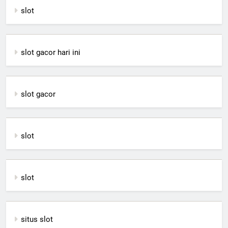
slot
slot gacor hari ini
slot gacor
slot
slot
situs slot