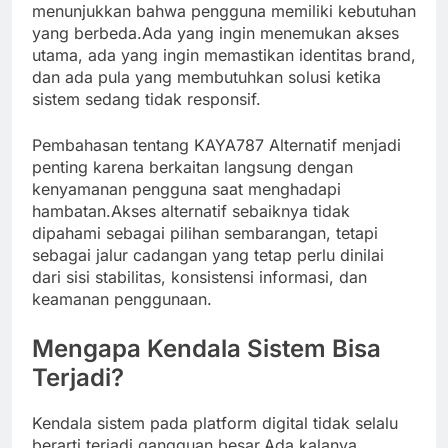
menunjukkan bahwa pengguna memiliki kebutuhan
yang berbeda.Ada yang ingin menemukan akses
utama, ada yang ingin memastikan identitas brand,
dan ada pula yang membutuhkan solusi ketika
sistem sedang tidak responsif.
Pembahasan tentang KAYA787 Alternatif menjadi
penting karena berkaitan langsung dengan
kenyamanan pengguna saat menghadapi
hambatan.Akses alternatif sebaiknya tidak
dipahami sebagai pilihan sembarangan, tetapi
sebagai jalur cadangan yang tetap perlu dinilai
dari sisi stabilitas, konsistensi informasi, dan
keamanan penggunaan.
Mengapa Kendala Sistem Bisa
Terjadi?
Kendala sistem pada platform digital tidak selalu
berarti terjadi gangguan besar.Ada kalanya