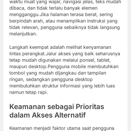
waktu muat yang wajar, navigasi jelas, teks mudah
dibaca, dan tidak terlalu banyak elemen
mengganggu.Jika halaman terasa berat, sering
berpindah arah, atau menampilkan instruksi yang
tidak relevan, pengguna sebaiknya tidak langsung
melanjutkan.
Langkah keempat adalah melihat kenyamanan
lintas perangkat.Jalur akses yang baik seharusnya
tetap mudah digunakan melalui ponsel, tablet,
maupun desktop.Pengguna mobile membutuhkan
tombol yang mudah dijangkau dan tampilan
ringan, sedangkan pengguna desktop
membutuhkan struktur informasi yang lebih luas
namun tetap rapi.
Keamanan sebagai Prioritas
dalam Akses Alternatif
Keamanan menjadi faktor utama saat pengguna