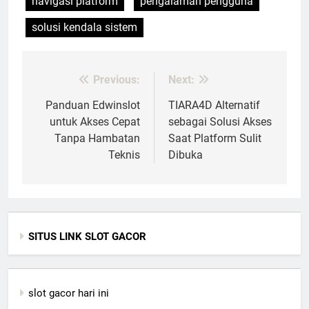
navigasi platform
pengalaman pengguna
solusi kendala sistem
Previous:
Next:
Post
navigation
Panduan Edwinslot
TIARA4D Alternatif
untuk Akses Cepat
sebagai Solusi Akses
Tanpa Hambatan
Saat Platform Sulit
Teknis
Dibuka
SITUS LINK SLOT GACOR
slot gacor hari ini