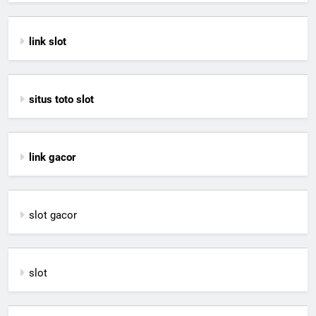
link slot
situs toto slot
link gacor
slot gacor
slot