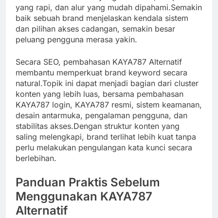
yang rapi, dan alur yang mudah dipahami.Semakin
baik sebuah brand menjelaskan kendala sistem
dan pilihan akses cadangan, semakin besar
peluang pengguna merasa yakin.
Secara SEO, pembahasan KAYA787 Alternatif
membantu memperkuat brand keyword secara
natural.Topik ini dapat menjadi bagian dari cluster
konten yang lebih luas, bersama pembahasan
KAYA787 login, KAYA787 resmi, sistem keamanan,
desain antarmuka, pengalaman pengguna, dan
stabilitas akses.Dengan struktur konten yang
saling melengkapi, brand terlihat lebih kuat tanpa
perlu melakukan pengulangan kata kunci secara
berlebihan.
Panduan Praktis Sebelum
Menggunakan KAYA787
Alternatif