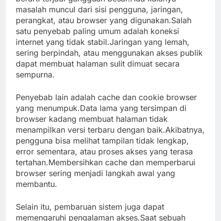
masalah muncul dari sisi pengguna, jaringan,
perangkat, atau browser yang digunakan.Salah
satu penyebab paling umum adalah koneksi
internet yang tidak stabil.Jaringan yang lemah,
sering berpindah, atau menggunakan akses publik
dapat membuat halaman sulit dimuat secara
sempurna.
Penyebab lain adalah cache dan cookie browser
yang menumpuk.Data lama yang tersimpan di
browser kadang membuat halaman tidak
menampilkan versi terbaru dengan baik.Akibatnya,
pengguna bisa melihat tampilan tidak lengkap,
error sementara, atau proses akses yang terasa
tertahan.Membersihkan cache dan memperbarui
browser sering menjadi langkah awal yang
membantu.
Selain itu, pembaruan sistem juga dapat
memengaruhi pengalaman akses.Saat sebuah