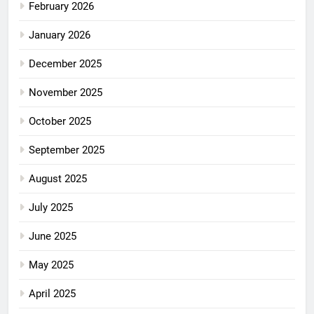
February 2026
January 2026
December 2025
November 2025
October 2025
September 2025
August 2025
July 2025
June 2025
May 2025
April 2025