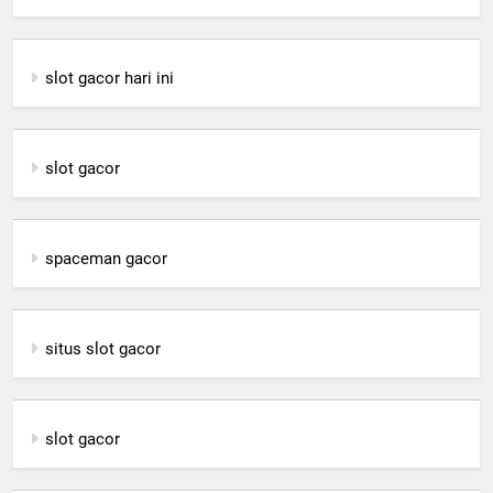
slot gacor hari ini
slot gacor
spaceman gacor
situs slot gacor
slot gacor