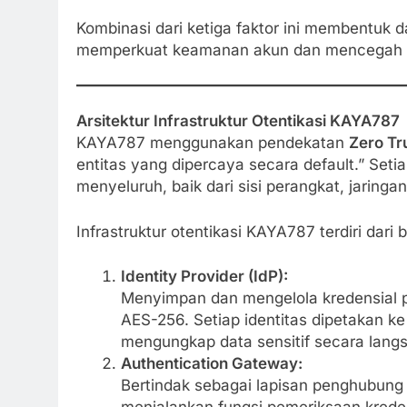
Kombinasi dari ketiga faktor ini membentuk d
memperkuat keamanan akun dan mencegah a
Arsitektur Infrastruktur Otentikasi KAYA787
KAYA787 menggunakan pendekatan
Zero Tr
entitas yang dipercaya secara default.” Setia
menyeluruh, baik dari sisi perangkat, jaring
Infrastruktur otentikasi KAYA787 terdiri da
Identity Provider (IdP):
Menyimpan dan mengelola kredensial 
AES-256. Setiap identitas dipetakan ke
mengungkap data sensitif secara lang
Authentication Gateway:
Bertindak sebagai lapisan penghubung