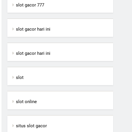
slot gacor 777
slot gacor hari ini
slot gacor hari ini
slot
slot online
situs slot gacor