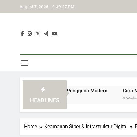
Skip
August 7, 2026
9:39:28 PM
to
content
Up 
Bergabung
ang Praktis untuk Pengguna Modern
Cara Memanfaatkan
3 Weeks Ago
HEADLINES
Home
Keamanan Siber & Infrastruktur Digital