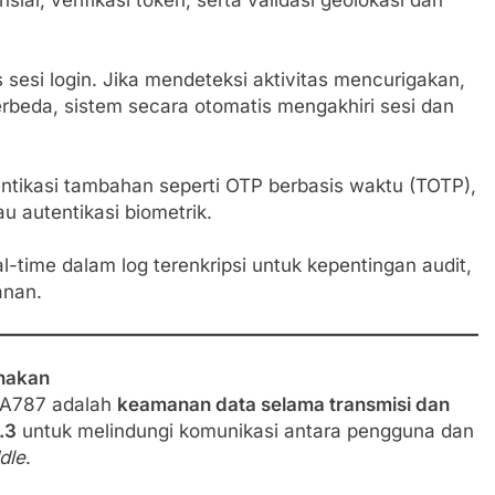
al, verifikasi token, serta validasi geolokasi dan
 sesi login. Jika mendeteksi aktivitas mencurigakan,
berbeda, sistem secara otomatis mengakhiri sesi dan
tikasi tambahan seperti OTP berbasis waktu (TOTP),
au autentikasi biometrik.
eal-time dalam log terenkripsi untuk kepentingan audit,
anan.
unakan
AYA787 adalah
keamanan data selama transmisi dan
.3
untuk melindungi komunikasi antara pengguna dan
dle
.