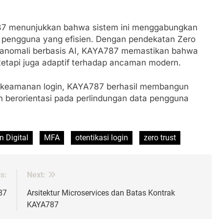
YA787 menunjukkan bahwa sistem ini menggabungkan
 pengguna yang efisien. Dengan pendekatan Zero
si anomali berbasis AI, KAYA787 memastikan bahwa
 tetapi juga adaptif terhadap ancaman modern.
 dan keamanan login, KAYA787 berhasil membangun
n berorientasi pada perlindungan data pengguna
 Digital
MFA
otentikasi login
zero trust
s:
Next:
87
Arsitektur Microservices dan Batas Kontrak
KAYA787