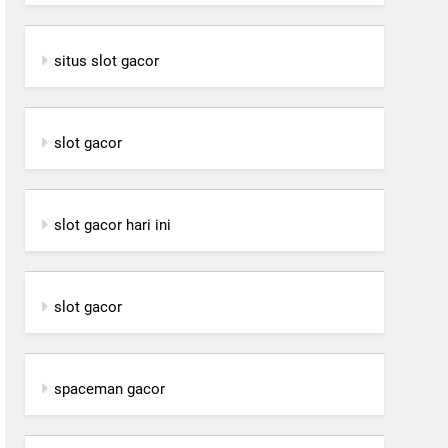
situs slot gacor
slot gacor
slot gacor hari ini
slot gacor
spaceman gacor