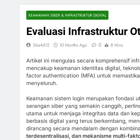
KEAMANAN SIBER & INFRASTRUKTUR DIGITAL
Evaluasi Infrastruktur 
0
56a4d12
10 Months Ago
8 Mins
Artikel ini mengulas secara komprehensif inf
mencakup keamanan identitas digital, teknol
factor authentication (MFA) untuk memasti
menyeluruh.
Keamanan sistem login merupakan fondasi uta
serangan siber yang semakin canggih, perlin
utama untuk menjaga integritas data dan ke
berbasis digital yang terus berkembang, men
dirancang secara mendalam dengan kombin
terdesentralisasi, dan mekanisme multi-fakto