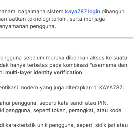
memahami bagaimana sistem
kaya787 login
dibangun
faatkan teknologi terkini, serta menjaga
kenyamanan pengguna.
s pengguna sebelum mereka diberikan akses ke suatu
 tidak hanya terbatas pada kombinasi “username dan
adi
multi-layer identity verification
.
entikasi modern yang juga diterapkan di KAYA787:
hui pengguna, seperti kata sandi atau PIN.
ki pengguna, seperti token, perangkat, atau kode
karakteristik unik pengguna, seperti sidik jari atau