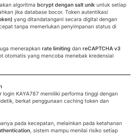
nakan algoritma
bcrypt dengan salt unik
untuk setiap
kan jika database bocor. Token autentikasi
oken)
yang ditandatangani secara digital dengan
 cepat tanpa memerlukan penyimpanan status di
 juga menerapkan
rate limiting
dan
reCAPTCHA v3
ot otomatis yang mencoba menebak kredensial
n
tur login KAYA787 memiliki performa tinggi dengan
lidetik, berkat penggunaan caching token dan
hanya pada kecepatan, melainkan pada ketahanan
thentication
, sistem mampu menilai risiko setiap