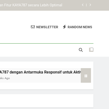
n Fitur KAYA787 secara Lebih Optimal
onsif untuk Aktivitas Digital Modern
armuka yang Ringkas serta Informatif
NEWSLETTER
RANDOM NEWS
 yang Praktis untuk Pengguna Modern
Kesempatan Bisnis Dengan Tren Sehat Masa Kini.
n Fitur KAYA787 secara Lebih Optimal
onsif untuk Aktivitas Digital Modern
armuka yang Ringkas serta Informatif
Antarmuka Responsif untuk Aktivitas Digital Modern
K
4 