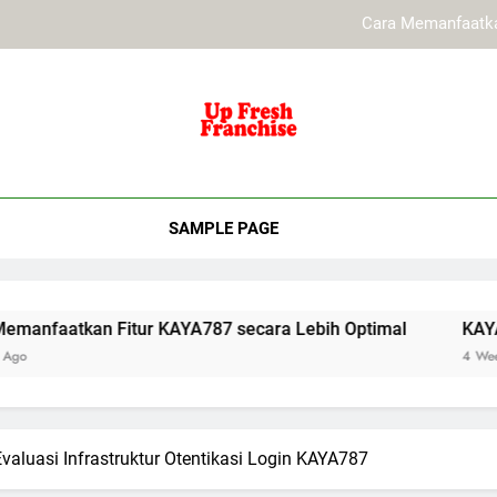
Cara Memanfaatka
KAYA787 dengan Antarmuka Resp
KAYA787 dan Penerapan Ant
Fresh Franchise
EDWINSLOT dengan Struktur Menu
lah Dalam Bisnis Makanan Sehat Dengan Up Fresh Franchise. 
Cara Memanfaatka
SAMPLE PAGE
KAYA787 dengan Antarmuka Resp
KAYA787 dan Penerapan Ant
 Fitur KAYA787 secara Lebih Optimal
KAYA787 dengan 
4 Weeks Ago
Evaluasi Infrastruktur Otentikasi Login KAYA787