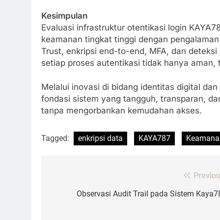
Kesimpulan
Evaluasi infrastruktur otentikasi login KA
keamanan tingkat tinggi dengan pengalaman
Trust, enkripsi end-to-end, MFA, dan detek
setiap proses autentikasi tidak hanya aman,
Melalui inovasi di bidang identitas digital
fondasi sistem yang tangguh, transparan, da
tanpa mengorbankan kemudahan akses.
Tagged:
enkripsi data
KAYA787
Keamanan
Previou
Post
navigation
Observasi Audit Trail pada Sistem Kaya7