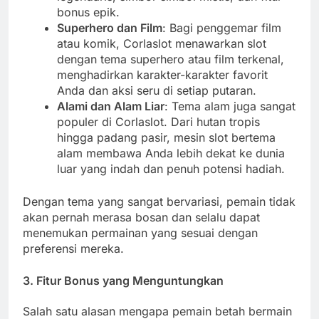
bonus epik.
Superhero dan Film
: Bagi penggemar film
atau komik, Corlaslot menawarkan slot
dengan tema superhero atau film terkenal,
menghadirkan karakter-karakter favorit
Anda dan aksi seru di setiap putaran.
Alami dan Alam Liar
: Tema alam juga sangat
populer di Corlaslot. Dari hutan tropis
hingga padang pasir, mesin slot bertema
alam membawa Anda lebih dekat ke dunia
luar yang indah dan penuh potensi hadiah.
Dengan tema yang sangat bervariasi, pemain tidak
akan pernah merasa bosan dan selalu dapat
menemukan permainan yang sesuai dengan
preferensi mereka.
3.
Fitur Bonus yang Menguntungkan
Salah satu alasan mengapa pemain betah bermain