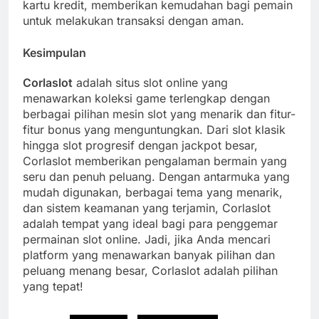
kartu kredit, memberikan kemudahan bagi pemain
untuk melakukan transaksi dengan aman.
Kesimpulan
Corlaslot
adalah situs slot online yang
menawarkan koleksi game terlengkap dengan
berbagai pilihan mesin slot yang menarik dan fitur-
fitur bonus yang menguntungkan. Dari slot klasik
hingga slot progresif dengan jackpot besar,
Corlaslot memberikan pengalaman bermain yang
seru dan penuh peluang. Dengan antarmuka yang
mudah digunakan, berbagai tema yang menarik,
dan sistem keamanan yang terjamin, Corlaslot
adalah tempat yang ideal bagi para penggemar
permainan slot online. Jadi, jika Anda mencari
platform yang menawarkan banyak pilihan dan
peluang menang besar, Corlaslot adalah pilihan
yang tepat!