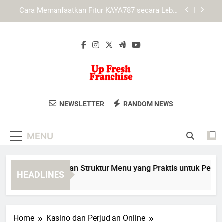
Skip
KAYA787 dengan Antarmuka Responsif untuk
to
Aktivitas Digital Modern
content
KAYA787 dan Penerapan Antarmuka yang Ringkas
serta Informatif
EDWINSLOT dengan Struktur Menu yang Praktis
untuk Pengguna Modern
Cara Memanfaatkan Fitur KAYA787 secara Lebih
Optimal
Up Fresh
Bergabunglah Dalam Bisnis Makanan
KAYA787 dengan Antarmuka Responsif untuk
NEWSLETTER
RANDOM NEWS
Aktivitas Digital Modern
Franchise
Sehat Dengan Up Fresh Franchise.
KAYA787 dan Penerapan Antarmuka yang Ringkas
Kesempatan Bisnis Dengan Tren Sehat
serta Informatif
MENU
Masa Kini.
WINSLOT dengan Struktur Menu yang Praktis untuk Penggun
HEADLINES
Weeks Ago
Home
Kasino dan Perjudian Online