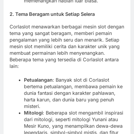
memenangkan hadiah luar biasa.
2.
Tema Beragam untuk Setiap Selera
Corlaslot menawarkan berbagai mesin slot dengan
tema yang sangat beragam, memberi pemain
pengalaman yang lebih seru dan menarik. Setiap
mesin slot memiliki cerita dan karakter unik yang
membuat permainan lebih menyenangkan.
Beberapa tema yang tersedia di Corlaslot antara
lain:
Petualangan
: Banyak slot di Corlaslot
bertema petualangan, membawa pemain ke
dunia fantasi dengan karakter pahlawan,
harta karun, dan dunia baru yang penuh
misteri.
Mitologi
: Beberapa slot mengambil inspirasi
dari mitologi, seperti mitologi Yunani atau
Mesir Kuno, yang menampilkan dewa-dewa
legendaris, simbol-simbol mistis, dan fitur