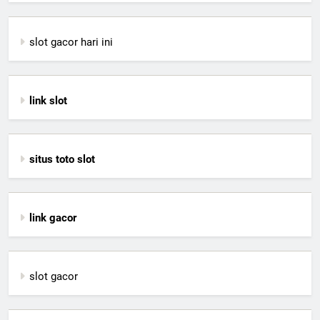
slot gacor hari ini
link slot
situs toto slot
link gacor
slot gacor