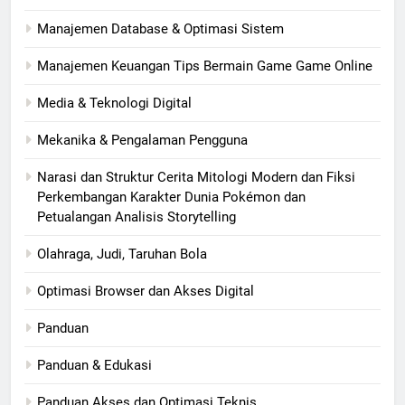
Manajemen Database & Optimasi Sistem
Manajemen Keuangan Tips Bermain Game Game Online
Media & Teknologi Digital
Mekanika & Pengalaman Pengguna
Narasi dan Struktur Cerita Mitologi Modern dan Fiksi
Perkembangan Karakter Dunia Pokémon dan
Petualangan Analisis Storytelling
Olahraga, Judi, Taruhan Bola
Optimasi Browser dan Akses Digital
Panduan
Panduan & Edukasi
Panduan Akses dan Optimasi Teknis