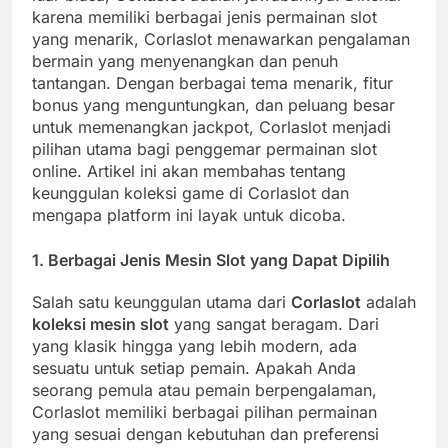
karena memiliki berbagai jenis permainan slot
yang menarik, Corlaslot menawarkan pengalaman
bermain yang menyenangkan dan penuh
tantangan. Dengan berbagai tema menarik, fitur
bonus yang menguntungkan, dan peluang besar
untuk memenangkan jackpot, Corlaslot menjadi
pilihan utama bagi penggemar permainan slot
online. Artikel ini akan membahas tentang
keunggulan koleksi game di Corlaslot dan
mengapa platform ini layak untuk dicoba.
1.
Berbagai Jenis Mesin Slot yang Dapat Dipilih
Salah satu keunggulan utama dari
Corlaslot
adalah
koleksi mesin slot
yang sangat beragam. Dari
yang klasik hingga yang lebih modern, ada
sesuatu untuk setiap pemain. Apakah Anda
seorang pemula atau pemain berpengalaman,
Corlaslot memiliki berbagai pilihan permainan
yang sesuai dengan kebutuhan dan preferensi