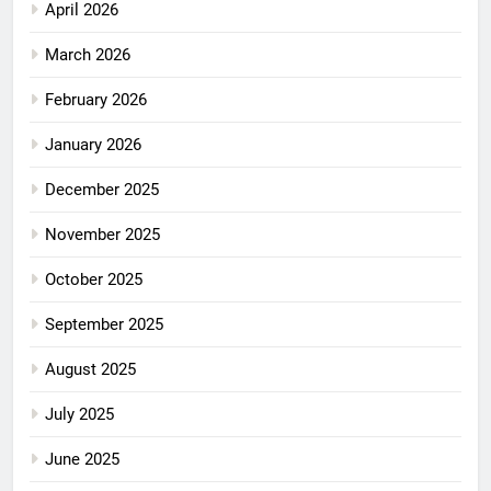
April 2026
March 2026
February 2026
January 2026
December 2025
November 2025
October 2025
September 2025
August 2025
July 2025
June 2025