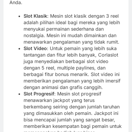
Anda.
Slot Klasik
: Mesin slot klasik dengan 3 reel
adalah pilihan ideal bagi mereka yang lebih
menyukai permainan sederhana dan
nostalgia. Mesin ini mudah dimainkan dan
menawarkan pengalaman yang tidak rumit.
Slot Video
: Untuk pemain yang lebih suka
tantangan dan fitur lebih banyak, Corlaslot
juga menyediakan berbagai slot video
dengan 5 reel, multiple paylines, dan
berbagai fitur bonus menarik. Slot video ini
memberikan pengalaman yang lebih imersif
dengan animasi dan grafis canggih.
Slot Progresif
: Mesin slot progresif
menawarkan jackpot yang terus
berkembang seiring dengan jumlah taruhan
yang dimasukkan oleh pemain. Jackpot ini
bisa mencapai jumlah yang sangat besar,
memberikan kesempatan bagi pemain untuk