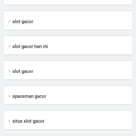
slot gacor
slot gacor hari ini
slot gacor
spaceman gacor
situs slot gacor