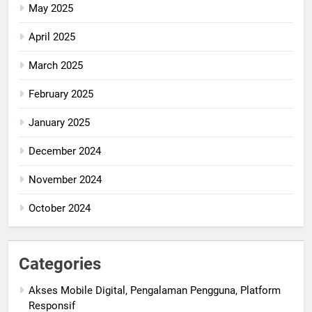
May 2025
April 2025
March 2025
February 2025
January 2025
December 2024
November 2024
October 2024
Categories
Akses Mobile Digital, Pengalaman Pengguna, Platform
Responsif