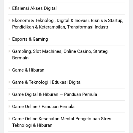
Efisiensi Akses Digital
Ekonomi & Teknologi, Digital & Inovasi, Bisnis & Startup,
Pendidikan & Keterampilan, Transformasi Industri
Esports & Gaming
Gambling, Slot Machines, Online Casino, Strategi
Bermain
Game & Hiburan
Game & Teknologi | Edukasi Digital
Game Digital & Hiburan — Panduan Pemula
Game Online / Panduan Pemula
Game Online Kesehatan Mental Pengelolaan Stres
Teknologi & Hiburan