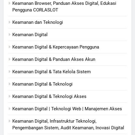
Keamanan Browser, Panduan Akses Digital, Edukasi
Pengguna CORLASLOT
Keamanan dan Teknologi
Keamanan Digital
Keamanan Digital & Kepercayaan Pengguna
Keamanan Digital & Panduan Akses Akun
Keamanan Digital & Tata Kelola Sistem
Keamanan Digital & Teknologi
Keamanan Digital & Teknologi Akses
Keamanan Digital | Teknologi Web | Manajemen Akses
Keamanan Digital, Infrastruktur Teknologi,
Pengembangan Sistem, Audit Keamanan, Inovasi Digital