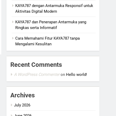
KAYA787 dengan Antarmuka Responsif untuk
Aktivitas Digital Modern
KAYA787 dan Penerapan Antarmuka yang
Ringkas serta Informatif
Cara Memahami Fitur KAYA787 tanpa
Mengalami Kesulitan
Recent Comments
A WordPress Commenter
on
Hello world!
Archives
July 2026
June 2026