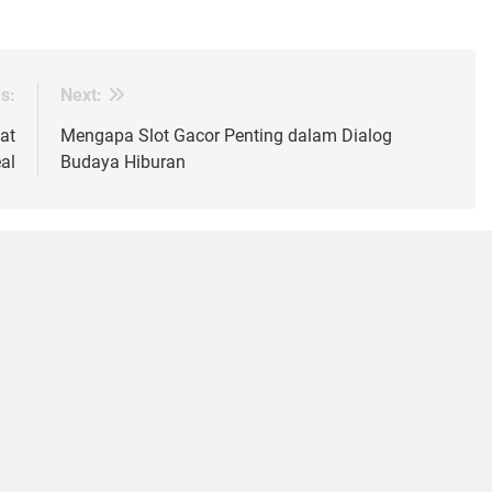
s:
Next:
at
Mengapa Slot Gacor Penting dalam Dialog
al
Budaya Hiburan