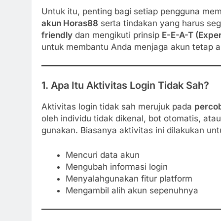
Untuk itu, penting bagi setiap pengguna m
akun Horas88
serta tindakan yang harus sege
friendly
dan mengikuti prinsip
E-E-A-T (Exper
untuk membantu Anda menjaga akun tetap am
1. Apa Itu Aktivitas Login Tidak Sah?
Aktivitas login tidak sah merujuk pada
percob
oleh individu tidak dikenal, bot otomatis, 
gunakan. Biasanya aktivitas ini dilakukan unt
Mencuri data akun
Mengubah informasi login
Menyalahgunakan fitur platform
Mengambil alih akun sepenuhnya