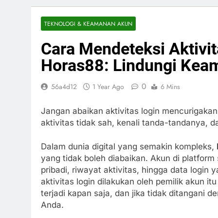
TEKNOLOGI & KEAMANAN AKUN
Cara Mendeteksi Aktivit
Horas88: Lindungi Kea
0
56a4d12
1 Year Ago
6 Mins
Jangan abaikan aktivitas login mencurigakan
aktivitas tidak sah, kenali tanda-tandanya, 
Dalam dunia digital yang semakin kompleks,
yang tidak boleh diabaikan. Akun di platform
pribadi, riwayat aktivitas, hingga data logi
aktivitas login dilakukan oleh pemilik akun itu
terjadi kapan saja, dan jika tidak ditangan
Anda.