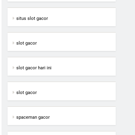
situs slot gacor
slot gacor
slot gacor hari ini
slot gacor
spaceman gacor