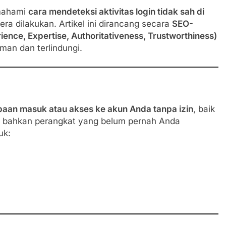
emahami
cara mendeteksi aktivitas login tidak sah di
ra dilakukan. Artikel ini dirancang secara
SEO-
ience, Expertise, Authoritativeness, Trustworthiness)
an dan terlindungi.
aan masuk atau akses ke akun Anda tanpa izin
, baik
atau bahkan perangkat yang belum pernah Anda
uk: