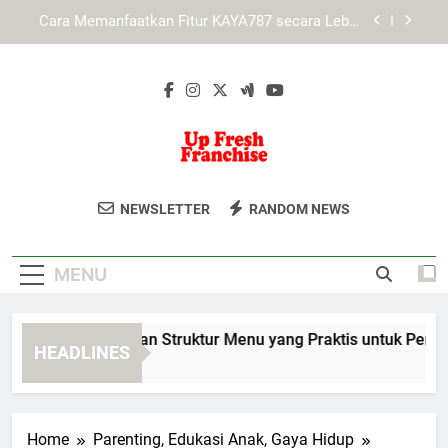
Skip
KAYA787 dengan Antarmuka Responsif untuk
to
Aktivitas Digital Modern
content
KAYA787 dan Penerapan Antarmuka yang Ringkas
serta Informatif
EDWINSLOT dengan Struktur Menu yang Praktis
untuk Pengguna Modern
Cara Memanfaatkan Fitur KAYA787 secara Lebih
Optimal
Up Fresh
Bergabunglah Dalam Bisnis Makanan
KAYA787 dengan Antarmuka Responsif untuk
NEWSLETTER
RANDOM NEWS
Aktivitas Digital Modern
Franchise
Sehat Dengan Up Fresh Franchise.
KAYA787 dan Penerapan Antarmuka yang Ringkas
Kesempatan Bisnis Dengan Tren Sehat
serta Informatif
MENU
Masa Kini.
WINSLOT dengan Struktur Menu yang Praktis untuk Penggun
HEADLINES
Weeks Ago
Home
Parenting, Edukasi Anak, Gaya Hidup