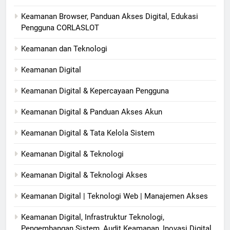
Keamanan Browser, Panduan Akses Digital, Edukasi
Pengguna CORLASLOT
Keamanan dan Teknologi
Keamanan Digital
Keamanan Digital & Kepercayaan Pengguna
Keamanan Digital & Panduan Akses Akun
Keamanan Digital & Tata Kelola Sistem
Keamanan Digital & Teknologi
Keamanan Digital & Teknologi Akses
Keamanan Digital | Teknologi Web | Manajemen Akses
Keamanan Digital, Infrastruktur Teknologi,
Pengembangan Sistem, Audit Keamanan, Inovasi Digital