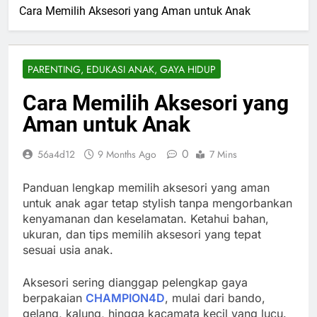
Cara Memilih Aksesori yang Aman untuk Anak
PARENTING, EDUKASI ANAK, GAYA HIDUP
Cara Memilih Aksesori yang
Aman untuk Anak
0
56a4d12
9 Months Ago
7 Mins
Panduan lengkap memilih aksesori yang aman
untuk anak agar tetap stylish tanpa mengorbankan
kenyamanan dan keselamatan. Ketahui bahan,
ukuran, dan tips memilih aksesori yang tepat
sesuai usia anak.
Aksesori sering dianggap pelengkap gaya
berpakaian
CHAMPION4D
, mulai dari bando,
gelang, kalung, hingga kacamata kecil yang lucu.