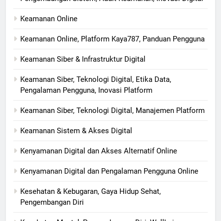
Keamanan Online
Keamanan Online, Platform Kaya787, Panduan Pengguna
Keamanan Siber & Infrastruktur Digital
Keamanan Siber, Teknologi Digital, Etika Data,
Pengalaman Pengguna, Inovasi Platform
Keamanan Siber, Teknologi Digital, Manajemen Platform
Keamanan Sistem & Akses Digital
Kenyamanan Digital dan Akses Alternatif Online
Kenyamanan Digital dan Pengalaman Pengguna Online
Kesehatan & Kebugaran, Gaya Hidup Sehat,
Pengembangan Diri