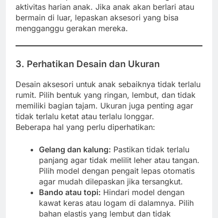
aktivitas harian anak. Jika anak akan berlari atau
bermain di luar, lepaskan aksesori yang bisa
mengganggu gerakan mereka.
3. Perhatikan Desain dan Ukuran
Desain aksesori untuk anak sebaiknya tidak terlalu
rumit. Pilih bentuk yang ringan, lembut, dan tidak
memiliki bagian tajam. Ukuran juga penting agar
tidak terlalu ketat atau terlalu longgar.
Beberapa hal yang perlu diperhatikan:
Gelang dan kalung:
Pastikan tidak terlalu
panjang agar tidak melilit leher atau tangan.
Pilih model dengan pengait lepas otomatis
agar mudah dilepaskan jika tersangkut.
Bando atau topi:
Hindari model dengan
kawat keras atau logam di dalamnya. Pilih
bahan elastis yang lembut dan tidak