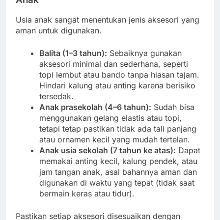
Usia anak sangat menentukan jenis aksesori yang
aman untuk digunakan.
Balita (1–3 tahun):
Sebaiknya gunakan
aksesori minimal dan sederhana, seperti
topi lembut atau bando tanpa hiasan tajam.
Hindari kalung atau anting karena berisiko
tersedak.
Anak prasekolah (4–6 tahun):
Sudah bisa
menggunakan gelang elastis atau topi,
tetapi tetap pastikan tidak ada tali panjang
atau ornamen kecil yang mudah tertelan.
Anak usia sekolah (7 tahun ke atas):
Dapat
memakai anting kecil, kalung pendek, atau
jam tangan anak, asal bahannya aman dan
digunakan di waktu yang tepat (tidak saat
bermain keras atau tidur).
Pastikan setiap aksesori disesuaikan dengan