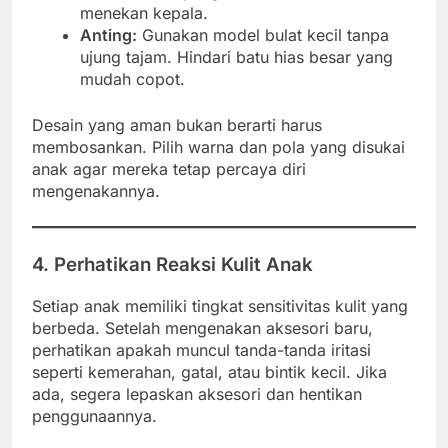
menekan kepala.
Anting:
Gunakan model bulat kecil tanpa
ujung tajam. Hindari batu hias besar yang
mudah copot.
Desain yang aman bukan berarti harus
membosankan. Pilih warna dan pola yang disukai
anak agar mereka tetap percaya diri
mengenakannya.
4. Perhatikan Reaksi Kulit Anak
Setiap anak memiliki tingkat sensitivitas kulit yang
berbeda. Setelah mengenakan aksesori baru,
perhatikan apakah muncul tanda-tanda iritasi
seperti kemerahan, gatal, atau bintik kecil. Jika
ada, segera lepaskan aksesori dan hentikan
penggunaannya.