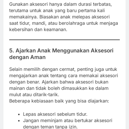
Gunakan aksesori hanya dalam durasi terbatas,
terutama untuk anak yang baru pertama kali
memakainya. Biasakan anak melepas aksesori
saat tidur, mandi, atau berolahraga untuk menjaga
kebersihan dan keamanan.
5. Ajarkan Anak Menggunakan Aksesori
dengan Aman
Selain memilih dengan cermat, penting juga untuk
mengajarkan anak tentang cara memakai aksesori
dengan benar. Ajarkan bahwa aksesori bukan
mainan dan tidak boleh dimasukkan ke dalam
mulut atau ditarik-tarik.
Beberapa kebiasaan baik yang bisa diajarkan:
Lepas aksesori sebelum tidur.
Jangan meminjam atau bertukar aksesori
dengan teman tanpa izin.