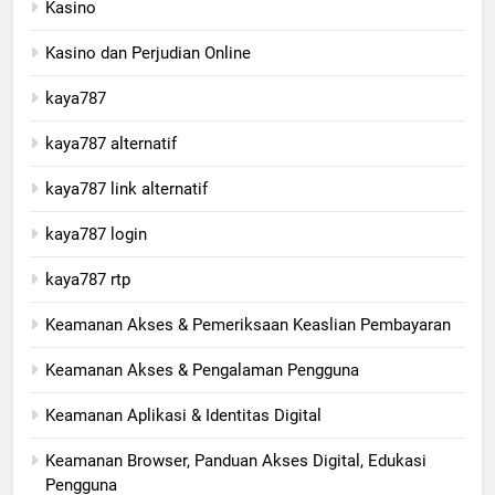
Kasino
Kasino dan Perjudian Online
kaya787
kaya787 alternatif
kaya787 link alternatif
kaya787 login
kaya787 rtp
Keamanan Akses & Pemeriksaan Keaslian Pembayaran
Keamanan Akses & Pengalaman Pengguna
Keamanan Aplikasi & Identitas Digital
Keamanan Browser, Panduan Akses Digital, Edukasi
Pengguna