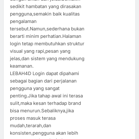
sedikit hambatan yang dirasakan
pengguna,semakin baik kualitas
pengalaman
tersebut.Namun,sederhana bukan
berarti minim perhatian.Halaman
login tetap membutuhkan struktur
visual yang rapi,pesan yang
jelas,dan sistem yang mendukung
keamanan.
LEBAH4D Login dapat dipahami
sebagai bagian dari perjalanan
pengguna yang sangat
penting.Jika tahap awal ini terasa
sulit,maka kesan terhadap brand
bisa menurun.Sebaliknya,jika
proses masuk terasa
mudah,terarah,dan
konsisten,pengguna akan lebih