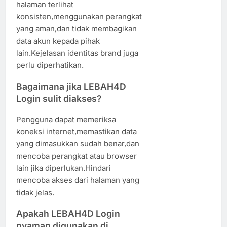
halaman terlihat
konsisten,menggunakan perangkat
yang aman,dan tidak membagikan
data akun kepada pihak
lain.Kejelasan identitas brand juga
perlu diperhatikan.
Bagaimana jika LEBAH4D
Login sulit diakses?
Pengguna dapat memeriksa
koneksi internet,memastikan data
yang dimasukkan sudah benar,dan
mencoba perangkat atau browser
lain jika diperlukan.Hindari
mencoba akses dari halaman yang
tidak jelas.
Apakah LEBAH4D Login
nyaman digunakan di