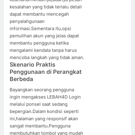
kesalahan yang tidak terlalu detail
dapat membantu mencegah
penyalahgunaan
informasi.Sementara itu,opsi
pemulihan akun yang jelas dapat
membantu pengguna ketika
mengalami kendala tanpa harus
mencoba langkah yang tidak aman.
Skenario Praktis
Penggunaan di Perangkat
Berbeda
Bayangkan seorang pengguna
ingin mengakses LEBAH4D Login
melalui ponsel saat sedang
bepergian.Dalam kondisi seperti
ini,halaman yang responsif akan
sangat membantu.Pengguna
membutuhkan tombol yang mudah