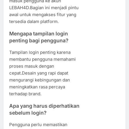
masuk pengguna ke akun
LEBAH4D.Bagian ini menjadi pintu
awal untuk mengakses fitur yang
tersedia dalam platform.
Mengapa tampilan login
penting bagi pengguna?
Tampilan login penting karena
membantu pengguna memahami
proses masuk dengan
cepat.Desain yang rapi dapat
mengurangi kebingungan dan
meningkatkan rasa percaya
terhadap brand.
Apa yang harus diperhatikan
sebelum login?
Pengguna perlu memastikan