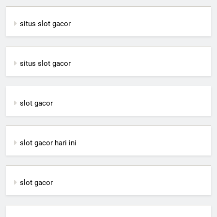
situs slot gacor
situs slot gacor
slot gacor
slot gacor hari ini
slot gacor