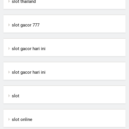
slot thailand
slot gacor 777
slot gacor hari ini
slot gacor hari ini
slot
slot online