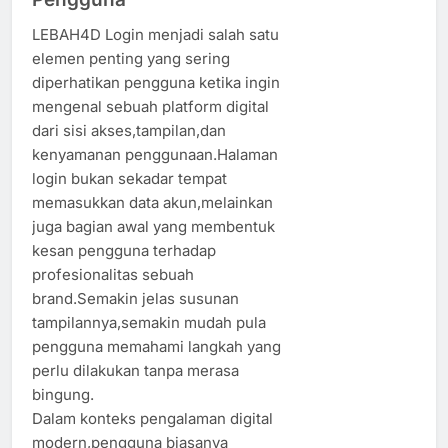
LEBAH4D Login menjadi salah satu
elemen penting yang sering
diperhatikan pengguna ketika ingin
mengenal sebuah platform digital
dari sisi akses,tampilan,dan
kenyamanan penggunaan.Halaman
login bukan sekadar tempat
memasukkan data akun,melainkan
juga bagian awal yang membentuk
kesan pengguna terhadap
profesionalitas sebuah
brand.Semakin jelas susunan
tampilannya,semakin mudah pula
pengguna memahami langkah yang
perlu dilakukan tanpa merasa
bingung.
Dalam konteks pengalaman digital
modern,pengguna biasanya