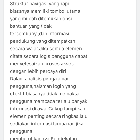
Struktur navigasi yang rapi
biasanya memiliki tombol utama
yang mudah ditemukan,opsi
bantuan yang tidak
tersembunyi,dan informasi
pendukung yang ditempatkan
secara wajar.Jika semua elemen
ditata secara logis,pengguna dapat
menyelesaikan proses akses
dengan lebih percaya diri.
Dalam analisis pengalaman
pengguna,halaman login yang
efektif biasanya tidak memaksa
pengguna membaca terlalu banyak
informasi di awal.Cukup tampilkan
elemen penting secara ringkas,lalu
sediakan informasi tambahan jika
pengguna
membutuhkannya.Pendekatan