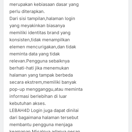
merupakan kebiasaan dasar yang
perlu diterapkan.
Dari sisi tampilan,halaman login
yang meyakinkan biasanya
memiliki identitas brand yang
konsisten,tidak menampilkan
elemen mencurigakan,dan tidak
meminta data yang tidak
relevan.Pengguna sebaiknya
berhati-hati jika menemukan
halaman yang tampak berbeda
secara ekstrem,memiliki banyak
pop-up mengganggu,atau meminta
informasi berlebihan di luar
kebutuhan akses.
LEBAH4D Login juga dapat dinilai
dari bagaimana halaman tersebut
membantu pengguna menjaga
keamanan.Misalnya,adanya pesan