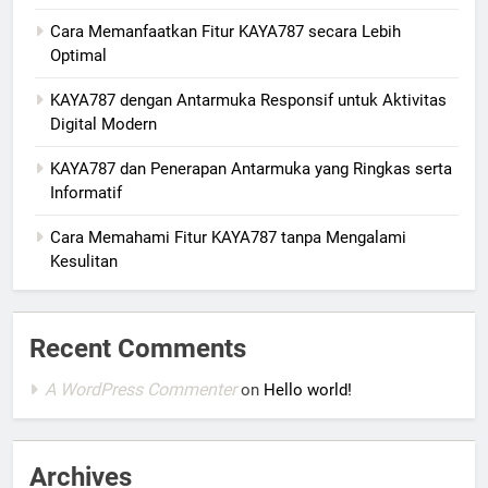
Cara Memanfaatkan Fitur KAYA787 secara Lebih
Optimal
KAYA787 dengan Antarmuka Responsif untuk Aktivitas
Digital Modern
KAYA787 dan Penerapan Antarmuka yang Ringkas serta
Informatif
Cara Memahami Fitur KAYA787 tanpa Mengalami
Kesulitan
Recent Comments
A WordPress Commenter
on
Hello world!
Archives