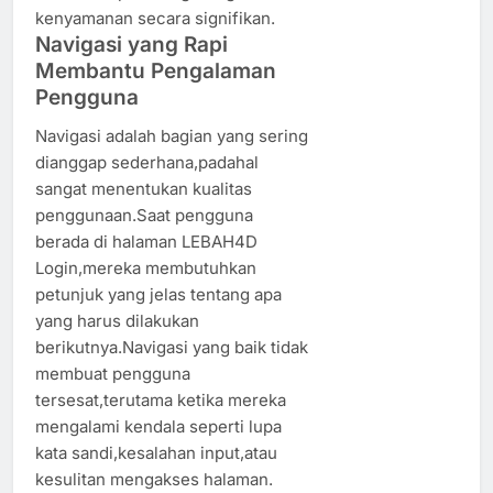
kenyamanan secara signifikan.
Navigasi yang Rapi
Membantu Pengalaman
Pengguna
Navigasi adalah bagian yang sering
dianggap sederhana,padahal
sangat menentukan kualitas
penggunaan.Saat pengguna
berada di halaman LEBAH4D
Login,mereka membutuhkan
petunjuk yang jelas tentang apa
yang harus dilakukan
berikutnya.Navigasi yang baik tidak
membuat pengguna
tersesat,terutama ketika mereka
mengalami kendala seperti lupa
kata sandi,kesalahan input,atau
kesulitan mengakses halaman.