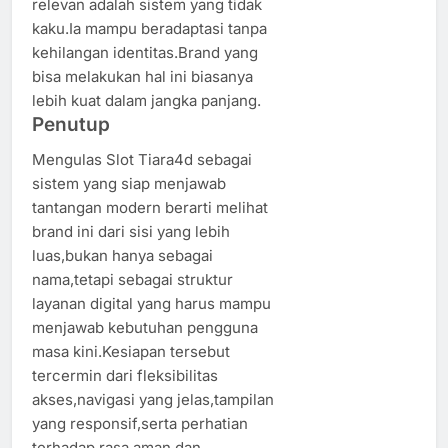
relevan adalah sistem yang tidak
kaku.Ia mampu beradaptasi tanpa
kehilangan identitas.Brand yang
bisa melakukan hal ini biasanya
lebih kuat dalam jangka panjang.
Penutup
Mengulas Slot Tiara4d sebagai
sistem yang siap menjawab
tantangan modern berarti melihat
brand ini dari sisi yang lebih
luas,bukan hanya sebagai
nama,tetapi sebagai struktur
layanan digital yang harus mampu
menjawab kebutuhan pengguna
masa kini.Kesiapan tersebut
tercermin dari fleksibilitas
akses,navigasi yang jelas,tampilan
yang responsif,serta perhatian
terhadap rasa aman dan