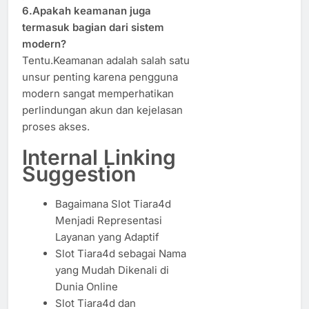
6.Apakah keamanan juga
termasuk bagian dari sistem
modern?
Tentu.Keamanan adalah salah satu
unsur penting karena pengguna
modern sangat memperhatikan
perlindungan akun dan kejelasan
proses akses.
Internal Linking
Suggestion
Bagaimana Slot Tiara4d
Menjadi Representasi
Layanan yang Adaptif
Slot Tiara4d sebagai Nama
yang Mudah Dikenali di
Dunia Online
Slot Tiara4d dan