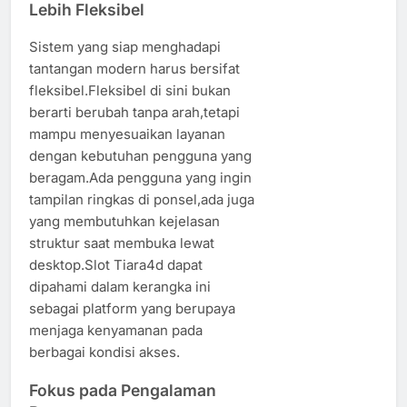
Lebih Fleksibel
Sistem yang siap menghadapi
tantangan modern harus bersifat
fleksibel.Fleksibel di sini bukan
berarti berubah tanpa arah,tetapi
mampu menyesuaikan layanan
dengan kebutuhan pengguna yang
beragam.Ada pengguna yang ingin
tampilan ringkas di ponsel,ada juga
yang membutuhkan kejelasan
struktur saat membuka lewat
desktop.Slot Tiara4d dapat
dipahami dalam kerangka ini
sebagai platform yang berupaya
menjaga kenyamanan pada
berbagai kondisi akses.
Fokus pada Pengalaman