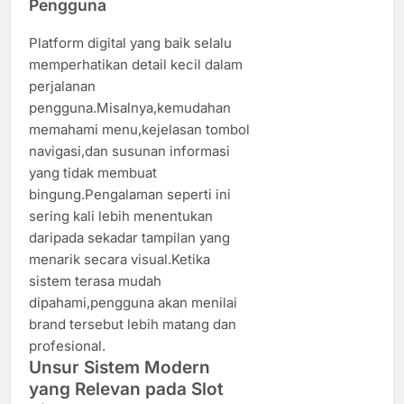
Pengguna
Platform digital yang baik selalu
memperhatikan detail kecil dalam
perjalanan
pengguna.Misalnya,kemudahan
memahami menu,kejelasan tombol
navigasi,dan susunan informasi
yang tidak membuat
bingung.Pengalaman seperti ini
sering kali lebih menentukan
daripada sekadar tampilan yang
menarik secara visual.Ketika
sistem terasa mudah
dipahami,pengguna akan menilai
brand tersebut lebih matang dan
profesional.
Unsur Sistem Modern
yang Relevan pada Slot