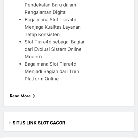
Pendekatan Baru dalam
Pengalaman Digital
Bagaimana Slot Tiara4d
Menjaga Kualitas Layanan
Tetap Konsisten
Slot Tiara4d sebagai Bagian
dari Evolusi Sistem Online
Modern
Bagaimana Slot Tiara4d
Menjadi Bagian dari Tren
Platform Online
Read More
SITUS LINK SLOT GACOR