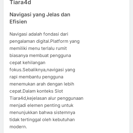
Tiara4d
Navigasi yang Jelas dan
Efisien
Navigasi adalah fondasi dari
pengalaman digital.Platform yang
memiliki menu terlalu rumit
biasanya membuat pengguna
cepat kehilangan
fokus.Sebaliknya,navigasi yang
rapi membantu pengguna
menemukan arah dengan lebih
cepat.Dalam konteks Slot
Tiara4d,kejelasan alur penggunaan
menjadi elemen penting untuk
menunjukkan bahwa sistemnya
tidak tertinggal oleh kebutuhan
modern.