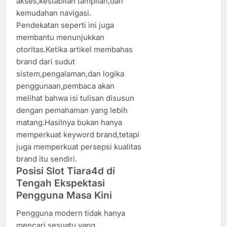
akses,kestabilan tampilan,dan
kemudahan navigasi.
Pendekatan seperti ini juga
membantu menunjukkan
otoritas.Ketika artikel membahas
brand dari sudut
sistem,pengalaman,dan logika
penggunaan,pembaca akan
melihat bahwa isi tulisan disusun
dengan pemahaman yang lebih
matang.Hasilnya bukan hanya
memperkuat keyword brand,tetapi
juga memperkuat persepsi kualitas
brand itu sendiri.
Posisi Slot Tiara4d di
Tengah Ekspektasi
Pengguna Masa Kini
Pengguna modern tidak hanya
mencari sesuatu yang