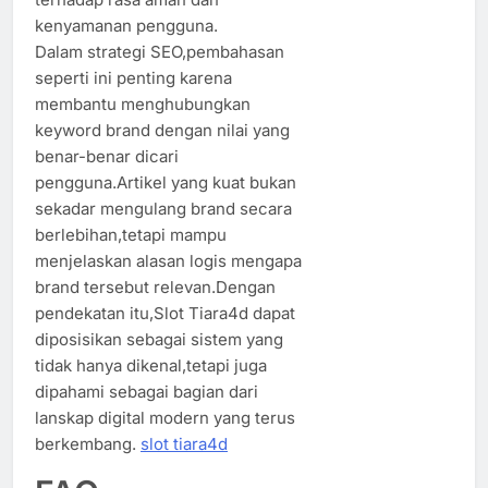
kenyamanan pengguna.
Dalam strategi SEO,pembahasan
seperti ini penting karena
membantu menghubungkan
keyword brand dengan nilai yang
benar-benar dicari
pengguna.Artikel yang kuat bukan
sekadar mengulang brand secara
berlebihan,tetapi mampu
menjelaskan alasan logis mengapa
brand tersebut relevan.Dengan
pendekatan itu,Slot Tiara4d dapat
diposisikan sebagai sistem yang
tidak hanya dikenal,tetapi juga
dipahami sebagai bagian dari
lanskap digital modern yang terus
berkembang.
slot tiara4d