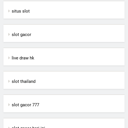
situs slot
slot gacor
live draw hk
slot thailand
slot gacor 777