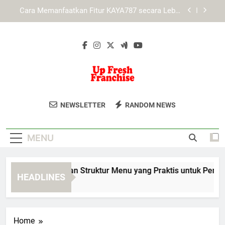
Skip
KAYA787 dengan Antarmuka Responsif untuk
to
Aktivitas Digital Modern
content
KAYA787 dan Penerapan Antarmuka yang Ringkas
serta Informatif
EDWINSLOT dengan Struktur Menu yang Praktis
untuk Pengguna Modern
Cara Memanfaatkan Fitur KAYA787 secara Lebih
Optimal
Up Fresh
Bergabunglah Dalam Bisnis Makanan
KAYA787 dengan Antarmuka Responsif untuk
NEWSLETTER
RANDOM NEWS
Aktivitas Digital Modern
Franchise
Sehat Dengan Up Fresh Franchise.
KAYA787 dan Penerapan Antarmuka yang Ringkas
Kesempatan Bisnis Dengan Tren Sehat
serta Informatif
MENU
Masa Kini.
WINSLOT dengan Struktur Menu yang Praktis untuk Pengguna
HEADLINES
eeks Ago
Home