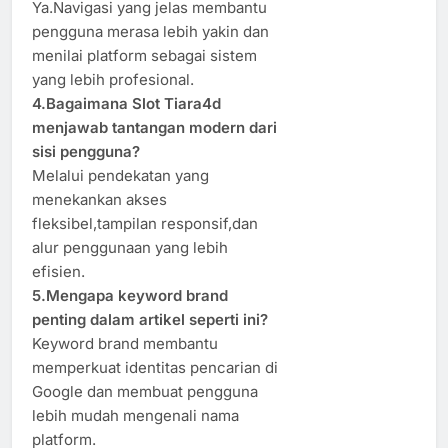
Ya.Navigasi yang jelas membantu
pengguna merasa lebih yakin dan
menilai platform sebagai sistem
yang lebih profesional.
4.Bagaimana Slot Tiara4d
menjawab tantangan modern dari
sisi pengguna?
Melalui pendekatan yang
menekankan akses
fleksibel,tampilan responsif,dan
alur penggunaan yang lebih
efisien.
5.Mengapa keyword brand
penting dalam artikel seperti ini?
Keyword brand membantu
memperkuat identitas pencarian di
Google dan membuat pengguna
lebih mudah mengenali nama
platform.