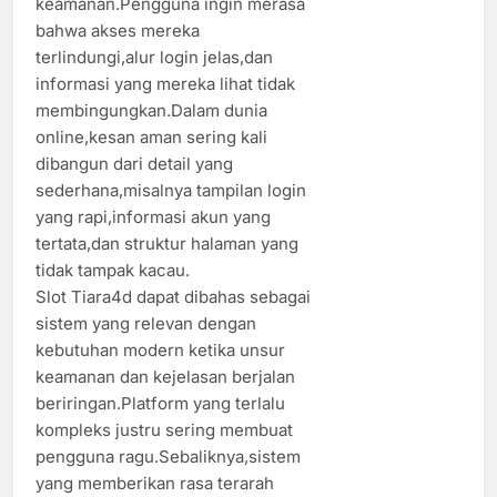
keamanan.Pengguna ingin merasa
bahwa akses mereka
terlindungi,alur login jelas,dan
informasi yang mereka lihat tidak
membingungkan.Dalam dunia
online,kesan aman sering kali
dibangun dari detail yang
sederhana,misalnya tampilan login
yang rapi,informasi akun yang
tertata,dan struktur halaman yang
tidak tampak kacau.
Slot Tiara4d dapat dibahas sebagai
sistem yang relevan dengan
kebutuhan modern ketika unsur
keamanan dan kejelasan berjalan
beriringan.Platform yang terlalu
kompleks justru sering membuat
pengguna ragu.Sebaliknya,sistem
yang memberikan rasa terarah