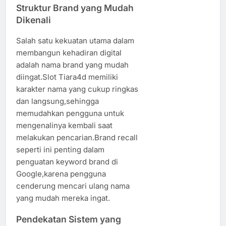
Struktur Brand yang Mudah
Dikenali
Salah satu kekuatan utama dalam
membangun kehadiran digital
adalah nama brand yang mudah
diingat.Slot Tiara4d memiliki
karakter nama yang cukup ringkas
dan langsung,sehingga
memudahkan pengguna untuk
mengenalinya kembali saat
melakukan pencarian.Brand recall
seperti ini penting dalam
penguatan keyword brand di
Google,karena pengguna
cenderung mencari ulang nama
yang mudah mereka ingat.
Pendekatan Sistem yang