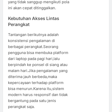
yang tidak sanggup mengikuti pola
ini akan cepat ditinggalkan.
Kebutuhan Akses Lintas
Perangkat
Tantangan berikutnya adalah
konsistensi pengalaman di
berbagai perangkat.Seorang
pengguna bisa membuka platform
dari laptop pada pagi hari,lalu
berpindah ke ponsel di siang atau
malam hari.Jika pengalaman yang
diterima jauh berbeda,maka
kepercayaan terhadap platform
bisa menurun.Karena itu,sistem
modern harus responsif dan tidak
bergantung pada satu jenis
perangkat saja.