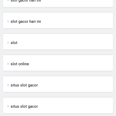
slot gacor hari ini
slot gacor hari ini
slot
slot online
situs slot gacor
situs slot gacor