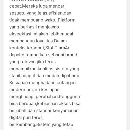
cepat.Mereka juga mencari
sesuatu yang jelas,efisien,dan
tidak membuang waktu.Platform
yang berhasil menjawab
ekspektasi ini akan lebih mudah
membangun loyalitas.Dalam
konteks tersebut,Slot Tiara4d
dapat ditempatkan sebagai brand
yang relevan jika terus
menampilkan kualitas sistem yang
stabil,adaptif,dan mudah dipahami.
Kesiapan menghadapi tantangan
modern berarti kesiapan
menghadapi perubahan.Pengguna
bisa berubah,kebiasaan akses bisa
berubah,dan standar kenyamanan
digital pun terus
berkembang.Sistem yang tetap