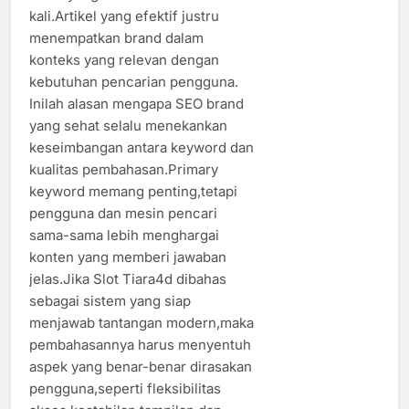
kali.Artikel yang efektif justru
menempatkan brand dalam
konteks yang relevan dengan
kebutuhan pencarian pengguna.
Inilah alasan mengapa SEO brand
yang sehat selalu menekankan
keseimbangan antara keyword dan
kualitas pembahasan.Primary
keyword memang penting,tetapi
pengguna dan mesin pencari
sama-sama lebih menghargai
konten yang memberi jawaban
jelas.Jika Slot Tiara4d dibahas
sebagai sistem yang siap
menjawab tantangan modern,maka
pembahasannya harus menyentuh
aspek yang benar-benar dirasakan
pengguna,seperti fleksibilitas