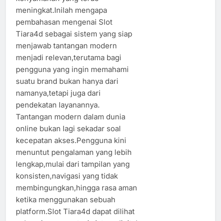
meningkat.Inilah mengapa
pembahasan mengenai Slot
Tiara4d sebagai sistem yang siap
menjawab tantangan modern
menjadi relevan,terutama bagi
pengguna yang ingin memahami
suatu brand bukan hanya dari
namanya,tetapi juga dari
pendekatan layanannya.
Tantangan modern dalam dunia
online bukan lagi sekadar soal
kecepatan akses.Pengguna kini
menuntut pengalaman yang lebih
lengkap,mulai dari tampilan yang
konsisten,navigasi yang tidak
membingungkan,hingga rasa aman
ketika menggunakan sebuah
platform.Slot Tiara4d dapat dilihat