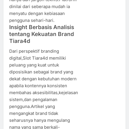
dinilai dari seberapa mudah ia
menyatu dengan kebiasaan
pengguna sehari-hari.
Insight Berbasis Analisis
tentang Kekuatan Brand
Tiara4d
Dari perspektif branding
digital,Slot Tiara4d memiliki
peluang yang kuat untuk
diposisikan sebagai brand yang
dekat dengan kebutuhan modern
apabila kontennya konsisten
membahas aksesibilitas,kejelasan
sistem,dan pengalaman
pengguna.Artikel yang
mengangkat brand tidak
seharusnya hanya mengulang
nama yang sama berkali-