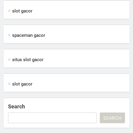
slot gacor
spaceman gacor
situs slot gacor
slot gacor
Search
SEARCH