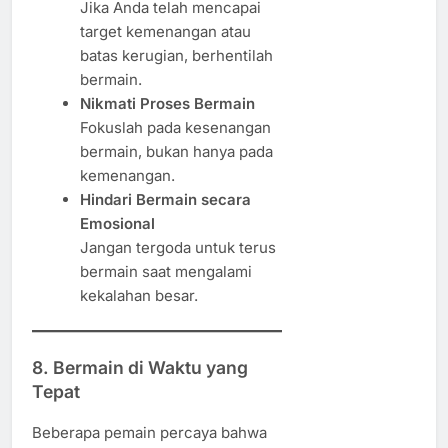
Jika Anda telah mencapai
target kemenangan atau
batas kerugian, berhentilah
bermain.
Nikmati Proses Bermain
Fokuslah pada kesenangan
bermain, bukan hanya pada
kemenangan.
Hindari Bermain secara
Emosional
Jangan tergoda untuk terus
bermain saat mengalami
kekalahan besar.
8. Bermain di Waktu yang
Tepat
Beberapa pemain percaya bahwa