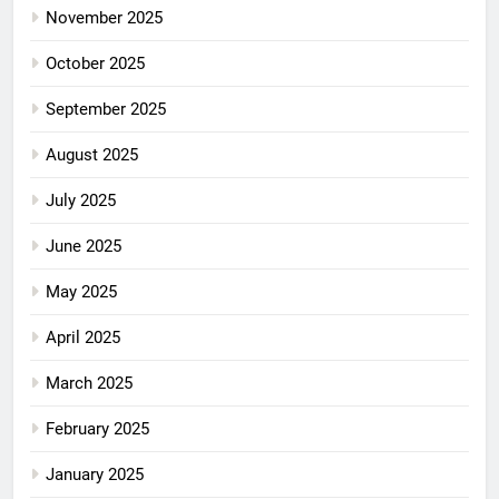
November 2025
October 2025
September 2025
August 2025
July 2025
June 2025
May 2025
April 2025
March 2025
February 2025
January 2025