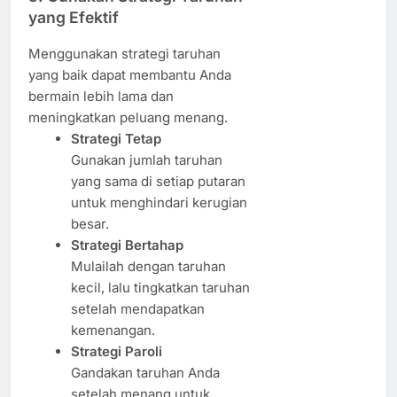
yang Efektif
Menggunakan strategi taruhan
yang baik dapat membantu Anda
bermain lebih lama dan
meningkatkan peluang menang.
Strategi Tetap
Gunakan jumlah taruhan
yang sama di setiap putaran
untuk menghindari kerugian
besar.
Strategi Bertahap
Mulailah dengan taruhan
kecil, lalu tingkatkan taruhan
setelah mendapatkan
kemenangan.
Strategi Paroli
Gandakan taruhan Anda
setelah menang untuk