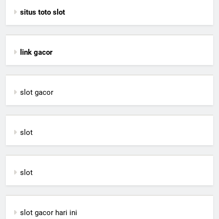
situs toto slot
link gacor
slot gacor
slot
slot
slot gacor hari ini