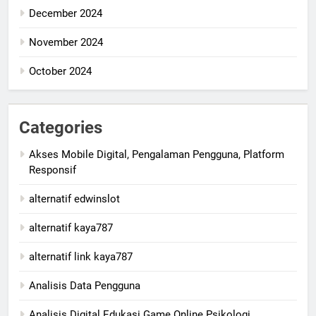
December 2024
November 2024
October 2024
Categories
Akses Mobile Digital, Pengalaman Pengguna, Platform
Responsif
alternatif edwinslot
alternatif kaya787
alternatif link kaya787
Analisis Data Pengguna
Analisis Digital Edukasi Game Online Psikologi