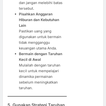
dan jangan melebihi batas
tersebut.
Pisahkan Anggaran
Hiburan dan Kebutuhan
Lain
Pastikan uang yang
digunakan untuk bermain
tidak mengganggu
keuangan utama Anda.
Bermain dengan Taruhan
Kecil di Awal
Mulailah dengan taruhan
kecil untuk mempelajari
dinamika permainan
sebelum meningkatkan
taruhan.
5. Gunakan Strategi Taruhan