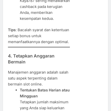
Kaya787 sering menawarkan
cashback pada kerugian
Anda, memberikan
kesempatan kedua.
Tips
: Bacalah syarat dan ketentuan
setiap bonus untuk
memanfaatkannya dengan optimal.
4. Tetapkan Anggaran
Bermain
Manajemen anggaran adalah salah
satu aspek terpenting dalam
bermain slot online.
Tentukan Batas Harian atau
Mingguan
Tetapkan jumlah maksimum
yang Anda siap keluarkan