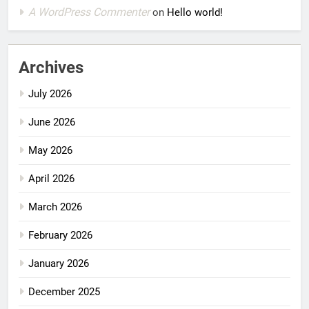
A WordPress Commenter
on
Hello world!
Archives
July 2026
June 2026
May 2026
April 2026
March 2026
February 2026
January 2026
December 2025