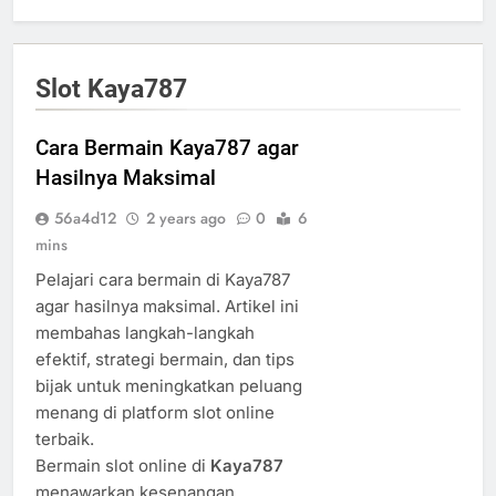
Slot Kaya787
Cara Bermain Kaya787 agar
Hasilnya Maksimal
56a4d12
2 years ago
0
6
mins
Pelajari cara bermain di Kaya787
agar hasilnya maksimal. Artikel ini
membahas langkah-langkah
efektif, strategi bermain, dan tips
bijak untuk meningkatkan peluang
menang di platform slot online
terbaik.
Bermain slot online di
Kaya787
menawarkan kesenangan