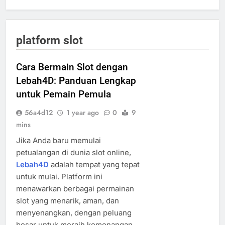
platform slot
Cara Bermain Slot dengan
Lebah4D: Panduan Lengkap
untuk Pemain Pemula
56a4d12
1 year ago
0
9
mins
Jika Anda baru memulai
petualangan di dunia slot online,
Lebah4D
adalah tempat yang tepat
untuk mulai. Platform ini
menawarkan berbagai permainan
slot yang menarik, aman, dan
menyenangkan, dengan peluang
besar untuk meraih kemenangan.