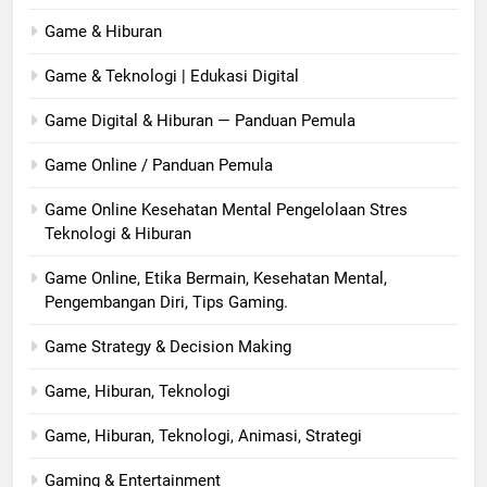
Game & Hiburan
Game & Teknologi | Edukasi Digital
Game Digital & Hiburan — Panduan Pemula
Game Online / Panduan Pemula
Game Online Kesehatan Mental Pengelolaan Stres
Teknologi & Hiburan
Game Online, Etika Bermain, Kesehatan Mental,
Pengembangan Diri, Tips Gaming.
Game Strategy & Decision Making
Game, Hiburan, Teknologi
Game, Hiburan, Teknologi, Animasi, Strategi
Gaming & Entertainment