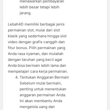
menawarkan pembayaran
lebih besar tetapi lebih
jarang.
Lebah4D memiliki berbagai jenis
permainan slot, mulai dari slot
klasik yang sederhana hingga slot
video dengan grafis canggih dan
fitur bonus. Pilih permainan yang
Anda rasa nyaman, dan mulailah
dengan taruhan yang kecil agar
Anda bisa bermain lebih lama dan
mempelajari cara kerja permainan.
Tentukan Anggaran Bermain
Sebelum mulai bermain,
penting untuk menentukan
anggaran permainan Anda.
Ini akan membantu Anda
mengelola uang dan