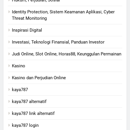
Hukum, Perjudian, Sosial
Identity Protection, Sistem Keamanan Aplikasi, Cyber
Threat Monitoring
Inspirasi Digital
Investasi, Teknologi Finansial, Panduan Investor
Judi Online, Slot Online, Horas88, Keunggulan Permainan
Kasino
Kasino dan Perjudian Online
kaya787
kaya787 alternatif
kaya787 link alternatif
kaya787 login