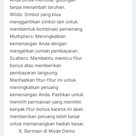
tanpa menambah taruhan.
Wilds: Simbol yang bisa
menggantikan simbol lain untuk
membentuk kombinasi pemenang.
Multipliers: Meningkatkan
kemenangan Anda dengan
mengalikan jumlah pembayaran.
Scatters: Membantu memicu fitur
bonus atau memberikan
pembayaran langsung.
Manfaatkan fitur-fitur ini untuk
meningkatkan peluang
kemenangan Anda. Pastikan untuk
memilih permainan yang memiliki
banyak fitur bonus karena ini akan
memberikan peluang lebih besar
untuk memenangkan hadiah besar.
Bermain di Mode Demo