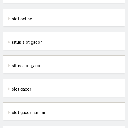
slot online
situs slot gacor
situs slot gacor
slot gacor
slot gacor hari ini