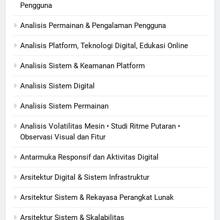
Pengguna
Analisis Permainan & Pengalaman Pengguna
Analisis Platform, Teknologi Digital, Edukasi Online
Analisis Sistem & Keamanan Platform
Analisis Sistem Digital
Analisis Sistem Permainan
Analisis Volatilitas Mesin • Studi Ritme Putaran •
Observasi Visual dan Fitur
Antarmuka Responsif dan Aktivitas Digital
Arsitektur Digital & Sistem Infrastruktur
Arsitektur Sistem & Rekayasa Perangkat Lunak
Arsitektur Sistem & Skalabilitas