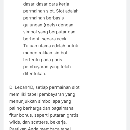
dasar-dasar cara kerja
permainan slot. Slot adalah
permainan berbasis
gulungan (reels) dengan
simbol yang berputar dan
berhenti secara acak.
Tujuan utama adalah untuk
mencocokkan simbol
tertentu pada garis
pembayaran yang telah
ditentukan.
Di Lebah4D, setiap permainan slot
memiliki tabel pembayaran yang
menunjukkan simbol apa yang
paling berharga dan bagaimana
fitur bonus, seperti putaran gratis,
wilds, dan scatters, bekerja.
Pastikan Anda membaca tabel