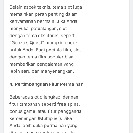
Selain aspek teknis, tema slot juga
memainkan peran penting dalam
kenyamanan bermain. Jika Anda
menyukai petualangan, slot
dengan tema eksplorasi seperti
“Gonzo’s Quest” mungkin cocok
untuk Anda. Bagi pecinta film, slot
dengan tema film populer bisa
memberikan pengalaman yang
lebih seru dan menyenangkan.
4. Pertimbangkan Fitur Permainan
Beberapa slot dilengkapi dengan
fitur tambahan seperti free spins,
bonus game, atau fitur pengganda
kemenangan (Multiplier). Jika
Anda lebih suka permainan yang
dinamis dan penuh kejutan, slot