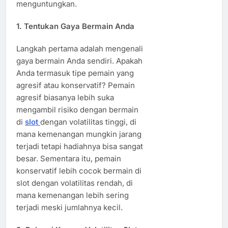
menguntungkan.
1. Tentukan Gaya Bermain Anda
Langkah pertama adalah mengenali
gaya bermain Anda sendiri. Apakah
Anda termasuk tipe pemain yang
agresif atau konservatif? Pemain
agresif biasanya lebih suka
mengambil risiko dengan bermain
di
slot
dengan volatilitas tinggi, di
mana kemenangan mungkin jarang
terjadi tetapi hadiahnya bisa sangat
besar. Sementara itu, pemain
konservatif lebih cocok bermain di
slot dengan volatilitas rendah, di
mana kemenangan lebih sering
terjadi meski jumlahnya kecil.