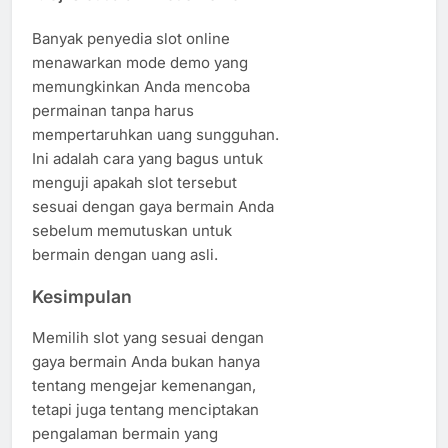
Banyak penyedia slot online
menawarkan mode demo yang
memungkinkan Anda mencoba
permainan tanpa harus
mempertaruhkan uang sungguhan.
Ini adalah cara yang bagus untuk
menguji apakah slot tersebut
sesuai dengan gaya bermain Anda
sebelum memutuskan untuk
bermain dengan uang asli.
Kesimpulan
Memilih slot yang sesuai dengan
gaya bermain Anda bukan hanya
tentang mengejar kemenangan,
tetapi juga tentang menciptakan
pengalaman bermain yang