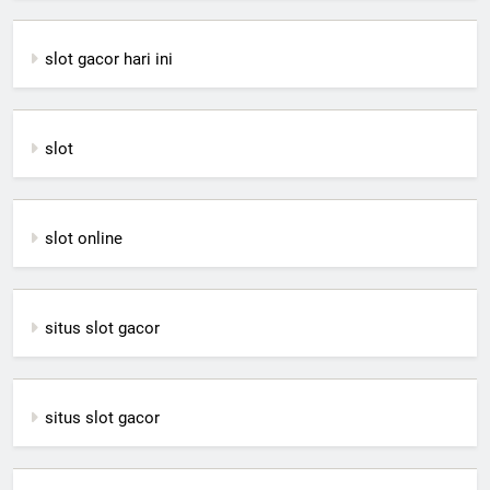
slot gacor hari ini
slot
slot online
situs slot gacor
situs slot gacor