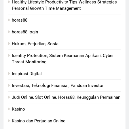
Healthy Lifestyle Productivity Tips Wellness Strategies
Personal Growth Time Management
horas88
horas88 login
Hukum, Perjudian, Sosial
Identity Protection, Sistem Keamanan Aplikasi, Cyber
Threat Monitoring
Inspirasi Digital
Investasi, Teknologi Finansial, Panduan Investor
Judi Online, Slot Online, Horas88, Keunggulan Permainan
Kasino
Kasino dan Perjudian Online