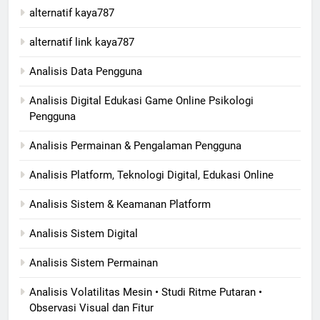
alternatif kaya787
alternatif link kaya787
Analisis Data Pengguna
Analisis Digital Edukasi Game Online Psikologi
Pengguna
Analisis Permainan & Pengalaman Pengguna
Analisis Platform, Teknologi Digital, Edukasi Online
Analisis Sistem & Keamanan Platform
Analisis Sistem Digital
Analisis Sistem Permainan
Analisis Volatilitas Mesin • Studi Ritme Putaran •
Observasi Visual dan Fitur