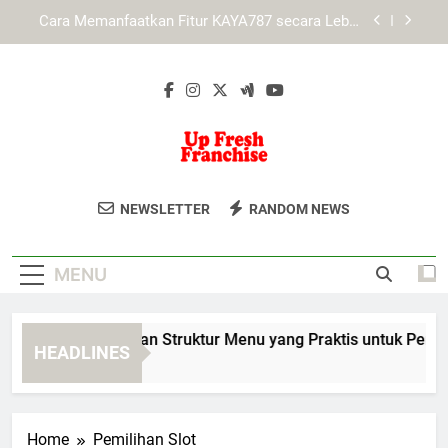
Skip
KAYA787 dengan Antarmuka Responsif untuk
to
Aktivitas Digital Modern
content
KAYA787 dan Penerapan Antarmuka yang Ringkas
serta Informatif
EDWINSLOT dengan Struktur Menu yang Praktis
untuk Pengguna Modern
Cara Memanfaatkan Fitur KAYA787 secara Lebih
Optimal
Up Fresh
Bergabunglah Dalam Bisnis Makanan
KAYA787 dengan Antarmuka Responsif untuk
NEWSLETTER
RANDOM NEWS
Aktivitas Digital Modern
Franchise
Sehat Dengan Up Fresh Franchise.
KAYA787 dan Penerapan Antarmuka yang Ringkas
Kesempatan Bisnis Dengan Tren Sehat
serta Informatif
MENU
Masa Kini.
DWINSLOT dengan Struktur Menu yang Praktis untuk Penggun
HEADLINES
Weeks Ago
Home
Pemilihan Slot