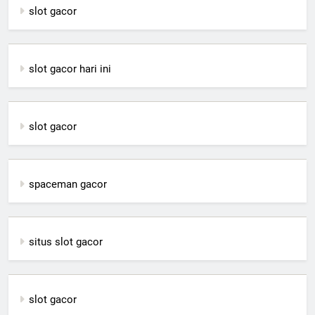
slot gacor
slot gacor hari ini
slot gacor
spaceman gacor
situs slot gacor
slot gacor