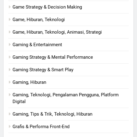
Game Strategy & Decision Making
Game, Hiburan, Teknologi
Game, Hiburan, Teknologi, Animasi, Strategi
Gaming & Entertainment
Gaming Strategy & Mental Performance
Gaming Strategy & Smart Play
Gaming, Hiburan
Gaming, Teknologi, Pengalaman Pengguna, Platform
Digital
Gaming, Tips & Trik, Teknologi, Hiburan
Grafis & Performa Front-End