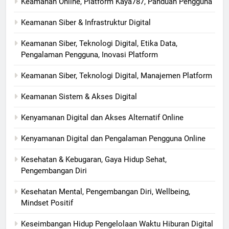
Keamanan Online, Platform Kaya787, Panduan Pengguna
Keamanan Siber & Infrastruktur Digital
Keamanan Siber, Teknologi Digital, Etika Data,
Pengalaman Pengguna, Inovasi Platform
Keamanan Siber, Teknologi Digital, Manajemen Platform
Keamanan Sistem & Akses Digital
Kenyamanan Digital dan Akses Alternatif Online
Kenyamanan Digital dan Pengalaman Pengguna Online
Kesehatan & Kebugaran, Gaya Hidup Sehat,
Pengembangan Diri
Kesehatan Mental, Pengembangan Diri, Wellbeing,
Mindset Positif
Keseimbangan Hidup Pengelolaan Waktu Hiburan Digital