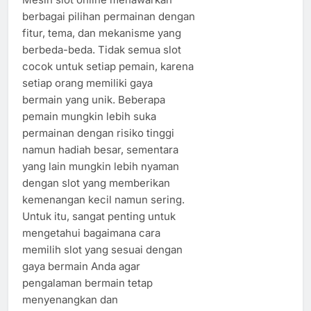
berbagai pilihan permainan dengan
fitur, tema, dan mekanisme yang
berbeda-beda. Tidak semua slot
cocok untuk setiap pemain, karena
setiap orang memiliki gaya
bermain yang unik. Beberapa
pemain mungkin lebih suka
permainan dengan risiko tinggi
namun hadiah besar, sementara
yang lain mungkin lebih nyaman
dengan slot yang memberikan
kemenangan kecil namun sering.
Untuk itu, sangat penting untuk
mengetahui bagaimana cara
memilih slot yang sesuai dengan
gaya bermain Anda agar
pengalaman bermain tetap
menyenangkan dan