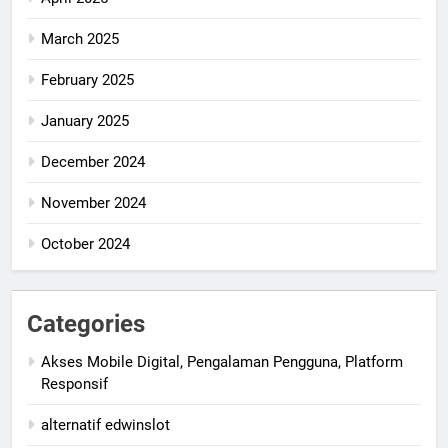
March 2025
February 2025
January 2025
December 2024
November 2024
October 2024
Categories
Akses Mobile Digital, Pengalaman Pengguna, Platform
Responsif
alternatif edwinslot