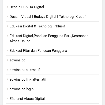
Desain UI & UX Digital
Desain Visual | Budaya Digital | Teknologi Kreatif
Edukasi Digital & Teknologi Inklusif
Edukasi Digital,Panduan Pengguna Baru,Keamanan
Akses Online
Edukasi Fitur dan Panduan Pengguna
edwinslot
edwinslot alternatif
edwinslot link alternatif
edwinslot login
Efisiensi Akses Digital