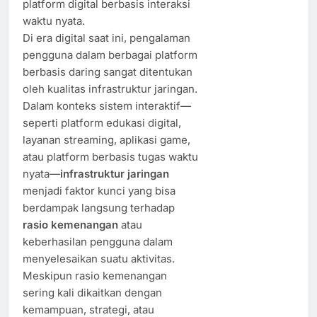
platform digital berbasis interaksi
waktu nyata.
Di era digital saat ini, pengalaman
pengguna dalam berbagai platform
berbasis daring sangat ditentukan
oleh kualitas infrastruktur jaringan.
Dalam konteks sistem interaktif—
seperti platform edukasi digital,
layanan streaming, aplikasi game,
atau platform berbasis tugas waktu
nyata—
infrastruktur jaringan
menjadi faktor kunci yang bisa
berdampak langsung terhadap
rasio kemenangan
atau
keberhasilan pengguna dalam
menyelesaikan suatu aktivitas.
Meskipun rasio kemenangan
sering kali dikaitkan dengan
kemampuan, strategi, atau