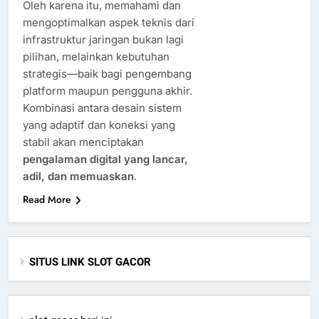
Oleh karena itu, memahami dan
mengoptimalkan aspek teknis dari
infrastruktur jaringan bukan lagi
pilihan, melainkan kebutuhan
strategis—baik bagi pengembang
platform maupun pengguna akhir.
Kombinasi antara desain sistem
yang adaptif dan koneksi yang
stabil akan menciptakan
pengalaman digital yang lancar,
adil, dan memuaskan
.
Read More
SITUS LINK SLOT GACOR