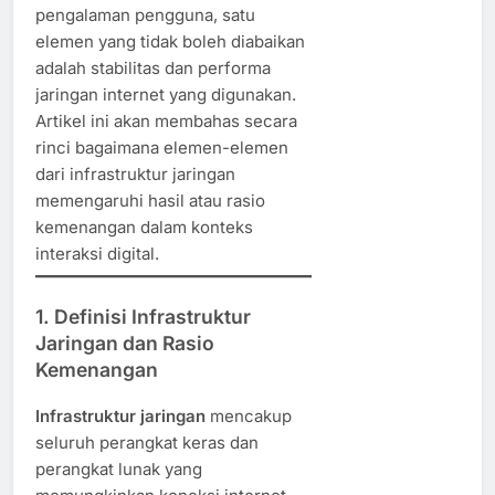
pengalaman pengguna, satu
elemen yang tidak boleh diabaikan
adalah stabilitas dan performa
jaringan internet yang digunakan.
Artikel ini akan membahas secara
rinci bagaimana elemen-elemen
dari infrastruktur jaringan
memengaruhi hasil atau rasio
kemenangan dalam konteks
interaksi digital.
1.
Definisi Infrastruktur
Jaringan dan Rasio
Kemenangan
Infrastruktur jaringan
mencakup
seluruh perangkat keras dan
perangkat lunak yang