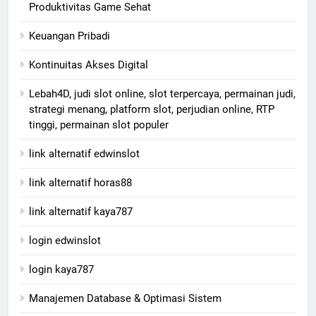
Produktivitas Game Sehat
Keuangan Pribadi
Kontinuitas Akses Digital
Lebah4D, judi slot online, slot terpercaya, permainan judi,
strategi menang, platform slot, perjudian online, RTP
tinggi, permainan slot populer
link alternatif edwinslot
link alternatif horas88
link alternatif kaya787
login edwinslot
login kaya787
Manajemen Database & Optimasi Sistem