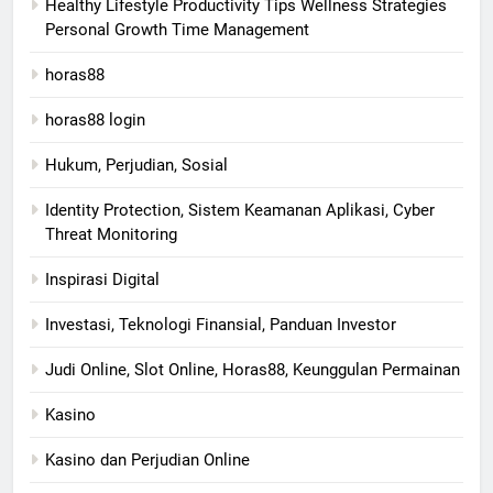
Healthy Lifestyle Productivity Tips Wellness Strategies
Personal Growth Time Management
horas88
horas88 login
Hukum, Perjudian, Sosial
Identity Protection, Sistem Keamanan Aplikasi, Cyber
Threat Monitoring
Inspirasi Digital
Investasi, Teknologi Finansial, Panduan Investor
Judi Online, Slot Online, Horas88, Keunggulan Permainan
Kasino
Kasino dan Perjudian Online