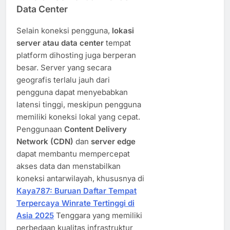
Data Center
Selain koneksi pengguna,
lokasi
server atau data center
tempat
platform dihosting juga berperan
besar. Server yang secara
geografis terlalu jauh dari
pengguna dapat menyebabkan
latensi tinggi, meskipun pengguna
memiliki koneksi lokal yang cepat.
Penggunaan
Content Delivery
Network (CDN)
dan
server edge
dapat membantu mempercepat
akses data dan menstabilkan
koneksi antarwilayah, khususnya di
Kaya787: Buruan Daftar Tempat
Terpercaya Winrate Tertinggi di
Asia 2025
Tenggara yang memiliki
perbedaan kualitas infrastruktur