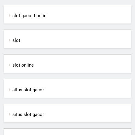
slot gacor hari ini
slot
slot online
situs slot gacor
situs slot gacor