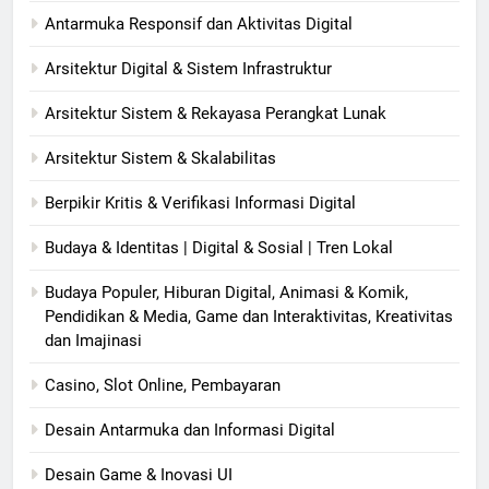
Antarmuka Responsif dan Aktivitas Digital
Arsitektur Digital & Sistem Infrastruktur
Arsitektur Sistem & Rekayasa Perangkat Lunak
Arsitektur Sistem & Skalabilitas
Berpikir Kritis & Verifikasi Informasi Digital
Budaya & Identitas | Digital & Sosial | Tren Lokal
Budaya Populer, Hiburan Digital, Animasi & Komik,
Pendidikan & Media, Game dan Interaktivitas, Kreativitas
dan Imajinasi
Casino, Slot Online, Pembayaran
Desain Antarmuka dan Informasi Digital
Desain Game & Inovasi UI