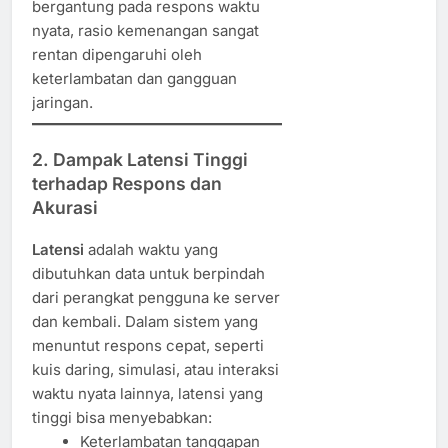
bergantung pada respons waktu
nyata, rasio kemenangan sangat
rentan dipengaruhi oleh
keterlambatan dan gangguan
jaringan.
2.
Dampak Latensi Tinggi
terhadap Respons dan
Akurasi
Latensi
adalah waktu yang
dibutuhkan data untuk berpindah
dari perangkat pengguna ke server
dan kembali. Dalam sistem yang
menuntut respons cepat, seperti
kuis daring, simulasi, atau interaksi
waktu nyata lainnya, latensi yang
tinggi bisa menyebabkan:
Keterlambatan tanggapan