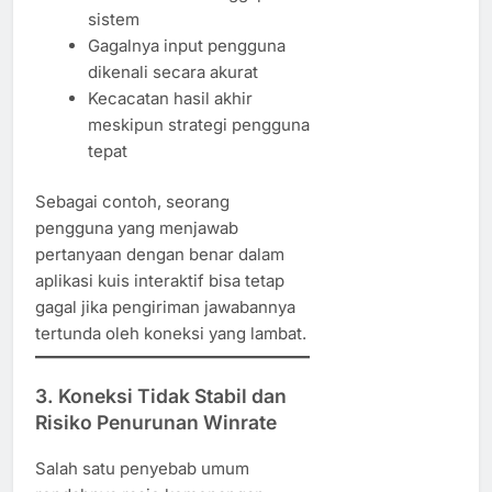
sistem
Gagalnya input pengguna
dikenali secara akurat
Kecacatan hasil akhir
meskipun strategi pengguna
tepat
Sebagai contoh, seorang
pengguna yang menjawab
pertanyaan dengan benar dalam
aplikasi kuis interaktif bisa tetap
gagal jika pengiriman jawabannya
tertunda oleh koneksi yang lambat.
3.
Koneksi Tidak Stabil dan
Risiko Penurunan Winrate
Salah satu penyebab umum