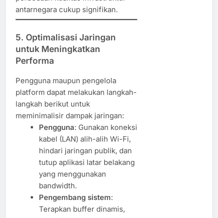
antarnegara cukup signifikan.
5.
Optimalisasi Jaringan
untuk Meningkatkan
Performa
Pengguna maupun pengelola
platform dapat melakukan langkah-
langkah berikut untuk
meminimalisir dampak jaringan:
Pengguna
: Gunakan koneksi
kabel (LAN) alih-alih Wi-Fi,
hindari jaringan publik, dan
tutup aplikasi latar belakang
yang menggunakan
bandwidth.
Pengembang sistem
:
Terapkan buffer dinamis,