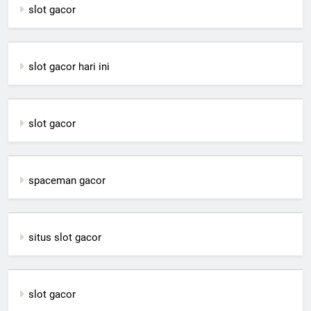
slot gacor
slot gacor hari ini
slot gacor
spaceman gacor
situs slot gacor
slot gacor