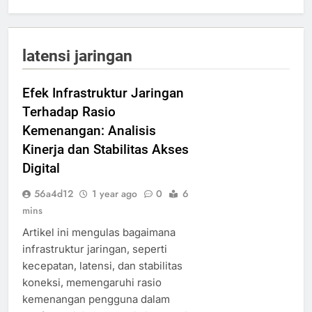
latensi jaringan
Efek Infrastruktur Jaringan
Terhadap Rasio
Kemenangan: Analisis
Kinerja dan Stabilitas Akses
Digital
56a4d12
1 year ago
0
6
mins
Artikel ini mengulas bagaimana
infrastruktur jaringan, seperti
kecepatan, latensi, dan stabilitas
koneksi, memengaruhi rasio
kemenangan pengguna dalam