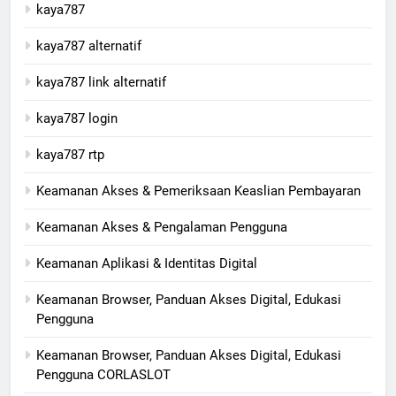
kaya787
kaya787 alternatif
kaya787 link alternatif
kaya787 login
kaya787 rtp
Keamanan Akses & Pemeriksaan Keaslian Pembayaran
Keamanan Akses & Pengalaman Pengguna
Keamanan Aplikasi & Identitas Digital
Keamanan Browser, Panduan Akses Digital, Edukasi
Pengguna
Keamanan Browser, Panduan Akses Digital, Edukasi
Pengguna CORLASLOT