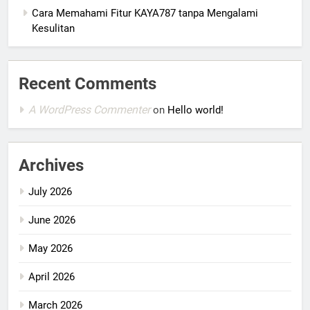
Cara Memahami Fitur KAYA787 tanpa Mengalami
Kesulitan
Recent Comments
A WordPress Commenter
on
Hello world!
Archives
July 2026
June 2026
May 2026
April 2026
March 2026