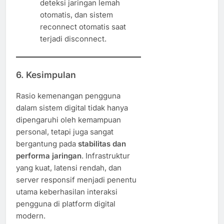
deteksi jaringan lemah
otomatis, dan sistem
reconnect otomatis saat
terjadi disconnect.
6.
Kesimpulan
Rasio kemenangan pengguna
dalam sistem digital tidak hanya
dipengaruhi oleh kemampuan
personal, tetapi juga sangat
bergantung pada
stabilitas dan
performa jaringan
. Infrastruktur
yang kuat, latensi rendah, dan
server responsif menjadi penentu
utama keberhasilan interaksi
pengguna di platform digital
modern.