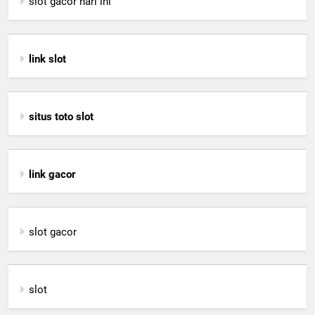
slot gacor hari ini
link slot
situs toto slot
link gacor
slot gacor
slot