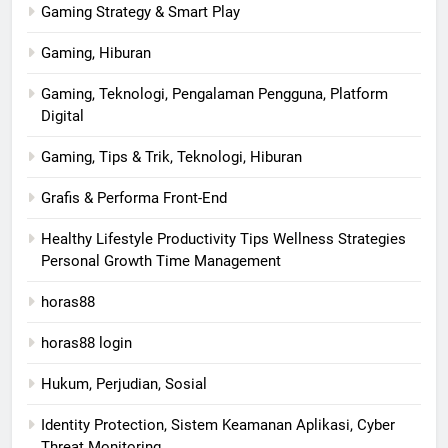
Gaming Strategy & Smart Play
Gaming, Hiburan
Gaming, Teknologi, Pengalaman Pengguna, Platform
Digital
Gaming, Tips & Trik, Teknologi, Hiburan
Grafis & Performa Front-End
Healthy Lifestyle Productivity Tips Wellness Strategies
Personal Growth Time Management
horas88
horas88 login
Hukum, Perjudian, Sosial
Identity Protection, Sistem Keamanan Aplikasi, Cyber
Threat Monitoring