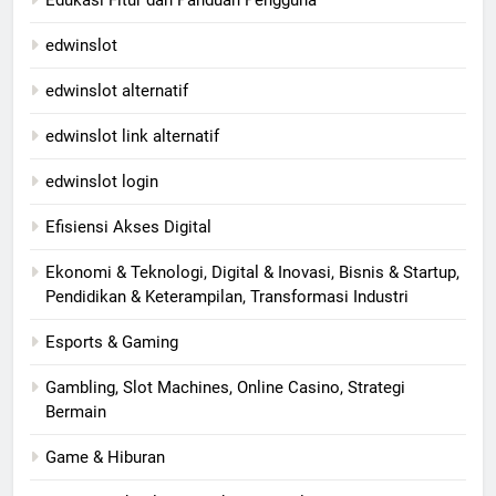
Edukasi Fitur dan Panduan Pengguna
edwinslot
edwinslot alternatif
edwinslot link alternatif
edwinslot login
Efisiensi Akses Digital
Ekonomi & Teknologi, Digital & Inovasi, Bisnis & Startup,
Pendidikan & Keterampilan, Transformasi Industri
Esports & Gaming
Gambling, Slot Machines, Online Casino, Strategi
Bermain
Game & Hiburan