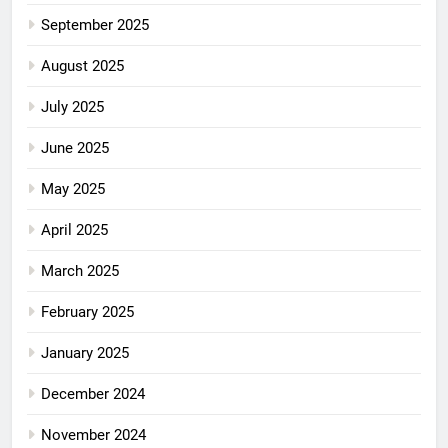
September 2025
August 2025
July 2025
June 2025
May 2025
April 2025
March 2025
February 2025
January 2025
December 2024
November 2024