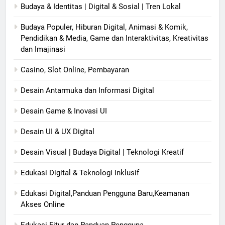
Budaya & Identitas | Digital & Sosial | Tren Lokal
Budaya Populer, Hiburan Digital, Animasi & Komik,
Pendidikan & Media, Game dan Interaktivitas, Kreativitas
dan Imajinasi
Casino, Slot Online, Pembayaran
Desain Antarmuka dan Informasi Digital
Desain Game & Inovasi UI
Desain UI & UX Digital
Desain Visual | Budaya Digital | Teknologi Kreatif
Edukasi Digital & Teknologi Inklusif
Edukasi Digital,Panduan Pengguna Baru,Keamanan
Akses Online