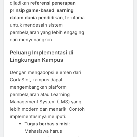
dijadikan
referensi penerapan
prinsip game-based learning
dalam dunia pendidikan
, terutama
untuk mendesain sistem
pembelajaran yang lebih engaging
dan menyenangkan.
Peluang Implementasi di
Lingkungan Kampus
Dengan mengadopsi elemen dari
CorlaSlot, kampus dapat
mengembangkan platform
pembelajaran atau Learning
Management System (LMS) yang
lebih modern dan menarik. Contoh
implementasinya meliputi:
Tugas berbasis misi
:
Mahasiswa harus