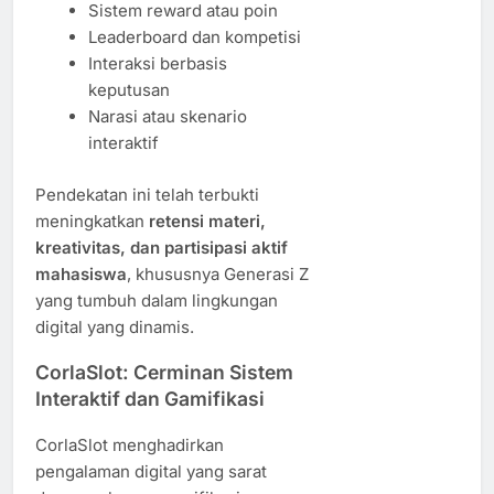
Sistem reward atau poin
Leaderboard dan kompetisi
Interaksi berbasis
keputusan
Narasi atau skenario
interaktif
Pendekatan ini telah terbukti
meningkatkan
retensi materi,
kreativitas, dan partisipasi aktif
mahasiswa
, khususnya Generasi Z
yang tumbuh dalam lingkungan
digital yang dinamis.
CorlaSlot: Cerminan Sistem
Interaktif dan Gamifikasi
CorlaSlot menghadirkan
pengalaman digital yang sarat