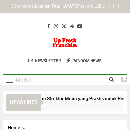
Skip
KAYA787 dengan Antarmuka Responsif untuk
to
Aktivitas Digital Modern
content
KAYA787 dan Penerapan Antarmuka yang Ringkas
serta Informatif
EDWINSLOT dengan Struktur Menu yang Praktis
untuk Pengguna Modern
Cara Memanfaatkan Fitur KAYA787 secara Lebih
Optimal
Up Fresh
Bergabunglah Dalam Bisnis Makanan
KAYA787 dengan Antarmuka Responsif untuk
NEWSLETTER
RANDOM NEWS
Aktivitas Digital Modern
Franchise
Sehat Dengan Up Fresh Franchise.
KAYA787 dan Penerapan Antarmuka yang Ringkas
Kesempatan Bisnis Dengan Tren Sehat
serta Informatif
MENU
Masa Kini.
WINSLOT dengan Struktur Menu yang Praktis untuk Penggun
HEADLINES
Weeks Ago
Home