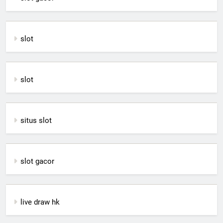
slot
slot
situs slot
slot gacor
live draw hk