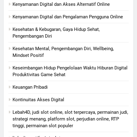
Kenyamanan Digital dan Akses Alternatif Online
Kenyamanan Digital dan Pengalaman Pengguna Online
Kesehatan & Kebugaran, Gaya Hidup Sehat,
Pengembangan Diri
Kesehatan Mental, Pengembangan Diri, Wellbeing,
Mindset Positif
Keseimbangan Hidup Pengelolaan Waktu Hiburan Digital
Produktivitas Game Sehat
Keuangan Pribadi
Kontinuitas Akses Digital
Lebah4D, judi slot online, slot terpercaya, permainan judi,
strategi menang, platform slot, perjudian online, RTP
tinggi, permainan slot populer