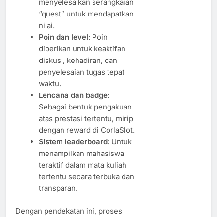
menyelesaikan serangkaian
“quest” untuk mendapatkan
nilai.
Poin dan level
: Poin
diberikan untuk keaktifan
diskusi, kehadiran, dan
penyelesaian tugas tepat
waktu.
Lencana dan badge
:
Sebagai bentuk pengakuan
atas prestasi tertentu, mirip
dengan reward di CorlaSlot.
Sistem leaderboard
: Untuk
menampilkan mahasiswa
teraktif dalam mata kuliah
tertentu secara terbuka dan
transparan.
Dengan pendekatan ini, proses