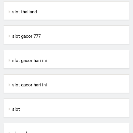
slot thailand
slot gacor 777
slot gacor hari ini
slot gacor hari ini
slot