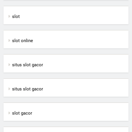
slot
slot online
situs slot gacor
situs slot gacor
slot gacor