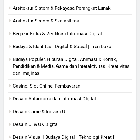
Arsitektur Sistem & Rekayasa Perangkat Lunak
Arsitektur Sistem & Skalabilitas
Berpikir Kritis & Verifikasi Informasi Digital
Budaya & Identitas | Digital & Sosial | Tren Lokal
Budaya Populer, Hiburan Digital, Animasi & Komik,
Pendidikan & Media, Game dan Interaktivitas, Kreativitas
dan Imajinasi
Casino, Slot Online, Pembayaran
Desain Antarmuka dan Informasi Digital
Desain Game & Inovasi UI
Desain UI & UX Digital
Desain Visual | Budaya Digital | Teknologi Kreatif