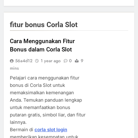
fitur bonus Corla Slot
Cara Menggunakan Fitur
Bonus dalam Corla Slot
56a4d12
1 year ago
0
9
mins
Pelajari cara menggunakan fitur
bonus di Corla Slot untuk
memaksimalkan kemenangan
Anda. Temukan panduan lengkap
untuk memanfaatkan bonus
putaran gratis, simbol liar, dan fitur
lainnya.
Bermain di
corla slot login
memberikan kesempatan untuk