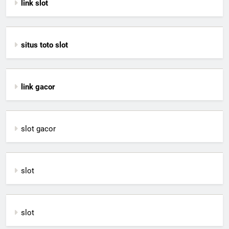
link slot
situs toto slot
link gacor
slot gacor
slot
slot