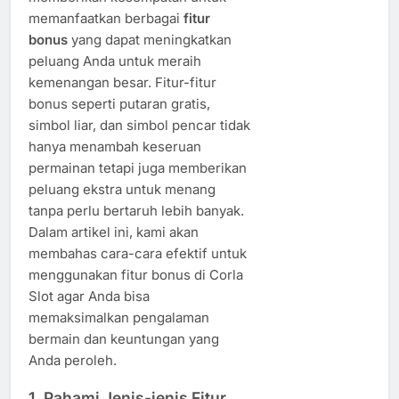
memanfaatkan berbagai
fitur
bonus
yang dapat meningkatkan
peluang Anda untuk meraih
kemenangan besar. Fitur-fitur
bonus seperti putaran gratis,
simbol liar, dan simbol pencar tidak
hanya menambah keseruan
permainan tetapi juga memberikan
peluang ekstra untuk menang
tanpa perlu bertaruh lebih banyak.
Dalam artikel ini, kami akan
membahas cara-cara efektif untuk
menggunakan fitur bonus di Corla
Slot agar Anda bisa
memaksimalkan pengalaman
bermain dan keuntungan yang
Anda peroleh.
1.
Pahami Jenis-jenis Fitur