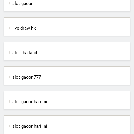
slot gacor
live draw hk
slot thailand
slot gacor 777
slot gacor hari ini
slot gacor hari ini