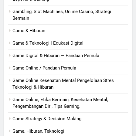
Gambling, Slot Machines, Online Casino, Strategi
Bermain
Game & Hiburan
Game & Teknologi | Edukasi Digital
Game Digital & Hiburan — Panduan Pemula
Game Online / Panduan Pemula
Game Online Kesehatan Mental Pengelolaan Stres
Teknologi & Hiburan
Game Online, Etika Bermain, Kesehatan Mental,
Pengembangan Diri, Tips Gaming.
Game Strategy & Decision Making
Game, Hiburan, Teknologi