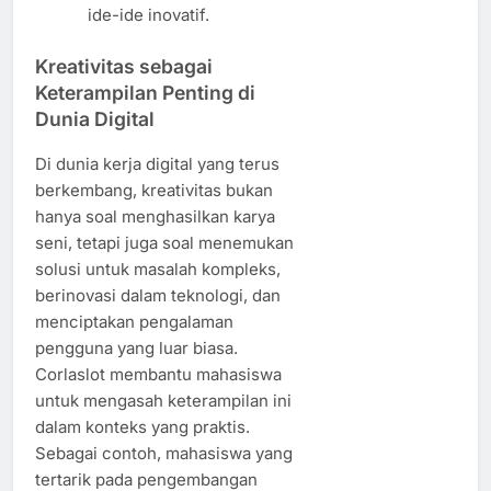
ide-ide inovatif.
Kreativitas sebagai
Keterampilan Penting di
Dunia Digital
Di dunia kerja digital yang terus
berkembang, kreativitas bukan
hanya soal menghasilkan karya
seni, tetapi juga soal menemukan
solusi untuk masalah kompleks,
berinovasi dalam teknologi, dan
menciptakan pengalaman
pengguna yang luar biasa.
Corlaslot membantu mahasiswa
untuk mengasah keterampilan ini
dalam konteks yang praktis.
Sebagai contoh, mahasiswa yang
tertarik pada pengembangan