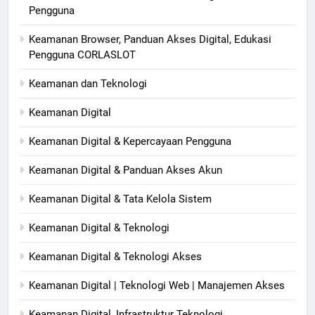
Pengguna
Keamanan Browser, Panduan Akses Digital, Edukasi
Pengguna CORLASLOT
Keamanan dan Teknologi
Keamanan Digital
Keamanan Digital & Kepercayaan Pengguna
Keamanan Digital & Panduan Akses Akun
Keamanan Digital & Tata Kelola Sistem
Keamanan Digital & Teknologi
Keamanan Digital & Teknologi Akses
Keamanan Digital | Teknologi Web | Manajemen Akses
Keamanan Digital, Infrastruktur Teknologi,