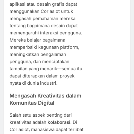
aplikasi atau desain grafis dapat
menggunakan Corlaslot untuk
mengasah pemahaman mereka
tentang bagaimana desain dapat
memengaruhi interaksi pengguna.
Mereka belajar bagaimana
memperbaiki kegunaan platform,
meningkatkan pengalaman
pengguna, dan menciptakan
tampilan yang menarik—semua itu
dapat diterapkan dalam proyek
nyata di dunia industri.
Mengasah Kreativitas dalam
Komunitas Digital
Salah satu aspek penting dari
kreativitas adalah
kolaborasi
. Di
Corlaslot, mahasiswa dapat terlibat