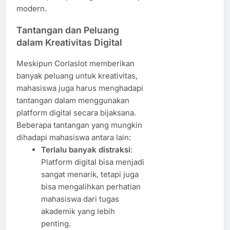
modern.
Tantangan dan Peluang
dalam Kreativitas Digital
Meskipun Corlaslot memberikan
banyak peluang untuk kreativitas,
mahasiswa juga harus menghadapi
tantangan dalam menggunakan
platform digital secara bijaksana.
Beberapa tantangan yang mungkin
dihadapi mahasiswa antara lain:
Terlalu banyak distraksi
:
Platform digital bisa menjadi
sangat menarik, tetapi juga
bisa mengalihkan perhatian
mahasiswa dari tugas
akademik yang lebih
penting.