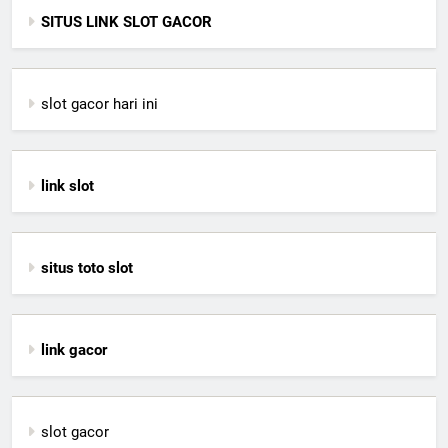
SITUS LINK SLOT GACOR
slot gacor hari ini
link slot
situs toto slot
link gacor
slot gacor