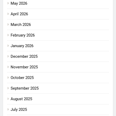
May 2026
April 2026
March 2026
February 2026
January 2026
December 2025
November 2025
October 2025
September 2025
August 2025
July 2025