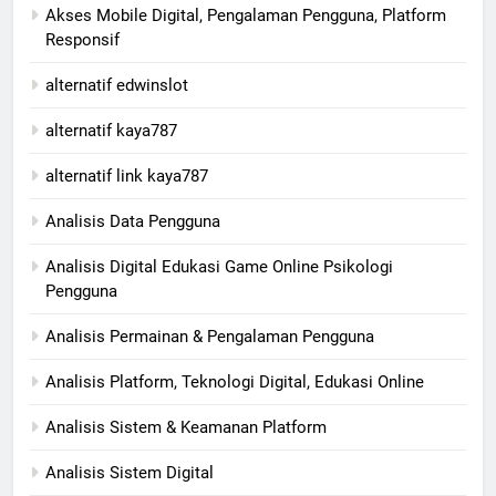
Akses Mobile Digital, Pengalaman Pengguna, Platform
Responsif
alternatif edwinslot
alternatif kaya787
alternatif link kaya787
Analisis Data Pengguna
Analisis Digital Edukasi Game Online Psikologi
Pengguna
Analisis Permainan & Pengalaman Pengguna
Analisis Platform, Teknologi Digital, Edukasi Online
Analisis Sistem & Keamanan Platform
Analisis Sistem Digital