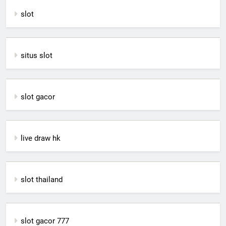
slot
situs slot
slot gacor
live draw hk
slot thailand
slot gacor 777