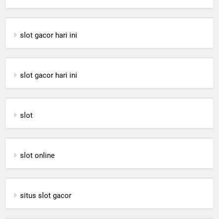
slot gacor hari ini
slot gacor hari ini
slot
slot online
situs slot gacor