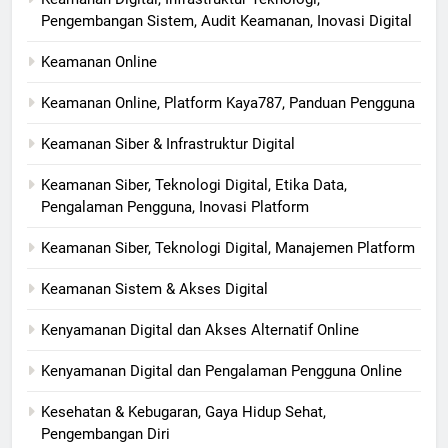
Pengembangan Sistem, Audit Keamanan, Inovasi Digital
Keamanan Online
Keamanan Online, Platform Kaya787, Panduan Pengguna
Keamanan Siber & Infrastruktur Digital
Keamanan Siber, Teknologi Digital, Etika Data,
Pengalaman Pengguna, Inovasi Platform
Keamanan Siber, Teknologi Digital, Manajemen Platform
Keamanan Sistem & Akses Digital
Kenyamanan Digital dan Akses Alternatif Online
Kenyamanan Digital dan Pengalaman Pengguna Online
Kesehatan & Kebugaran, Gaya Hidup Sehat,
Pengembangan Diri