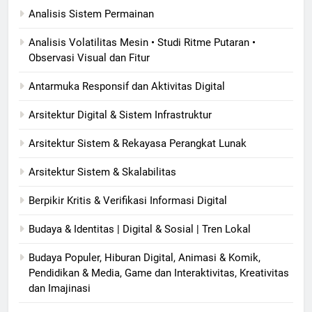
Analisis Sistem Permainan
Analisis Volatilitas Mesin • Studi Ritme Putaran •
Observasi Visual dan Fitur
Antarmuka Responsif dan Aktivitas Digital
Arsitektur Digital & Sistem Infrastruktur
Arsitektur Sistem & Rekayasa Perangkat Lunak
Arsitektur Sistem & Skalabilitas
Berpikir Kritis & Verifikasi Informasi Digital
Budaya & Identitas | Digital & Sosial | Tren Lokal
Budaya Populer, Hiburan Digital, Animasi & Komik,
Pendidikan & Media, Game dan Interaktivitas, Kreativitas
dan Imajinasi