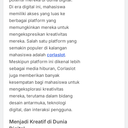
Di era digital ini, mahasiswa
memiliki akses yang luas ke
berbagai platform yang
memungkinkan mereka untuk
mengekspresikan kreativitas
mereka. Salah satu platform yang
semakin populer di kalangan
mahasiswa adalah
corlaslot
.
Meskipun platform ini dikenal lebih
sebagai media hiburan, Corlaslot
juga memberikan banyak
kesempatan bagi mahasiswa untuk
mengeksplorasi kreativitas
mereka, terutama dalam bidang
desain antarmuka, teknologi
digital, dan interaksi pengguna.
Menjadi Kreatif di Dunia