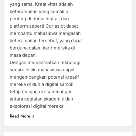
yang sama. Kreativitas adalah
keterampilan yang semakin
penting di dunia digital, dan
platform seperti Corlaslot dapat
membantu mahasiswa mengasah
keterampilan tersebut, yang dapat
berguna dalam karir mereka di
masa depan.
Dengan memanfaatkan teknologi
secara bijak, mahasiswa dapat
mengembangkan potensi kreatif
mereka di dunia digital sambil
tetap menjaga keseimbangan
antara kegiatan akademik dan
eksplorasi digital mereka.
Read More