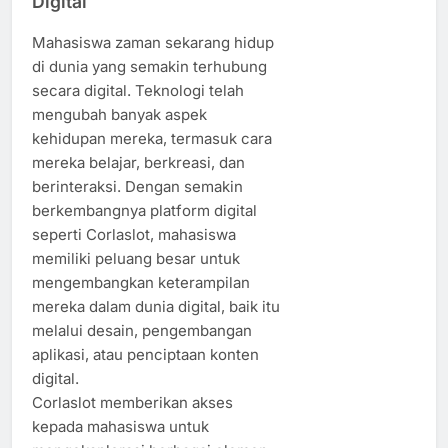
Digital
Mahasiswa zaman sekarang hidup
di dunia yang semakin terhubung
secara digital. Teknologi telah
mengubah banyak aspek
kehidupan mereka, termasuk cara
mereka belajar, berkreasi, dan
berinteraksi. Dengan semakin
berkembangnya platform digital
seperti Corlaslot, mahasiswa
memiliki peluang besar untuk
mengembangkan keterampilan
mereka dalam dunia digital, baik itu
melalui desain, pengembangan
aplikasi, atau penciptaan konten
digital.
Corlaslot memberikan akses
kepada mahasiswa untuk