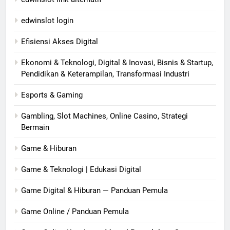
edwinslot login
Efisiensi Akses Digital
Ekonomi & Teknologi, Digital & Inovasi, Bisnis & Startup,
Pendidikan & Keterampilan, Transformasi Industri
Esports & Gaming
Gambling, Slot Machines, Online Casino, Strategi
Bermain
Game & Hiburan
Game & Teknologi | Edukasi Digital
Game Digital & Hiburan — Panduan Pemula
Game Online / Panduan Pemula