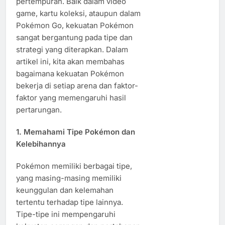
pertempuran. Baik dalam video
game, kartu koleksi, ataupun dalam
Pokémon Go, kekuatan Pokémon
sangat bergantung pada tipe dan
strategi yang diterapkan. Dalam
artikel ini, kita akan membahas
bagaimana kekuatan Pokémon
bekerja di setiap arena dan faktor-
faktor yang memengaruhi hasil
pertarungan.
1.
Memahami Tipe Pokémon dan
Kelebihannya
Pokémon memiliki berbagai tipe,
yang masing-masing memiliki
keunggulan dan kelemahan
tertentu terhadap tipe lainnya.
Tipe-tipe ini mempengaruhi