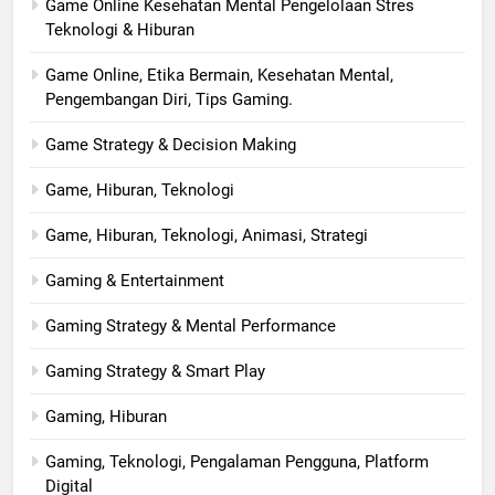
Game Online Kesehatan Mental Pengelolaan Stres
Teknologi & Hiburan
Game Online, Etika Bermain, Kesehatan Mental,
Pengembangan Diri, Tips Gaming.
Game Strategy & Decision Making
Game, Hiburan, Teknologi
Game, Hiburan, Teknologi, Animasi, Strategi
Gaming & Entertainment
Gaming Strategy & Mental Performance
Gaming Strategy & Smart Play
Gaming, Hiburan
Gaming, Teknologi, Pengalaman Pengguna, Platform
Digital