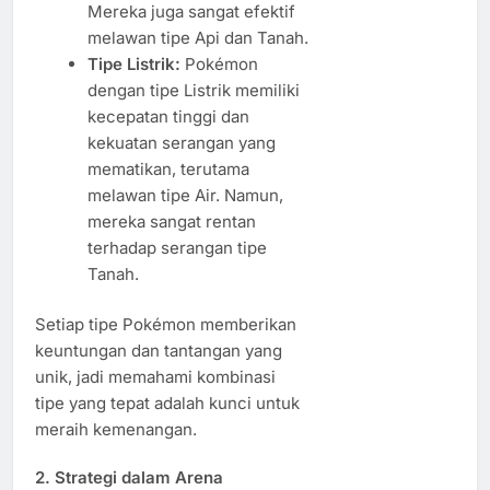
Mereka juga sangat efektif
melawan tipe Api dan Tanah.
Tipe Listrik:
Pokémon
dengan tipe Listrik memiliki
kecepatan tinggi dan
kekuatan serangan yang
mematikan, terutama
melawan tipe Air. Namun,
mereka sangat rentan
terhadap serangan tipe
Tanah.
Setiap tipe Pokémon memberikan
keuntungan dan tantangan yang
unik, jadi memahami kombinasi
tipe yang tepat adalah kunci untuk
meraih kemenangan.
2.
Strategi dalam Arena