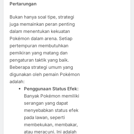
Pertarungan
Bukan hanya soal tipe, strategi
juga memainkan peran penting
dalam menentukan kekuatan
Pokémon dalam arena. Setiap
pertempuran membutuhkan
pemikiran yang matang dan
pengaturan taktik yang baik.
Beberapa strategi umum yang
digunakan oleh pemain Pokémon
adalah:
Penggunaan Status Efek:
Banyak Pokémon memiliki
serangan yang dapat
menyebabkan status efek
pada lawan, seperti
membekukan, membakar,
atau meracuni. Ini adalah