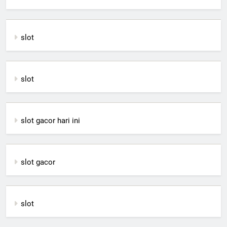
slot
slot
slot gacor hari ini
slot gacor
slot