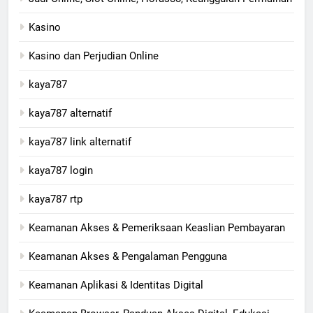
Kasino
Kasino dan Perjudian Online
kaya787
kaya787 alternatif
kaya787 link alternatif
kaya787 login
kaya787 rtp
Keamanan Akses & Pemeriksaan Keaslian Pembayaran
Keamanan Akses & Pengalaman Pengguna
Keamanan Aplikasi & Identitas Digital