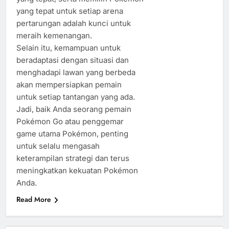
yang tepat untuk setiap arena
pertarungan adalah kunci untuk
meraih kemenangan.
Selain itu, kemampuan untuk
beradaptasi dengan situasi dan
menghadapi lawan yang berbeda
akan mempersiapkan pemain
untuk setiap tantangan yang ada.
Jadi, baik Anda seorang pemain
Pokémon Go atau penggemar
game utama Pokémon, penting
untuk selalu mengasah
keterampilan strategi dan terus
meningkatkan kekuatan Pokémon
Anda.
Read More