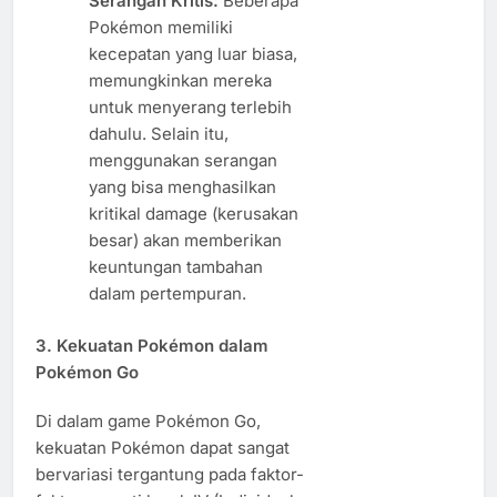
Serangan Kritis:
Beberapa
Pokémon memiliki
kecepatan yang luar biasa,
memungkinkan mereka
untuk menyerang terlebih
dahulu. Selain itu,
menggunakan serangan
yang bisa menghasilkan
kritikal damage (kerusakan
besar) akan memberikan
keuntungan tambahan
dalam pertempuran.
3.
Kekuatan Pokémon dalam
Pokémon Go
Di dalam game Pokémon Go,
kekuatan Pokémon dapat sangat
bervariasi tergantung pada faktor-