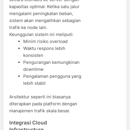
kapasitas optimal. Ketika satu jalur
mengalami peningkatan beban,
sistem akan mengalihkan sebagian
trafik ke node lain.
Keunggulan sistem ini meliputi:
Minim risiko overload
Waktu respons lebih
konsisten
Pengurangan kemungkinan
downtime
Pengalaman pengguna yang
lebih stabil
Arsitektur seperti ini biasanya
diterapkan pada platform dengan
manajemen trafik skala besar.
Integrasi Cloud
Infrastructure