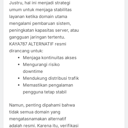
Justru, hal ini menjadi strategi
umum untuk menjaga stabilitas
layanan ketika domain utama
mengalami pembaruan sistem,
peningkatan kapasitas server, atau
gangguan jaringan tertentu.
KAYA787 ALTERNATIF resmi
dirancang untuk:
Menjaga kontinuitas akses
Mengurangi risiko
downtime
Mendukung distribusi trafik
Memastikan pengalaman
pengguna tetap stabil
Namun, penting dipahami bahwa
tidak semua domain yang
mengatasnamakan alternatif
adalah resmi. Karena itu, verifikasi