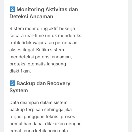
Monitoring Aktivitas dan
Deteksi Ancaman
Sistem monitoring aktif bekerja
secara real-time untuk mendeteksi
trafik tidak wajar atau percobaan
akses ilegal. Ketika sistem
mendeteksi potensi ancaman,
proteksi otomatis langsung
diaktifkan.
Backup dan Recovery
System
Data disimpan dalam sistem
backup terpisah sehingga jika
terjadi gangguan teknis, proses
pemulihan dapat dilakukan dengan
cepat tanpa kehilangan data.