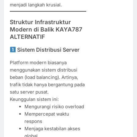
menjadi langkah krusial.
Struktur Infrastruktur
Modern di Balik KAYA787
ALTERNATIF
Sistem Distribusi Server
Platform modern biasanya
menggunakan sistem distribusi
beban (load balancing). Artinya,
trafik tidak hanya bergantung pada
satu server pusat.
Keunggulan sistem ini:
Mengurangi risiko overload
Mempercepat waktu
respons
Menjaga kestabilan akses
global