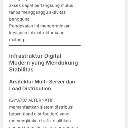
akses dapat berlangsung mulus
tanpa mengganggu aktivitas
pengguna.
Pendekatan ini mencerminkan
kesiapan infrastruktur yang
matang.
Infrastruktur Digital
Modern yang Mendukung
Stabilitas
Arsitektur Multi-Server dan
Load Distribution
KAYA787 ALTERNATIF
memanfaatkan sistem distribusi
beban (load distribution) yang
memungkinkan trafik dialihkan
secara otomatis ke server dengan