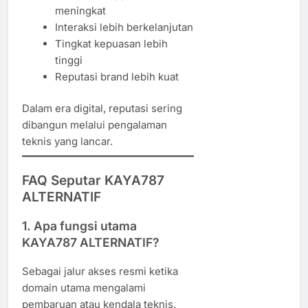
meningkat
Interaksi lebih berkelanjutan
Tingkat kepuasan lebih
tinggi
Reputasi brand lebih kuat
Dalam era digital, reputasi sering
dibangun melalui pengalaman
teknis yang lancar.
FAQ Seputar KAYA787
ALTERNATIF
1. Apa fungsi utama
KAYA787 ALTERNATIF?
Sebagai jalur akses resmi ketika
domain utama mengalami
pembaruan atau kendala teknis.