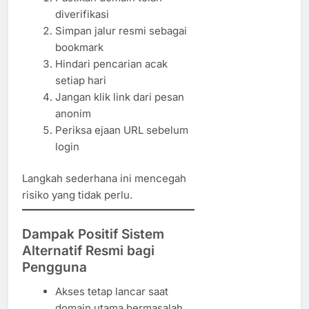
diverifikasi
Simpan jalur resmi sebagai
bookmark
Hindari pencarian acak
setiap hari
Jangan klik link dari pesan
anonim
Periksa ejaan URL sebelum
login
Langkah sederhana ini mencegah
risiko yang tidak perlu.
Dampak Positif Sistem
Alternatif Resmi bagi
Pengguna
Akses tetap lancar saat
domain utama bermasalah