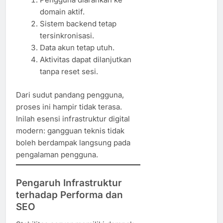
domain aktif.
Sistem backend tetap
tersinkronisasi.
Data akun tetap utuh.
Aktivitas dapat dilanjutkan
tanpa reset sesi.
Dari sudut pandang pengguna,
proses ini hampir tidak terasa.
Inilah esensi infrastruktur digital
modern: gangguan teknis tidak
boleh berdampak langsung pada
pengalaman pengguna.
Pengaruh Infrastruktur
terhadap Performa dan
SEO