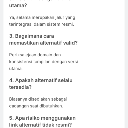
utama?
Ya, selama merupakan jalur yang
terintegrasi dalam sistem resmi.
3. Bagaimana cara
memastikan alternatif valid?
Periksa ejaan domain dan
konsistensi tampilan dengan versi
utama.
4. Apakah alternatif selalu
tersedia?
Biasanya disediakan sebagai
cadangan saat dibutuhkan.
5. Apa risiko menggunakan
link alternatif tidak resmi?