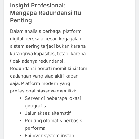
Insight Profesional:
Mengapa Redundansi Itu
Penting
Dalam analisis berbagai platform
digital berskala besar, kegagalan
sistem sering terjadi bukan karena
kurangnya kapasitas, tetapi karena
tidak adanya redundansi.
Redundansi berarti memiliki sistem
cadangan yang siap aktif kapan
saja. Platform modern yang
profesional biasanya memiliki:
Server di beberapa lokasi
geografis
Jalur akses alternatif
Routing otomatis berbasis
performa
Failover system instan