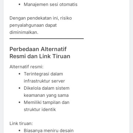
Manajemen sesi otomatis
Dengan pendekatan ini, risiko
penyalahgunaan dapat
diminimalkan.
Perbedaan Alternatif
Resmi dan Link Tiruan
Alternatif resmi:
Terintegrasi dalam
infrastruktur server
Dikelola dalam sistem
keamanan yang sama
Memiliki tampilan dan
struktur identik
Link tiruan:
Biasanya meniru desain