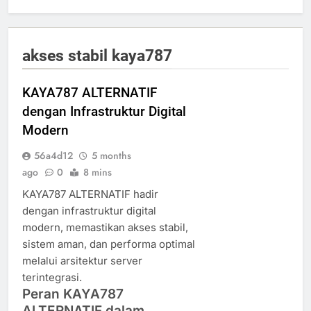
akses stabil kaya787
KAYA787 ALTERNATIF
dengan Infrastruktur Digital
Modern
56a4d12
5 months
ago
0
8 mins
KAYA787 ALTERNATIF hadir
dengan infrastruktur digital
modern, memastikan akses stabil,
sistem aman, dan performa optimal
melalui arsitektur server
terintegrasi.
Peran KAYA787
ALTERNATIF dalam