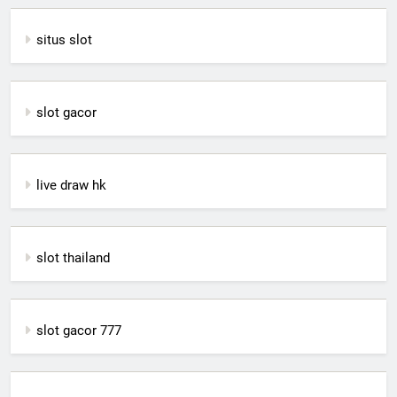
situs slot
slot gacor
live draw hk
slot thailand
slot gacor 777