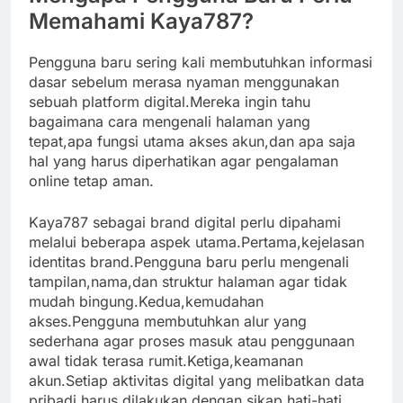
Memahami Kaya787?
Pengguna baru sering kali membutuhkan informasi
dasar sebelum merasa nyaman menggunakan
sebuah platform digital.Mereka ingin tahu
bagaimana cara mengenali halaman yang
tepat,apa fungsi utama akses akun,dan apa saja
hal yang harus diperhatikan agar pengalaman
online tetap aman.
Kaya787 sebagai brand digital perlu dipahami
melalui beberapa aspek utama.Pertama,kejelasan
identitas brand.Pengguna baru perlu mengenali
tampilan,nama,dan struktur halaman agar tidak
mudah bingung.Kedua,kemudahan
akses.Pengguna membutuhkan alur yang
sederhana agar proses masuk atau penggunaan
awal tidak terasa rumit.Ketiga,keamanan
akun.Setiap aktivitas digital yang melibatkan data
pribadi harus dilakukan dengan sikap hati-hati.