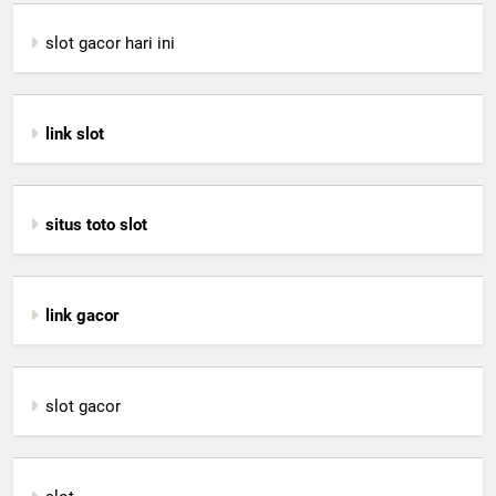
slot gacor hari ini
link slot
situs toto slot
link gacor
slot gacor