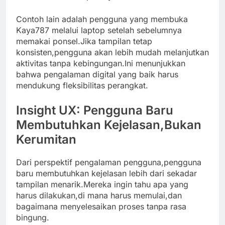
Contoh lain adalah pengguna yang membuka
Kaya787 melalui laptop setelah sebelumnya
memakai ponsel.Jika tampilan tetap
konsisten,pengguna akan lebih mudah melanjutkan
aktivitas tanpa kebingungan.Ini menunjukkan
bahwa pengalaman digital yang baik harus
mendukung fleksibilitas perangkat.
Insight UX: Pengguna Baru
Membutuhkan Kejelasan,Bukan
Kerumitan
Dari perspektif pengalaman pengguna,pengguna
baru membutuhkan kejelasan lebih dari sekadar
tampilan menarik.Mereka ingin tahu apa yang
harus dilakukan,di mana harus memulai,dan
bagaimana menyelesaikan proses tanpa rasa
bingung.