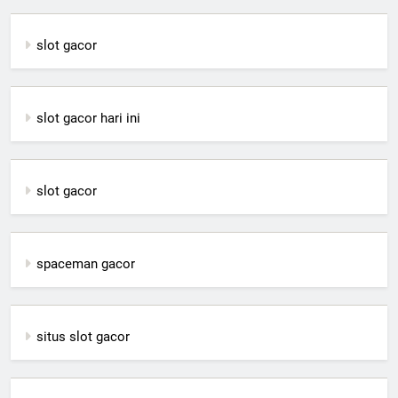
slot gacor
slot gacor hari ini
slot gacor
spaceman gacor
situs slot gacor