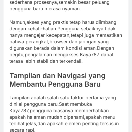
sederhana prosesnya,semakin besar peluang
pengguna baru merasa nyaman.
Namun,akses yang praktis tetap harus diimbangi
dengan kehati-hatian.Pengguna sebaiknya tidak
hanya mengejar kecepatan,tetapi juga memastikan
bahwa perangkat,browser,dan jaringan yang
digunakan berada dalam kondisi aman.Dengan
begitu,pengalaman mengakses Kaya787 dapat
terasa lebih stabil dan terkendali.
Tampilan dan Navigasi yang
Membantu Pengguna Baru
Tampilan adalah salah satu faktor pertama yang
dinilai pengguna baru.Saat membuka
Kaya787,pengguna biasanya memperhatikan
apakah halaman mudah dipahami,apakah menu
terlihat jelas,dan apakah elemen penting tersusun
secara rapi.