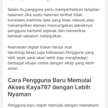
Selain itu,pengguna perlu memperhatikan tampilan
halaman.Jika suatu halaman terlihat tidak
konsisten,meminta data yang tidak relevan,atau
menampilkan elemen mencurigakan,sebaiknya
pengguna berhenti sejenak dan memeriksa
kembali sebelum melanjutkan.
Keamanan digital bukan hanya soal
teknologi,tetapi juga kebiasaan.Pengguna yang
teliti sejak awal akan lebih siap menghadapi
berbagai situasi online dengan sikap yang lebih
aman.
Cara Pengguna Baru Memulai
Akses Kaya787 dengan Lebih
Nyaman
Pengguna baru dapat memulai dengan memahami