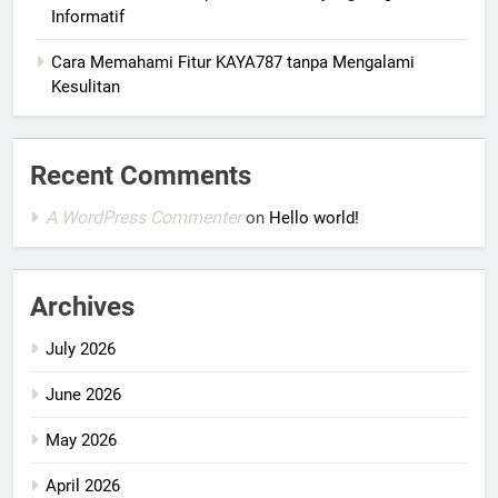
Informatif
Cara Memahami Fitur KAYA787 tanpa Mengalami
Kesulitan
Recent Comments
A WordPress Commenter
on
Hello world!
Archives
July 2026
June 2026
May 2026
April 2026