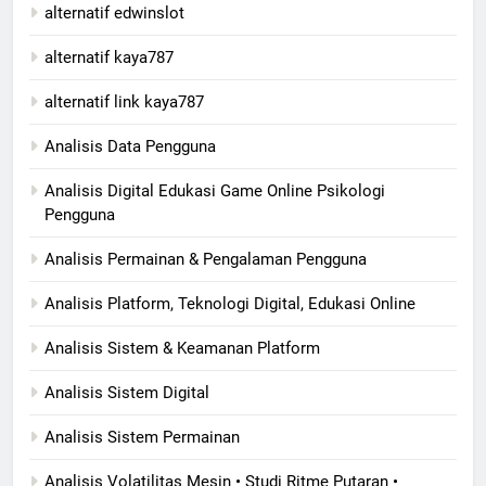
alternatif edwinslot
alternatif kaya787
alternatif link kaya787
Analisis Data Pengguna
Analisis Digital Edukasi Game Online Psikologi
Pengguna
Analisis Permainan & Pengalaman Pengguna
Analisis Platform, Teknologi Digital, Edukasi Online
Analisis Sistem & Keamanan Platform
Analisis Sistem Digital
Analisis Sistem Permainan
Analisis Volatilitas Mesin • Studi Ritme Putaran •