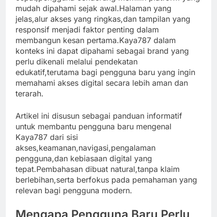
mudah dipahami sejak awal.Halaman yang
jelas,alur akses yang ringkas,dan tampilan yang
responsif menjadi faktor penting dalam
membangun kesan pertama.Kaya787 dalam
konteks ini dapat dipahami sebagai brand yang
perlu dikenali melalui pendekatan
edukatif,terutama bagi pengguna baru yang ingin
memahami akses digital secara lebih aman dan
terarah.
Artikel ini disusun sebagai panduan informatif
untuk membantu pengguna baru mengenal
Kaya787 dari sisi
akses,keamanan,navigasi,pengalaman
pengguna,dan kebiasaan digital yang
tepat.Pembahasan dibuat natural,tanpa klaim
berlebihan,serta berfokus pada pemahaman yang
relevan bagi pengguna modern.
Mengapa Pengguna Baru Perlu