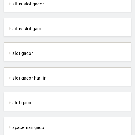
situs slot gacor
situs slot gacor
slot gacor
slot gacor hari ini
slot gacor
spaceman gacor