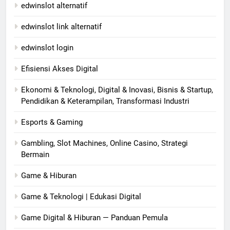
edwinslot alternatif
edwinslot link alternatif
edwinslot login
Efisiensi Akses Digital
Ekonomi & Teknologi, Digital & Inovasi, Bisnis & Startup,
Pendidikan & Keterampilan, Transformasi Industri
Esports & Gaming
Gambling, Slot Machines, Online Casino, Strategi
Bermain
Game & Hiburan
Game & Teknologi | Edukasi Digital
Game Digital & Hiburan — Panduan Pemula