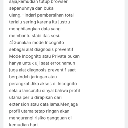
saja,kemudian tutup browser
sepenuhnya dan buka
ulang.Hindari pembersihan total
terlalu sering karena itu justru
menghilangkan data yang
membantu stabilitas sesi.
4)Gunakan mode Incognito
sebagai alat diagnosis preventif
Mode Incognito atau Private bukan
hanya untuk uji saat error,namun
juga alat diagnosis preventif saat
berpindah jaringan atau
perangkat.Jika akses di Incognito
selalu lancar,itu sinyal bahwa profil
utama perlu dirapikan dari
extension atau data lama.Menjaga
profil utama tetap ringan akan
mengurangi risiko gangguan di
kemudian hari.