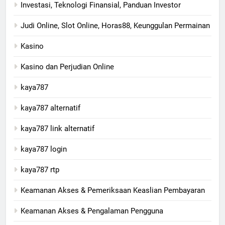
Investasi, Teknologi Finansial, Panduan Investor
Judi Online, Slot Online, Horas88, Keunggulan Permainan
Kasino
Kasino dan Perjudian Online
kaya787
kaya787 alternatif
kaya787 link alternatif
kaya787 login
kaya787 rtp
Keamanan Akses & Pemeriksaan Keaslian Pembayaran
Keamanan Akses & Pengalaman Pengguna