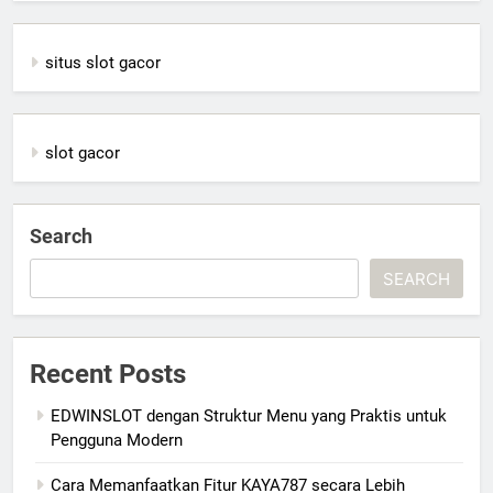
situs slot gacor
slot gacor
Search
SEARCH
Recent Posts
EDWINSLOT dengan Struktur Menu yang Praktis untuk
Pengguna Modern
Cara Memanfaatkan Fitur KAYA787 secara Lebih