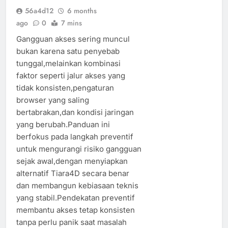
56a4d12
6 months
ago
0
7 mins
Gangguan akses sering muncul
bukan karena satu penyebab
tunggal,melainkan kombinasi
faktor seperti jalur akses yang
tidak konsisten,pengaturan
browser yang saling
bertabrakan,dan kondisi jaringan
yang berubah.Panduan ini
berfokus pada langkah preventif
untuk mengurangi risiko gangguan
sejak awal,dengan menyiapkan
alternatif Tiara4D secara benar
dan membangun kebiasaan teknis
yang stabil.Pendekatan preventif
membantu akses tetap konsisten
tanpa perlu panik saat masalah