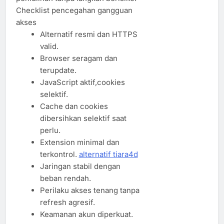
Checklist pencegahan gangguan
akses
Alternatif resmi dan HTTPS
valid.
Browser seragam dan
terupdate.
JavaScript aktif,cookies
selektif.
Cache dan cookies
dibersihkan selektif saat
perlu.
Extension minimal dan
terkontrol.
alternatif tiara4d
Jaringan stabil dengan
beban rendah.
Perilaku akses tenang tanpa
refresh agresif.
Keamanan akun diperkuat.