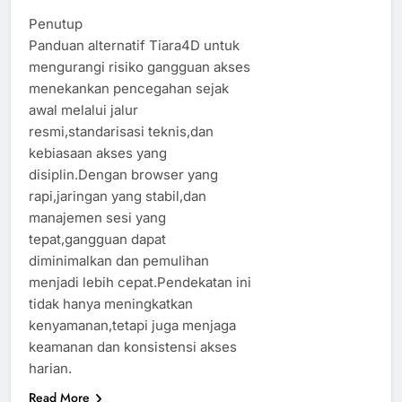
Penutup
Panduan alternatif Tiara4D untuk
mengurangi risiko gangguan akses
menekankan pencegahan sejak
awal melalui jalur
resmi,standarisasi teknis,dan
kebiasaan akses yang
disiplin.Dengan browser yang
rapi,jaringan yang stabil,dan
manajemen sesi yang
tepat,gangguan dapat
diminimalkan dan pemulihan
menjadi lebih cepat.Pendekatan ini
tidak hanya meningkatkan
kenyamanan,tetapi juga menjaga
keamanan dan konsistensi akses
harian.
Read More