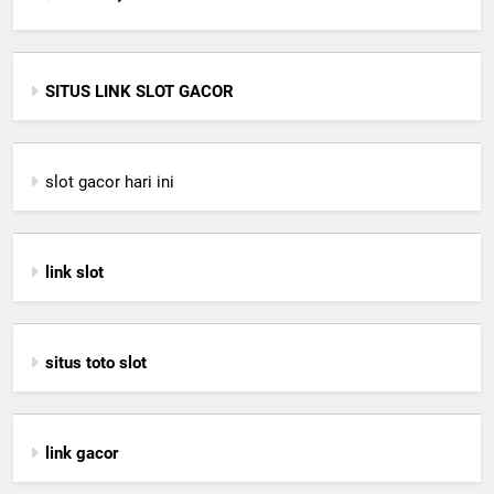
SITUS LINK SLOT GACOR
slot gacor hari ini
link slot
situs toto slot
link gacor