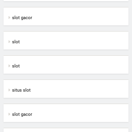
slot gacor
slot
slot
situs slot
slot gacor