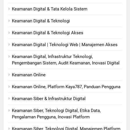
Keamanan Digital & Tata Kelola Sistem
Keamanan Digital & Teknologi
Keamanan Digital & Teknologi Akses
Keamanan Digital | Teknologi Web | Manajemen Akses
Keamanan Digital, Infrastruktur Teknologi,
Pengembangan Sistem, Audit Keamanan, Inovasi Digital
Keamanan Online
Keamanan Online, Platform Kaya787, Panduan Pengguna
Keamanan Siber & Infrastruktur Digital
Keamanan Siber, Teknologi Digital, Etika Data,
Pengalaman Pengguna, Inovasi Platform
Keamanan Siber, Teknologi Digital, Manajemen Platform