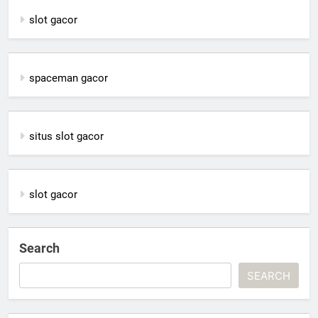
slot gacor
spaceman gacor
situs slot gacor
slot gacor
Search
SEARCH