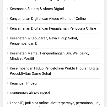
Keamanan Sistem & Akses Digital
Kenyamanan Digital dan Akses Alternatif Online
Kenyamanan Digital dan Pengalaman Pengguna Online
Kesehatan & Kebugaran, Gaya Hidup Sehat,
Pengembangan Diri
Kesehatan Mental, Pengembangan Diri, Wellbeing,
Mindset Positif
Keseimbangan Hidup Pengelolaan Waktu Hiburan Digital
Produktivitas Game Sehat
Keuangan Pribadi
Kontinuitas Akses Digital
Lebah4D, judi slot online, slot terpercaya, permainan judi,