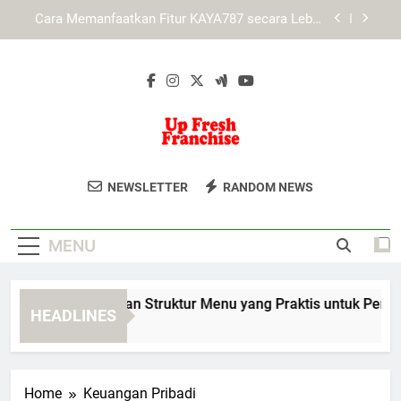
Skip
KAYA787 dengan Antarmuka Responsif untuk
to
Aktivitas Digital Modern
content
KAYA787 dan Penerapan Antarmuka yang Ringkas
serta Informatif
EDWINSLOT dengan Struktur Menu yang Praktis
untuk Pengguna Modern
Cara Memanfaatkan Fitur KAYA787 secara Lebih
Optimal
Up Fresh
Bergabunglah Dalam Bisnis Makanan
KAYA787 dengan Antarmuka Responsif untuk
NEWSLETTER
RANDOM NEWS
Aktivitas Digital Modern
Franchise
Sehat Dengan Up Fresh Franchise.
KAYA787 dan Penerapan Antarmuka yang Ringkas
Kesempatan Bisnis Dengan Tren Sehat
serta Informatif
MENU
Masa Kini.
WINSLOT dengan Struktur Menu yang Praktis untuk Penggun
HEADLINES
Weeks Ago
Home
Keuangan Pribadi