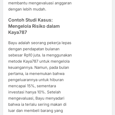
membantu mengevaluasi anggaran
dengan lebih mudah.
Contoh Studi Kasus:
Mengelola Risiko dalam
Kaya787
Bayu adalah seorang pekerja lepas
dengan pendapatan bulanan
sebesar Rp10 juta. Ia menggunakan
metode Kaya787 untuk mengelola
keuangannya. Namun, pada bulan
pertama, ia menemukan bahwa
pengeluarannya untuk hiburan
mencapai 15%, sementara
investasi hanya 10%. Setelah
mengevaluasi, Bayu menyadari
bahwa ia terlalu sering makan di
luar dan membeli barang yang