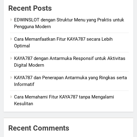
Recent Posts
EDWINSLOT dengan Struktur Menu yang Praktis untuk
Pengguna Modern
Cara Memanfaatkan Fitur KAYA787 secara Lebih
Optimal
KAYA787 dengan Antarmuka Responsif untuk Aktivitas
Digital Modern
KAYA787 dan Penerapan Antarmuka yang Ringkas serta
Informatif
Cara Memahami Fitur KAYA787 tanpa Mengalami
Kesulitan
Recent Comments