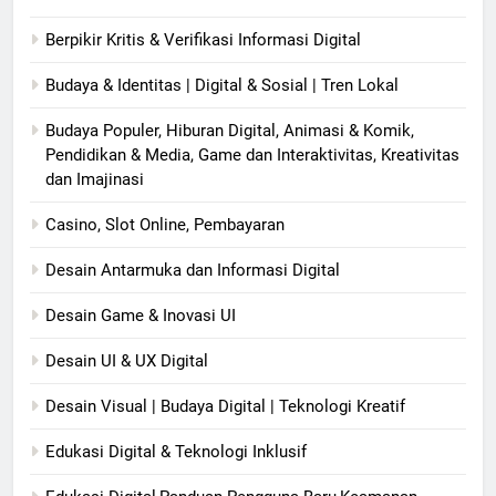
Berpikir Kritis & Verifikasi Informasi Digital
Budaya & Identitas | Digital & Sosial | Tren Lokal
Budaya Populer, Hiburan Digital, Animasi & Komik,
Pendidikan & Media, Game dan Interaktivitas, Kreativitas
dan Imajinasi
Casino, Slot Online, Pembayaran
Desain Antarmuka dan Informasi Digital
Desain Game & Inovasi UI
Desain UI & UX Digital
Desain Visual | Budaya Digital | Teknologi Kreatif
Edukasi Digital & Teknologi Inklusif