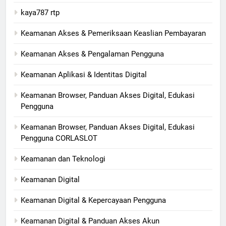
kaya787 rtp
Keamanan Akses & Pemeriksaan Keaslian Pembayaran
Keamanan Akses & Pengalaman Pengguna
Keamanan Aplikasi & Identitas Digital
Keamanan Browser, Panduan Akses Digital, Edukasi
Pengguna
Keamanan Browser, Panduan Akses Digital, Edukasi
Pengguna CORLASLOT
Keamanan dan Teknologi
Keamanan Digital
Keamanan Digital & Kepercayaan Pengguna
Keamanan Digital & Panduan Akses Akun