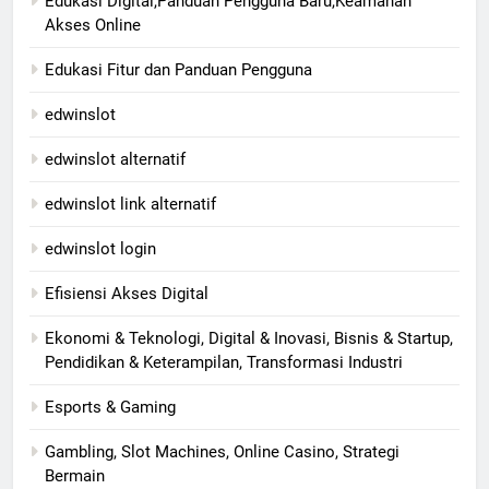
Edukasi Digital,Panduan Pengguna Baru,Keamanan
Akses Online
Edukasi Fitur dan Panduan Pengguna
edwinslot
edwinslot alternatif
edwinslot link alternatif
edwinslot login
Efisiensi Akses Digital
Ekonomi & Teknologi, Digital & Inovasi, Bisnis & Startup,
Pendidikan & Keterampilan, Transformasi Industri
Esports & Gaming
Gambling, Slot Machines, Online Casino, Strategi
Bermain