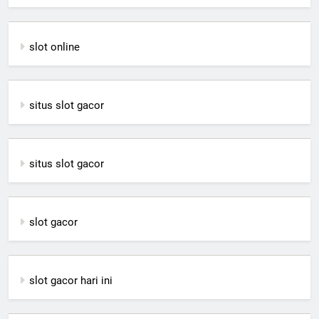
slot online
situs slot gacor
situs slot gacor
slot gacor
slot gacor hari ini