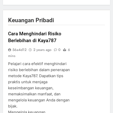
Keuangan Pribadi
Cara Menghindari Risiko
Berlebihan di Kaya787
56a4d12
2 years ago
0
6
mins
Pelajari cara efektif menghindari
risiko berlebihan dalam penerapan
metode Kaya787. Dapatkan tips
praktis untuk menjaga
keseimbangan keuangan,
memaksimalkan manfaat, dan
mengelola keuangan Anda dengan
bijak.
Mengelola keuangan