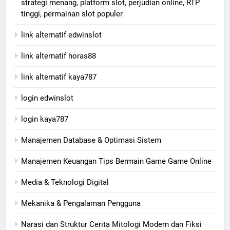
strategi menang, platform slot, perjudian online, RTP
tinggi, permainan slot populer
link alternatif edwinslot
link alternatif horas88
link alternatif kaya787
login edwinslot
login kaya787
Manajemen Database & Optimasi Sistem
Manajemen Keuangan Tips Bermain Game Game Online
Media & Teknologi Digital
Mekanika & Pengalaman Pengguna
Narasi dan Struktur Cerita Mitologi Modern dan Fiksi