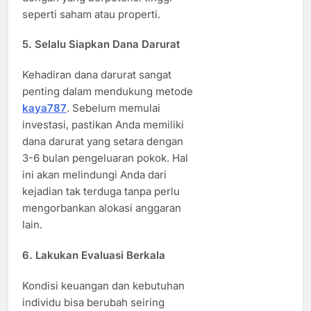
seperti saham atau properti.
5.
Selalu Siapkan Dana Darurat
Kehadiran dana darurat sangat
penting dalam mendukung metode
kaya787
. Sebelum memulai
investasi, pastikan Anda memiliki
dana darurat yang setara dengan
3-6 bulan pengeluaran pokok. Hal
ini akan melindungi Anda dari
kejadian tak terduga tanpa perlu
mengorbankan alokasi anggaran
lain.
6.
Lakukan Evaluasi Berkala
Kondisi keuangan dan kebutuhan
individu bisa berubah seiring