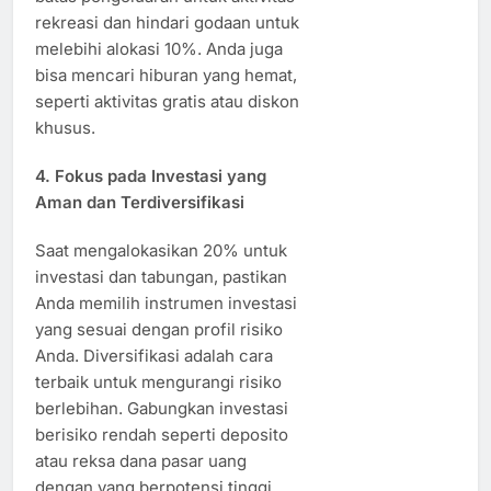
rekreasi dan hindari godaan untuk
melebihi alokasi 10%. Anda juga
bisa mencari hiburan yang hemat,
seperti aktivitas gratis atau diskon
khusus.
4.
Fokus pada Investasi yang
Aman dan Terdiversifikasi
Saat mengalokasikan 20% untuk
investasi dan tabungan, pastikan
Anda memilih instrumen investasi
yang sesuai dengan profil risiko
Anda. Diversifikasi adalah cara
terbaik untuk mengurangi risiko
berlebihan. Gabungkan investasi
berisiko rendah seperti deposito
atau reksa dana pasar uang
dengan yang berpotensi tinggi