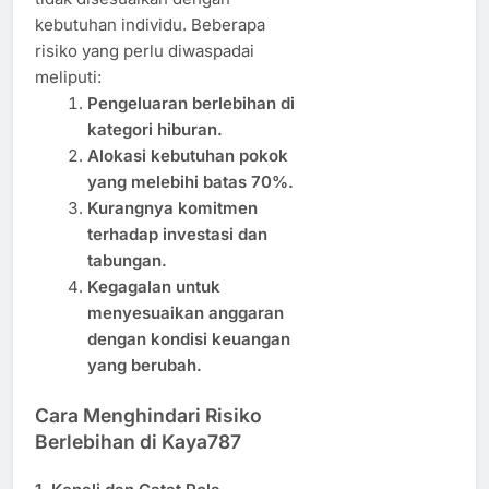
kebutuhan individu. Beberapa
risiko yang perlu diwaspadai
meliputi:
Pengeluaran berlebihan di
kategori hiburan.
Alokasi kebutuhan pokok
yang melebihi batas 70%.
Kurangnya komitmen
terhadap investasi dan
tabungan.
Kegagalan untuk
menyesuaikan anggaran
dengan kondisi keuangan
yang berubah.
Cara Menghindari Risiko
Berlebihan di Kaya787