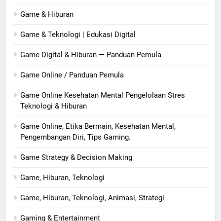
Game & Hiburan
Game & Teknologi | Edukasi Digital
Game Digital & Hiburan — Panduan Pemula
Game Online / Panduan Pemula
Game Online Kesehatan Mental Pengelolaan Stres
Teknologi & Hiburan
Game Online, Etika Bermain, Kesehatan Mental,
Pengembangan Diri, Tips Gaming.
Game Strategy & Decision Making
Game, Hiburan, Teknologi
Game, Hiburan, Teknologi, Animasi, Strategi
Gaming & Entertainment