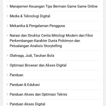
Manajemen Keuangan Tips Bermain Game Game Online
Media & Teknologi Digital
Mekanika & Pengalaman Pengguna
Narasi dan Struktur Cerita Mitologi Modern dan Fiksi
Perkembangan Karakter Dunia Pokémon dan
Petualangan Analisis Storytelling
Olahraga, Judi, Taruhan Bola
Optimasi Browser dan Akses Digital
Panduan
Panduan & Edukasi
Panduan Akses dan Optimasi Teknis
Panduan Akses Digital