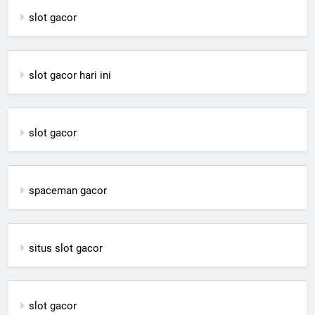
slot gacor
slot gacor hari ini
slot gacor
spaceman gacor
situs slot gacor
slot gacor