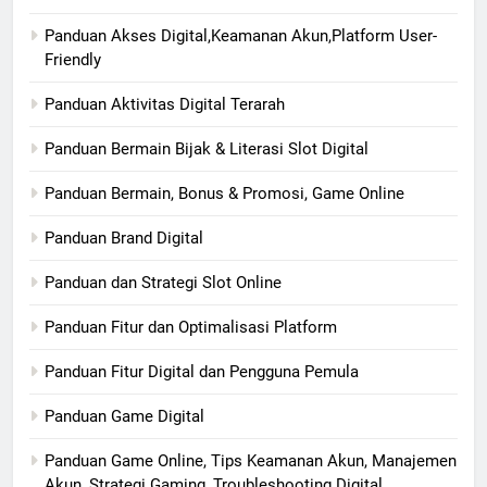
Panduan Akses Digital,Keamanan Akun,Platform User-
Friendly
Panduan Aktivitas Digital Terarah
Panduan Bermain Bijak & Literasi Slot Digital
Panduan Bermain, Bonus & Promosi, Game Online
Panduan Brand Digital
Panduan dan Strategi Slot Online
Panduan Fitur dan Optimalisasi Platform
Panduan Fitur Digital dan Pengguna Pemula
Panduan Game Digital
Panduan Game Online, Tips Keamanan Akun, Manajemen
Akun, Strategi Gaming, Troubleshooting Digital