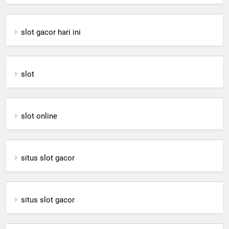
slot gacor hari ini
slot
slot online
situs slot gacor
situs slot gacor