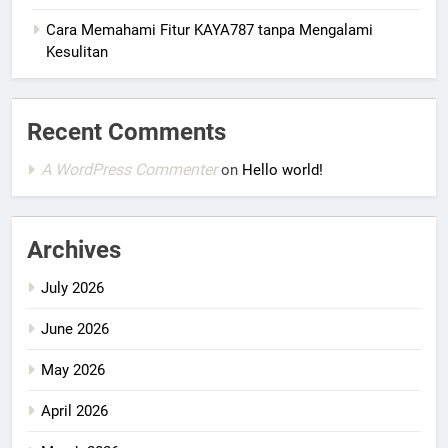
Cara Memahami Fitur KAYA787 tanpa Mengalami
Kesulitan
Recent Comments
A WordPress Commenter
on
Hello world!
Archives
July 2026
June 2026
May 2026
April 2026