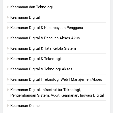
Keamanan dan Teknologi
Keamanan Digital
Keamanan Digital & Kepercayaan Pengguna
Keamanan Digital & Panduan Akses Akun
Keamanan Digital & Tata Kelola Sistem
Keamanan Digital & Teknologi
Keamanan Digital & Teknologi Akses
Keamanan Digital | Teknologi Web | Manajemen Akses
Keamanan Digital, Infrastruktur Teknologi,
Pengembangan Sistem, Audit Keamanan, Inovasi Digital
Keamanan Online