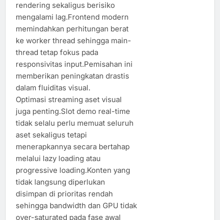
rendering sekaligus berisiko
mengalami lag.Frontend modern
memindahkan perhitungan berat
ke worker thread sehingga main-
thread tetap fokus pada
responsivitas input.Pemisahan ini
memberikan peningkatan drastis
dalam fluiditas visual.
Optimasi streaming aset visual
juga penting.Slot demo real-time
tidak selalu perlu memuat seluruh
aset sekaligus tetapi
menerapkannya secara bertahap
melalui lazy loading atau
progressive loading.Konten yang
tidak langsung diperlukan
disimpan di prioritas rendah
sehingga bandwidth dan GPU tidak
over-saturated pada fase awal