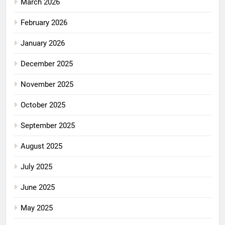
March 2026
February 2026
January 2026
December 2025
November 2025
October 2025
September 2025
August 2025
July 2025
June 2025
May 2025