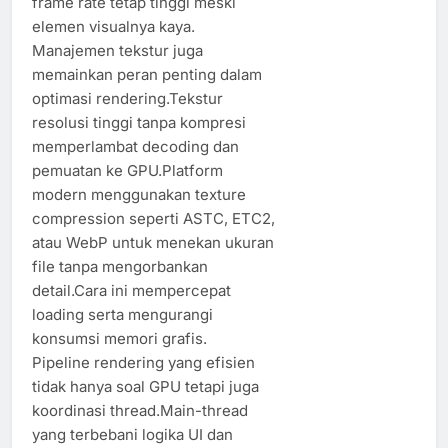
frame rate tetap tinggi meski
elemen visualnya kaya.
Manajemen tekstur juga
memainkan peran penting dalam
optimasi rendering.Tekstur
resolusi tinggi tanpa kompresi
memperlambat decoding dan
pemuatan ke GPU.Platform
modern menggunakan texture
compression seperti ASTC, ETC2,
atau WebP untuk menekan ukuran
file tanpa mengorbankan
detail.Cara ini mempercepat
loading serta mengurangi
konsumsi memori grafis.
Pipeline rendering yang efisien
tidak hanya soal GPU tetapi juga
koordinasi thread.Main-thread
yang terbebani logika UI dan