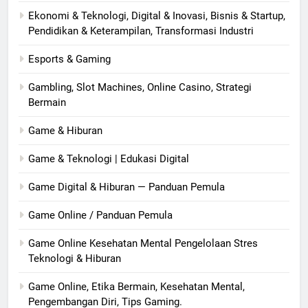
Ekonomi & Teknologi, Digital & Inovasi, Bisnis & Startup,
Pendidikan & Keterampilan, Transformasi Industri
Esports & Gaming
Gambling, Slot Machines, Online Casino, Strategi
Bermain
Game & Hiburan
Game & Teknologi | Edukasi Digital
Game Digital & Hiburan — Panduan Pemula
Game Online / Panduan Pemula
Game Online Kesehatan Mental Pengelolaan Stres
Teknologi & Hiburan
Game Online, Etika Bermain, Kesehatan Mental,
Pengembangan Diri, Tips Gaming.