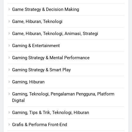
Game Strategy & Decision Making
Game, Hiburan, Teknologi
Game, Hiburan, Teknologi, Animasi, Strategi
Gaming & Entertainment
Gaming Strategy & Mental Performance
Gaming Strategy & Smart Play
Gaming, Hiburan
Gaming, Teknologi, Pengalaman Pengguna, Platform
Digital
Gaming, Tips & Trik, Teknologi, Hiburan
Grafis & Performa Front-End