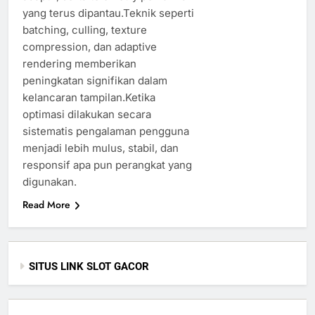
yang terus dipantau.Teknik seperti
batching, culling, texture
compression, dan adaptive
rendering memberikan
peningkatan signifikan dalam
kelancaran tampilan.Ketika
optimasi dilakukan secara
sistematis pengalaman pengguna
menjadi lebih mulus, stabil, dan
responsif apa pun perangkat yang
digunakan.
Read More
SITUS LINK SLOT GACOR