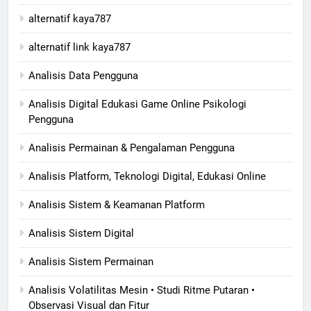
alternatif kaya787
alternatif link kaya787
Analisis Data Pengguna
Analisis Digital Edukasi Game Online Psikologi
Pengguna
Analisis Permainan & Pengalaman Pengguna
Analisis Platform, Teknologi Digital, Edukasi Online
Analisis Sistem & Keamanan Platform
Analisis Sistem Digital
Analisis Sistem Permainan
Analisis Volatilitas Mesin • Studi Ritme Putaran •
Observasi Visual dan Fitur