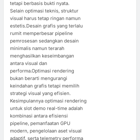
tetapi berbasis bukti nyata.
Selain optimasi teknis, struktur
visual harus tetap ringan namun
estetis.Desain grafis yang terlalu
rumit memperbesar pipeline
pemrosesan sedangkan desain
minimalis namun terarah
menghasilkan keseimbangan
antara visual dan
performa.Optimasi rendering
bukan berarti mengurangi
keindahan grafis tetapi memilih
strategi visual yang efisien.
Kesimpulannya optimasi rendering
untuk slot demo real-time adalah
kombinasi antara efisiensi
pipeline, pemanfaatan GPU
modern, pengelolaan aset visual
adaptif, serta telemetry performa