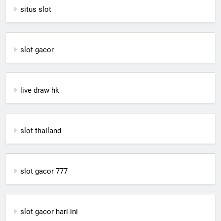
situs slot
slot gacor
live draw hk
slot thailand
slot gacor 777
slot gacor hari ini