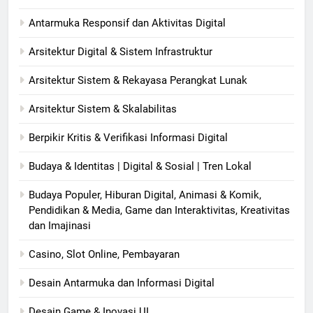
Antarmuka Responsif dan Aktivitas Digital
Arsitektur Digital & Sistem Infrastruktur
Arsitektur Sistem & Rekayasa Perangkat Lunak
Arsitektur Sistem & Skalabilitas
Berpikir Kritis & Verifikasi Informasi Digital
Budaya & Identitas | Digital & Sosial | Tren Lokal
Budaya Populer, Hiburan Digital, Animasi & Komik,
Pendidikan & Media, Game dan Interaktivitas, Kreativitas
dan Imajinasi
Casino, Slot Online, Pembayaran
Desain Antarmuka dan Informasi Digital
Desain Game & Inovasi UI