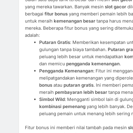
yang mereka tawarkan. Banyak mesin
slot gacor
di
berbagai
fitur bonus
yang memberi pemain lebih b
untuk meraih
kemenangan besar
tanpa harus mena
mereka. Beberapa fitur bonus yang sering ditemuk
adalah:
Putaran Gratis
: Memberikan kesempatan un
gulungan tanpa biaya tambahan.
Putaran gra
peluang lebih besar untuk mendapatkan
kom
dan memicu
pengganda kemenangan
.
Pengganda Kemenangan
: Fitur ini mengga
melipatgandakan kemenangan yang diperol
bonus
atau
putaran gratis
. Ini memberi pem
meraih
pembayaran lebih besar
tanpa menam
Simbol Wild
: Mengganti simbol lain di gul
kombinasi pemenang
yang lebih banyak. De
peluang pemain untuk menang lebih sering 
Fitur bonus ini memberi nilai tambah pada mesin
sl