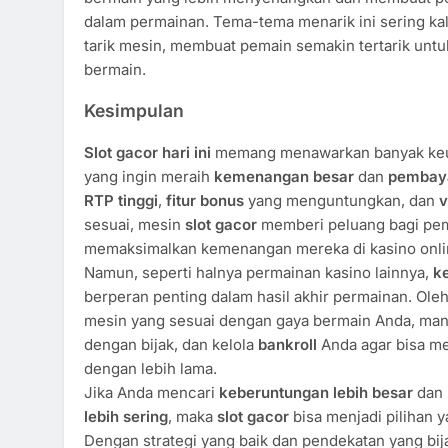
dalam permainan. Tema-tema menarik ini sering k
tarik mesin, membuat pemain semakin tertarik unt
bermain.
Kesimpulan
Slot gacor hari ini
memang menawarkan banyak keu
yang ingin meraih
kemenangan besar
dan
pembaya
RTP tinggi
,
fitur bonus
yang menguntungkan, dan
v
sesuai, mesin
slot gacor
memberi peluang bagi pem
memaksimalkan kemenangan mereka di kasino onli
Namun, seperti halnya permainan kasino lainnya,
k
berperan penting dalam hasil akhir permainan. Oleh 
mesin yang sesuai dengan gaya bermain Anda, ma
dengan bijak, dan kelola
bankroll
Anda agar bisa m
dengan lebih lama.
Jika Anda mencari
keberuntungan lebih besar
dan
lebih sering
, maka
slot gacor
bisa menjadi pilihan y
Dengan strategi yang baik dan pendekatan yang bij