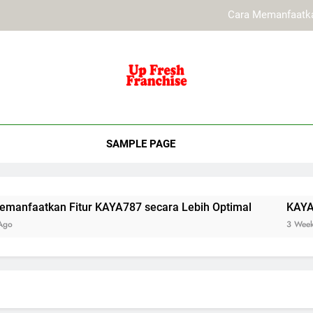
Cara Memanfaatka
KAYA787 dengan Antarmuka Resp
KAYA787 dan Penerapan Ant
Fresh Franchise
EDWINSLOT dengan Struktur Menu
lah Dalam Bisnis Makanan Sehat Dengan Up Fresh Franchise. 
Cara Memanfaatka
SAMPLE PAGE
KAYA787 dengan Antarmuka Resp
KAYA787 dan Penerapan Ant
 Fitur KAYA787 secara Lebih Optimal
KAYA787 dengan A
3 Weeks Ago