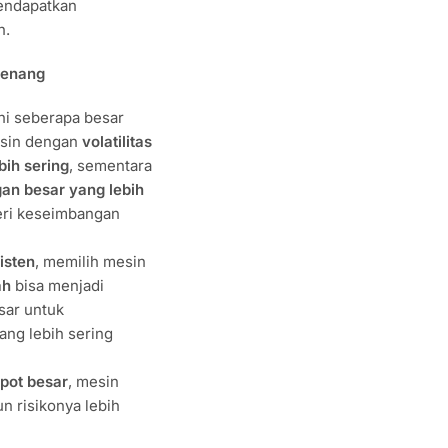
endapatkan
h.
Menang
hi seberapa besar
Mesin dengan
volatilitas
ih sering
, sementara
n besar yang lebih
i keseimbangan
isten
, memilih mesin
ah
bisa menjadi
sar untuk
yang lebih sering
pot besar
, mesin
n risikonya lebih