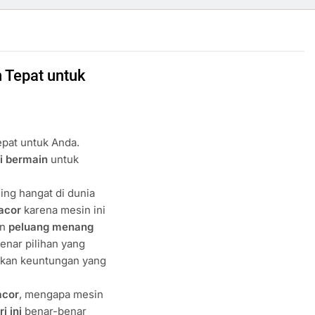
n Tepat untuk
epat untuk Anda.
gi bermain
untuk
ling hangat di dunia
gacor
karena mesin ini
an
peluang menang
enar pilihan yang
kan keuntungan yang
acor
, mengapa mesin
i ini
benar-benar