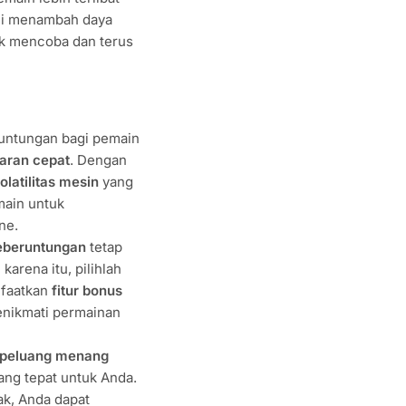
ali menambah daya
uk mencoba dan terus
ntungan bagi pemain
ran cepat
. Dengan
olatilitas mesin
yang
ain untuk
ne.
eberuntungan
tetap
karena itu, pilihlah
nfaatkan
fitur bonus
enikmati permainan
peluang menang
ang tepat untuk Anda.
ak, Anda dapat