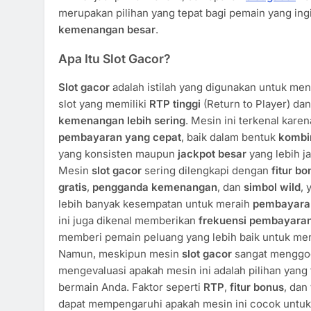
merupakan pilihan yang tepat bagi pemain yang ing
kemenangan besar
.
Apa Itu Slot Gacor?
Slot gacor
adalah istilah yang digunakan untuk m
slot yang memiliki
RTP tinggi
(Return to Player) d
kemenangan lebih sering
. Mesin ini terkenal kar
pembayaran yang cepat
, baik dalam bentuk
kombi
yang konsisten maupun
jackpot besar
yang lebih j
Mesin
slot gacor
sering dilengkapi dengan
fitur bo
gratis
,
pengganda kemenangan
, dan
simbol wild
,
lebih banyak kesempatan untuk meraih
pembayaran
ini juga dikenal memberikan
frekuensi pembayara
memberi pemain peluang yang lebih baik untuk me
Namun, meskipun mesin
slot gacor
sangat menggod
mengevaluasi apakah mesin ini adalah pilihan yang 
bermain Anda. Faktor seperti
RTP
,
fitur bonus
, dan
dapat mempengaruhi apakah mesin ini cocok untuk 