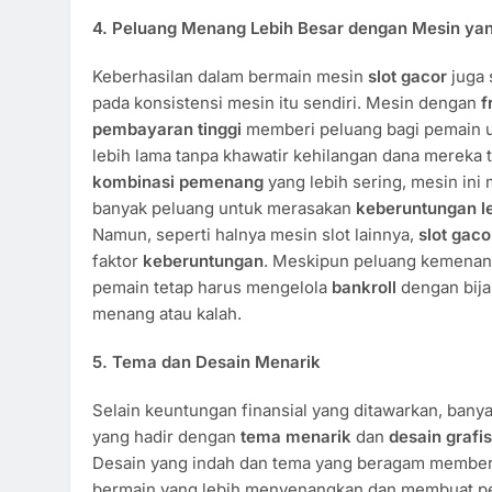
4.
Peluang Menang Lebih Besar dengan Mesin yan
Keberhasilan dalam bermain mesin
slot gacor
juga 
pada konsistensi mesin itu sendiri. Mesin dengan
f
pembayaran tinggi
memberi peluang bagi pemain u
lebih lama tanpa khawatir kehilangan dana mereka 
kombinasi pemenang
yang lebih sering, mesin ini
banyak peluang untuk merasakan
keberuntungan l
Namun, seperti halnya mesin slot lainnya,
slot gaco
faktor
keberuntungan
. Meskipun peluang kemenang
pemain tetap harus mengelola
bankroll
dengan bija
menang atau kalah.
5.
Tema dan Desain Menarik
Selain keuntungan finansial yang ditawarkan, ban
yang hadir dengan
tema menarik
dan
desain grafis
Desain yang indah dan tema yang beragam membe
bermain yang lebih menyenangkan dan membuat pem