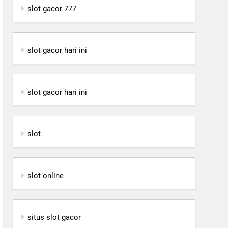
slot gacor 777
slot gacor hari ini
slot gacor hari ini
slot
slot online
situs slot gacor