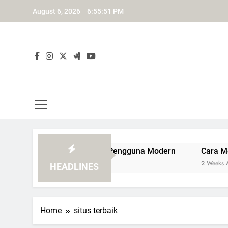
Skip
August 6, 2026
6:55:52 PM
to
content
Up 
Bergabung
ng Praktis untuk Pengguna Modern
Cara Memanfaatkan
2 Weeks Ago
HEADLINES
Home
situs terbaik