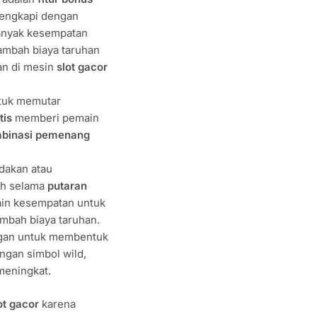
lengkapi dengan
anyak kesempatan
mbah biaya taruhan
an di mesin
slot gacor
tuk memutar
tis
memberi pemain
binasi pemenang
ndakan atau
eh selama
putaran
ain kesempatan untuk
bah biaya taruhan.
ungan untuk membentuk
ngan simbol wild,
meningkat.
ot gacor
karena