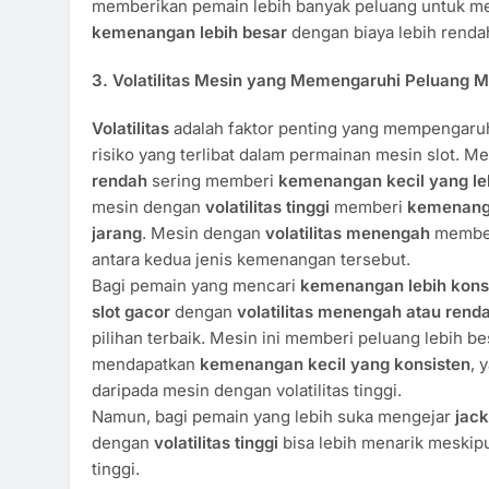
memberikan pemain lebih banyak peluang untuk m
kemenangan lebih besar
dengan biaya lebih renda
3.
Volatilitas Mesin yang Memengaruhi Peluang 
Volatilitas
adalah faktor penting yang mempengaru
risiko yang terlibat dalam permainan mesin slot. 
rendah
sering memberi
kemenangan kecil yang leb
mesin dengan
volatilitas tinggi
memberi
kemenanga
jarang
. Mesin dengan
volatilitas menengah
member
antara kedua jenis kemenangan tersebut.
Bagi pemain yang mencari
kemenangan lebih kons
slot gacor
dengan
volatilitas menengah atau rend
pilihan terbaik. Mesin ini memberi peluang lebih be
mendapatkan
kemenangan kecil yang konsisten
, 
daripada mesin dengan volatilitas tinggi.
Namun, bagi pemain yang lebih suka mengejar
jack
dengan
volatilitas tinggi
bisa lebih menarik meskipu
tinggi.